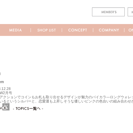
M
.12.28
OW2月号
アクションでコインもお札も取り出せるデザインが魅力のバイカラ―ロングウォレッ
いるというシルバーと、恋愛運も上昇しそうな優しいピンクの色合いの組み合わせ
ebook
Twitter