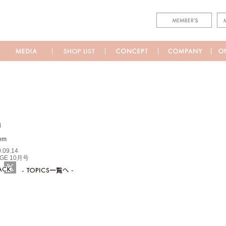
M
.09.14
GE 10月号
ebook
Twitter