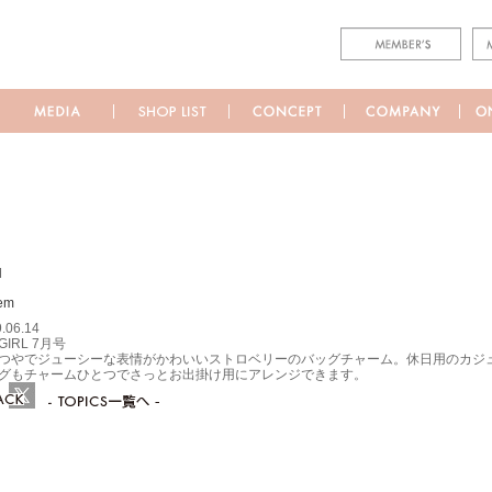
M
.06.14
 GIRL 7月号
つやでジューシーな表情がかわいいストロベリーのバッグチャーム。休日用のカジ
グもチャームひとつでさっとお出掛け用にアレンジできます。
ebook
Twitter