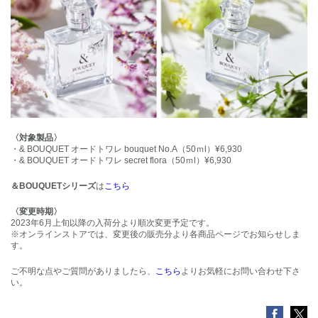
〈対象製品〉
・& BOUQUET オードトワレ bouquet No.A（50ｍl）¥6,930
・& BOUQUET オードトワレ secret flora（50ｍl）¥6,930
＆BOUQUETシリーズ
は
こちら
〈変更時期〉
2023年6月上旬以降の入荷分より順次変更予定です。
※オンラインストアでは、変更後の販売分より各商品ページでお知らせしま
す。
ご不明な点やご質問がありましたら、
こちら
よりお気軽にお問い合わせ下さ
い。