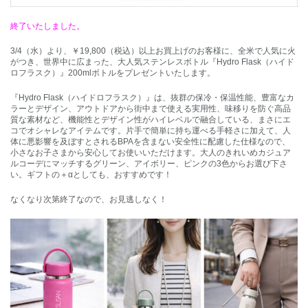
終了いたしました。
3/4（水）より、￥19,800（税込）以上お買上げのお客様に、全米で人気に火
がつき、世界中に広まった、大人気ステンレスボトル『Hydro Flask（ハイド
ロフラスク）』200mlボトルをプレゼントいたします。
『Hydro Flask（ハイドロフラスク）』は、抜群の保冷・保温性能、豊富なカ
ラーとデザイン、アウトドアから街中まで使える実用性、味移りを防ぐ高品
質な素材など、機能性とデザイン性がハイレベルで融合している、まさにエ
コでオシャレなアイテムです。片手で簡単に持ち運べる手軽さに加えて、人
体に悪影響を及ぼすとされるBPAを含まない安全性に配慮した仕様なので、
小さなお子さまから安心してお使いいただけます。大人のきれいめカジュア
ルコーデにマッチするグリーン、アイボリー、ピンクの3色からお選び下さ
い。ギフトの＋αとしても、おすすめです！
なくなり次第終了なので、お見逃しなく！