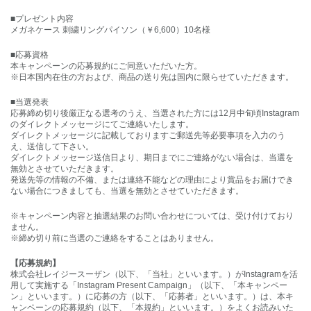
■プレゼント内容
メガネケース 刺繍リングパイソン（￥6,600）10名様
■応募資格
本キャンペーンの応募規約にご同意いただいた方。
※日本国内在住の方および、商品の送り先は国内に限らせていただきます。
■当選発表
応募締め切り後厳正なる選考のうえ、当選された方には12月中旬頃Instagram
のダイレクトメッセージにてご連絡いたします。
ダイレクトメッセージに記載しておりますご郵送先等必要事項を入力のう
え、送信して下さい。
ダイレクトメッセージ送信日より、期日までにご連絡がない場合は、当選を
無効とさせていただきます。
発送先等の情報の不備、または連絡不能などの理由により賞品をお届けでき
ない場合につきましても、当選を無効とさせていただきます。
※キャンペーン内容と抽選結果のお問い合わせについては、受け付けており
ません。
※締め切り前に当選のご連絡をすることはありません。
【応募規約】
株式会社レイジースーザン（以下、「当社」といいます。）がInstagramを活
用して実施する「Instagram Present Campaign」（以下、「本キャンペー
ン」といいます。）に応募の方（以下、「応募者」といいます。）は、本キ
ャンペーンの応募規約（以下、「本規約」といいます。）をよくお読みいた