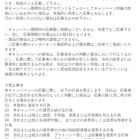
だき、同意のうえ応募して下さい。
本キャンペーン期間中公式アカウントをフォローしてキャンペーン対象の投
稿にいいねを付けた場合は、本規約に同意した応募とみなします。
万が一同意いただけない場合は応募をおやめ下さい。
・キャンペーン期間内の応募数に制限はございません。何度でもご応募下さ
い。但し、応募期間の当選はお1人様1回となります。
・賞品の換金および権利の譲渡はできません。
・ご応募の際のインターネット接続料および通信費はご自身でご負担いただ
きます。
・本キャンペーンへの参加は、応募者自らの判断と責任において行なうもの
とし、応募に際して応募者に何らかの損害が生じた場合、当社の故意または
重過失に起因するものを除き、当社はその責任を一切負いません。
・非公開アカウントやメッセージ受信拒否設定をされているアカウントは、
抽選の対象外となります。
※禁止事項
本キャンペーンへの応募に際し、以下の行為を禁止します。当社は、応募者
が以下に該当する行為を行なったと判断した場合は、応募の取り消し等の対
応をとる場合があります。
(1) 本規約に違反する行為
(2) 本キャンペーンの運営を妨げる行為
(3) 当社または他人に迷惑、不利益、損害または不快感を与える行為
(4) 当社または他人を誹謗中傷し、またはその名誉若しくは信用を毀損する
行為
(5) 当社または他人の著作権その他の知的財産権を侵害する行為
(6) 当社または他人の財産、プライバシー若しくは肖像権を侵害する行為