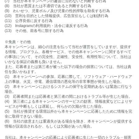
(7) 当社が本キャンペーンの趣旨に沿わないと判断する行為
(8) 当社が悪質または不適切であると判断する行為
(9) わいせつ、児童ポルノ及び児童の性的搾取を助長する行為
(10) 営利を目的とした情報提供、広告宣伝もしくは勧誘行為
(11) 公序良俗に反する行為
(12) Instagramの利用規約・法令に違反する行為
(13) その他、前各号に類する行為
※免責・その他
本キャンペーンは、細心の注意を払って当社が運営をしていますが、提供す
る情報、プログラム、各種サービス、その他本キャンペーンに関するすべて
の事項について、その完全性、正確性、安全性、有用性等について、当社は
いかなる保証の義務も負いません。
また、応募者または第三者が被った以下の場合の損害については、当社は責
任を負いかねます。
(1) 本キャンペーンへの参加、応募に際して、ソフトウェア・ハードウェア
上の事故、火災、停電、通信環境の悪化等の非常事態が発生した場合。
(2) 本キャンペーンにおけるシステムの保守を定期的あるいは緊急に行なう
場合。
(3) 応募者間または応募者と第三者の間におけるトラブル等が生じた場合。
(4) 第三者による本キャンペーンのサービスの妨害、情報改変などによりサ
ービスが中断もしくは遅延し、何らかの欠陥が生じた場合。
(5) 当社が推奨する環境以外から本キャンペーンに応募したために情報を完
全に取得できない場合。
(6) 当社の故意または重過失がある場合を除き、本キャンペーンが提供する
情報が誤送信されるか、もしくは欠陥があった場合。
当社は、本キャンペーンの応募により応募者に生じた一切のトラブル・損害