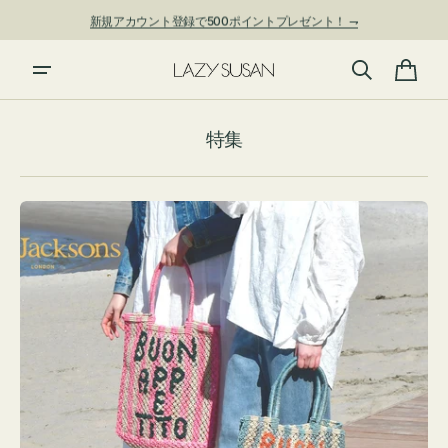
ン
新規アカウント登録で500ポイントプレゼント！ ⇁
ツ
に
進
カ
む
ー
特集
ト