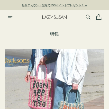
ン
新規アカウント登録で500ポイントプレゼント！ ⇁
ツ
に
進
カ
む
ー
特集
ト