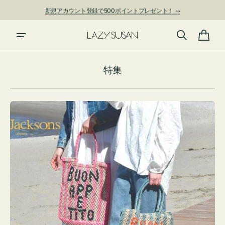
ン
新規アカウント登録で500ポイントプレゼント！ ⇁
ツ
に
進
カ
む
ー
特集
ト