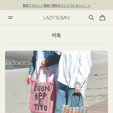
ン
新規アカウント登録で500ポイントプレゼント！ ⇁
ツ
に
進
カ
む
ー
特集
ト