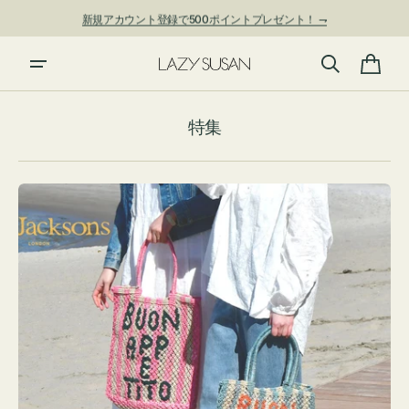
ン
新規アカウント登録で500ポイントプレゼント！ ⇁
ツ
に
進
カ
む
ー
特集
ト