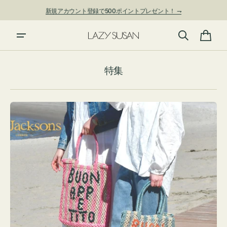
ン
新規アカウント登録で500ポイントプレゼント！ ⇁
ツ
に
進
カ
む
ー
特集
ト