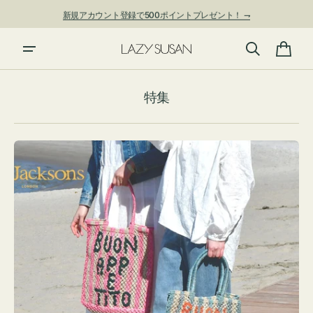
ン
新規アカウント登録で500ポイントプレゼント！ ⇁
ツ
に
進
カ
む
ー
特集
ト