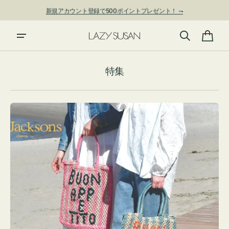
ン
新規アカウント登録で500ポイントプレゼント！ ⇁
ツ
に
進
カ
む
ー
特集
ト