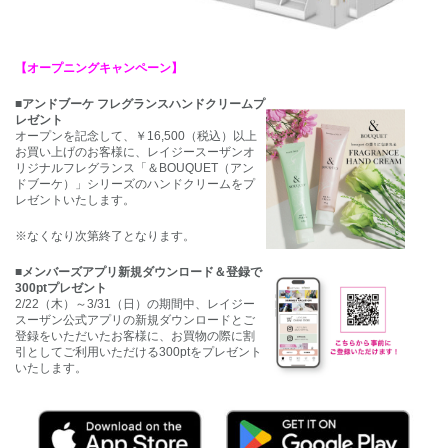
【オープニングキャンペーン】
■アンドブーケ フレグランスハンドクリームプ
レゼント
オープンを記念して、￥16,500（税込）以上
お買い上げのお客様に、レイジースーザンオ
リジナルフレグランス「＆BOUQUET（アン
ドブーケ）」シリーズのハンドクリームをプ
レゼントいたします。
※なくなり次第終了となります。
■メンバーズアプリ新規ダウンロード＆登録で
300ptプレゼント
2/22（木）～3/31（日）の期間中、レイジー
スーザン公式アプリの新規ダウンロードとご
登録をいただいたお客様に、お買物の際に割
引としてご利用いただける300ptをプレゼント
いたします。