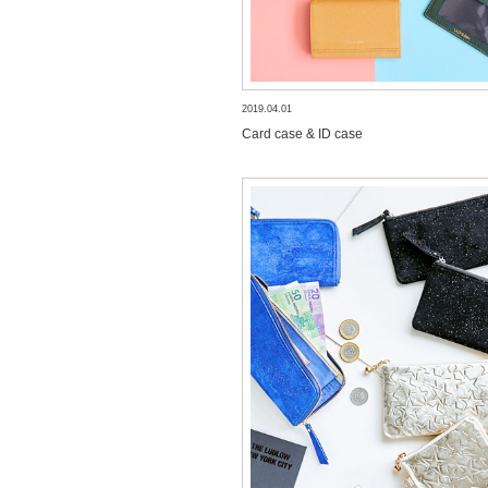
2019.04.01
Card case & ID case