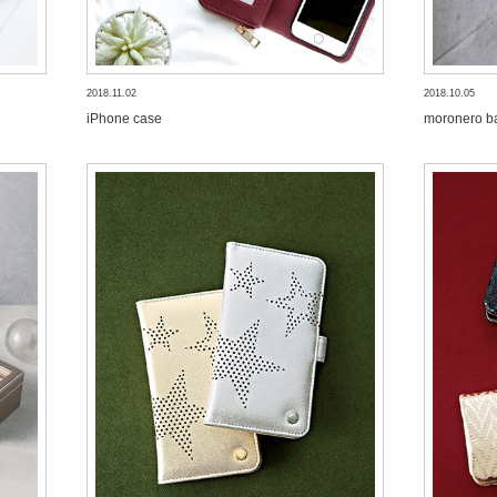
2018.11.02
2018.10.05
iPhone case
moronero b