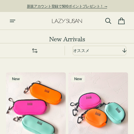
ン
新規アカウント登録で500ポイントプレゼント！ ⇁
ツ
に
進
カ
む
ー
コ
New Arrivals
ト
レ
ク
シ
ョ
グ
チ
ン:
New
New
ラ
ャ
ス
ー
ケ
ム
ー
ポ
ス
ー
WEEKEND(ER)
チ
ク
WEEKEND(ER)
ッ
ク