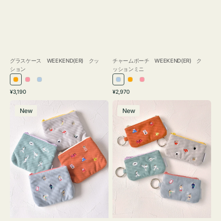
グラスケース WEEKEND(ER) クッ
チャームポーチ WEEKEND(ER) ク
ション
ッションミニ
オ
ピ
ラ
ラ
オ
ピ
通
通
¥3,190
¥2,970
レ
ン
イ
イ
レ
ン
常
常
ポ
ポ
ン
ク
ト
ト
ン
ク
価
価
New
New
ー
ー
ジ
ブ
ブ
ジ
格
格
チ
チ
ル
ル
ミ
ミ
ー
ー
ニ
ニ
ー
ー
ズ
ズ
ア
ア
イ
イ
コ
コ
ン
ン