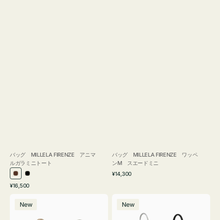
バッグ MILLELA FIRENZE アニマ
バッグ MILLELA FIRENZE ワッペ
ルガラミニトート
ンM スエードミニ
通
¥14,300
ブ
ブ
常
通
¥16,500
ラ
ラ
価
常
バ
バ
格
ウ
ッ
価
New
New
ッ
ッ
ン
ク
格