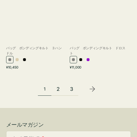
バッグ ボンディングキルト ３ハン
バッグ ボンディングキルト ドロス
ドル
ト
グ
ア
ブ
グ
ブ
パ
通
通
¥10,450
¥11,000
レ
イ
ラ
レ
ラ
ー
常
常
ー
ボ
ッ
ー
ッ
プ
価
価
リ
ク
ク
ル
格
格
2
3
1
ー
メールマガジン