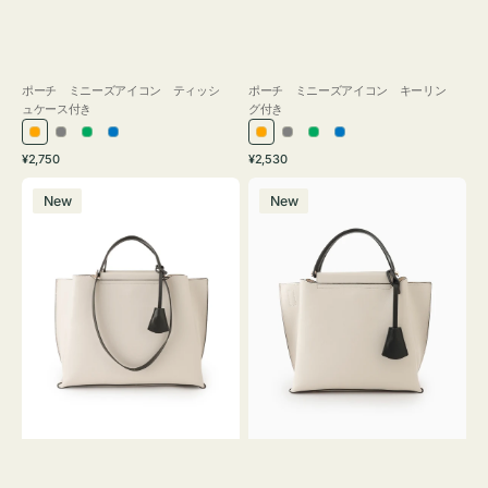
ポーチ ミニーズアイコン ティッシ
ポーチ ミニーズアイコン キーリン
ュケース付き
グ付き
オ
グ
グ
ブ
オ
グ
グ
ブ
通
通
¥2,750
¥2,530
レ
レ
リ
ル
レ
レ
リ
ル
常
常
バ
バ
ン
ー
ー
ー
ン
ー
ー
ー
価
価
New
New
ッ
ッ
ジ
ン
ジ
ン
格
格
グ
グ
バ
バ
イ
イ
カ
カ
ラ
ラ
ー
ー
オ
オ
フ
フ
ィ
ィ
ス
ス
ミ