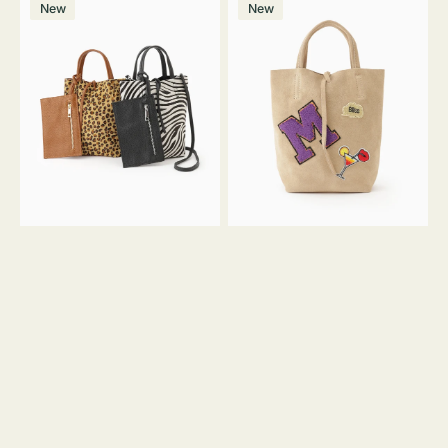
価
New
New
ッ
ッ
ト
ク
格
グ
グ
MILLELA
MILLELA
FIRENZE
FIRENZE
ア
ワ
ニ
ッ
マ
ペ
ル
ン
ガ
M
ラ
ス
ミ
エ
ニ
ー
ト
ド
ー
ミ
ト
ニ