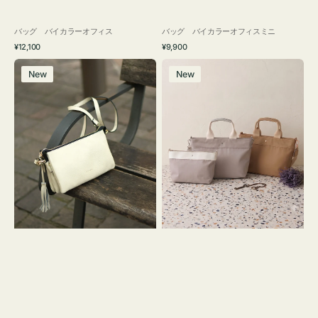
バッグ バイカラーオフィス
バッグ バイカラーオフィスミニ
通
通
¥12,100
¥9,900
常
常
レ
バ
価
価
New
New
ザ
ッ
格
格
ー
グ
バ
ナ
ッ
イ
グ
ロ
タ
ン
ッ
フ
セ
ナ
ル
２
シ
コ
ョ
セ
ル
ッ
ダ
ト
ー