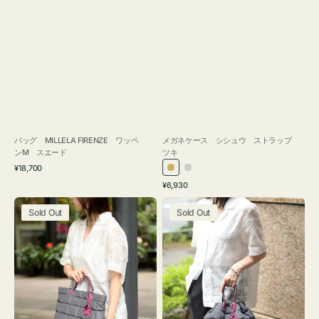
バッグ MILLELA FIRENZE ワッペ
メガネケース シシュウ ストラップ
ンM スエード
ツキ
通
¥18,700
ゴ
シ
常
通
¥6,930
ー
ル
価
常
バ
バ
格
ル
バ
価
Sold Out
Sold Out
ッ
ッ
ド
ー
格
グ
グ
ボ
ボ
ン
ン
デ
デ
ィ
ィ
ン
ン