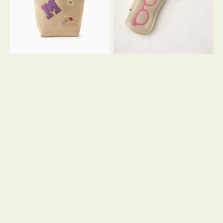
ッ
シ
ペ
シ
ン
ュ
M
ウ
ス
ス
エ
ト
ー
ラ
ド
ッ
プ
ツ
キ