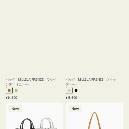
バッグ MILLELA FIRENZE ワッペ
バッグ MILLELA FIRENZE スタッ
ン34 ミニトート
ズトート
ブ
カ
シ
ブ
通
通
¥14,300
¥16,500
ロ
ー
ル
ラ
常
常
バ
バ
ン
キ
バ
ッ
価
価
New
New
ッ
ッ
ズ
ー
ク
格
格
グ
グ
MILLELA
MILLELA