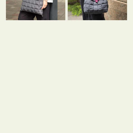
グ
グ
キ
キ
ル
ル
ト
ト
３
ド
ハ
ロ
ン
ス
ド
ト
ル