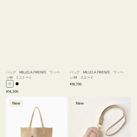
バッグ MILLELA FIRENZE ワッペ
バッグ MILLELA FIRENZE ワッペ
ンM ミニトート
ン34 スエード
通
¥18,700
シ
ブ
常
通
¥14,300
ル
ラ
価
常
バ
メ
格
バ
ッ
価
New
New
ッ
ガ
ー
ク
格
グ
ネ
MILLELA
ケ
FIRENZE
ー
ワ
ス