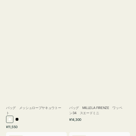
バッグ メッシュロープヤキュウトー
バッグ MILLELA FIRENZE ワッペ
ト
ン34 スエードミニ
通
¥14,300
ホ
ブ
常
通
¥11,550
ワ
ラ
価
常
バ
バ
格
イ
ッ