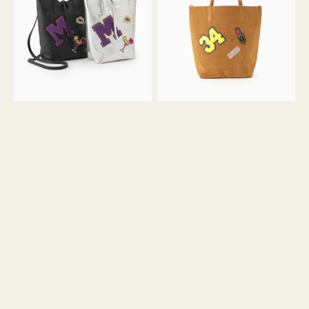
FIRENZE
FIRENZE
ワ
ワ
ッ
ッ
ペ
ペ
ン
ン
M
34
ミ
ス
ニ
エ
ト
ー
ー
ド
ト