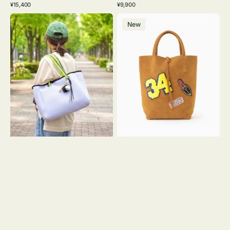
通
通
¥15,400
¥9,900
イ
ワ
ラ
ー
レ
常
常
バ
バ
ト
イ
ッ
ジ
ー
価
価
New
ッ
ッ
グ
ト
ク
ュ
格
格
グ
グ
リ
メ
MILLELA
ー
ッ
FIRENZE
ン
シ
ワ
ュ
ッ
ロ
ペ
ー
ン
プ
34
ヤ
ス
キ
エ
ュ
ー
ウ
ド
ト
ミ
ー
ニ
ト