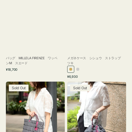
バッグ MILLELA FIRENZE ワッペ
メガネケース シシュウ ストラップ
ンM スエード
ツキ
通
¥18,700
ゴ
シ
常
通
¥6,930
ー
ル
価
常
バ
バ
格
ル
バ
価
Sold Out
Sold Out
ッ
ッ
ド
ー
格
グ
グ
ボ
ボ
ン
ン
デ
デ
ィ
ィ
ン
ン