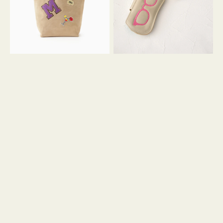
ッ
シ
ペ
シ
ン
ュ
M
ウ
ス
ス
エ
ト
ー
ラ
ド
ッ
プ
ツ
キ