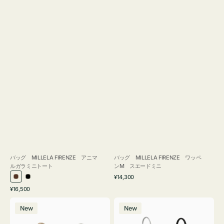
バッグ MILLELA FIRENZE アニマ
バッグ MILLELA FIRENZE ワッペ
ルガラミニトート
ンM スエードミニ
通
¥14,300
ブ
ブ
常
通
¥16,500
ラ
ラ
価
常
バ
バ
格
ウ
ッ
価
New
New
ッ
ッ
ン
ク
格