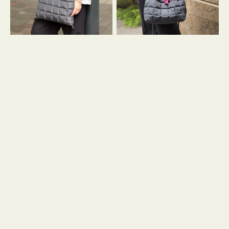
グ
グ
キ
キ
ル
ル
ト
ト
３
ド
ハ
ロ
ン
ス
ド
ト
ル