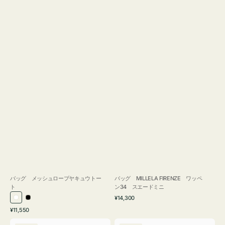
バッグ メッシュロープヤキュウトー
バッグ MILLELA FIRENZE ワッペ
ト
ン34 スエードミニ
通
¥14,300
ホ
ブ
常
通
¥11,550
ワ
ラ
価
常
バ
バ
格
イ
ッ