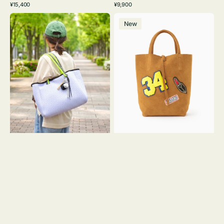
通
通
¥15,400
¥9,900
イ
ワ
ラ
ー
レ
常
常
バ
バ
ト
イ
ッ
ジ
ー
価
価
New
ッ
ッ
グ
ト
ク
ュ
格
格
グ
グ
リ
メ
MILLELA
ー
ッ
FIRENZE
ン
シ
ワ
ュ
ッ
ロ
ペ
ー
ン
プ
34
ヤ
ス
キ
エ
ュ
ー
ウ
ド
ト
ミ
ー
ニ
ト