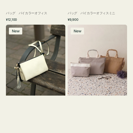
バッグ バイカラーオフィス
バッグ バイカラーオフィスミニ
通
通
¥12,100
¥9,900
常
常
レ
バ
価
価
New
New
ザ
ッ
格
格
ー
グ
バ
ナ
ッ
イ
グ
ロ
タ
ン
ッ
フ
セ
ナ
ル
２
シ
コ
ョ
セ
ル
ッ
ダ
ト
ー