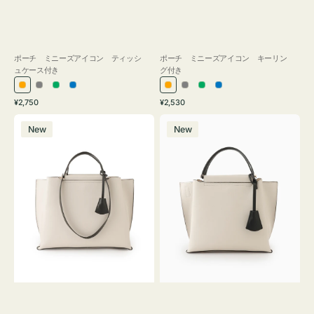
ポーチ ミニーズアイコン ティッシ
ポーチ ミニーズアイコン キーリン
ュケース付き
グ付き
オ
グ
グ
ブ
オ
グ
グ
ブ
通
通
¥2,750
¥2,530
レ
レ
リ
ル
レ
レ
リ
ル
常
常
バ
バ
ン
ー
ー
ー
ン
ー
ー
ー
価
価
New
New
ッ
ッ
ジ
ン
ジ
ン
格
格
グ
グ
バ
バ
イ
イ
カ
カ
ラ
ラ
ー
ー
オ
オ
フ
フ
ィ
ィ
ス
ス
ミ