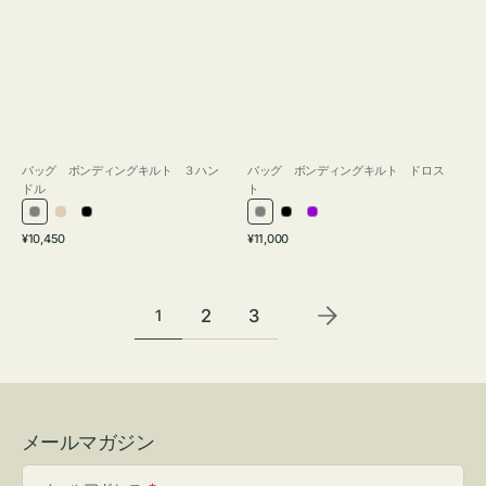
バッグ ボンディングキルト ３ハン
バッグ ボンディングキルト ドロス
ドル
ト
グ
ア
ブ
グ
ブ
パ
通
通
¥10,450
¥11,000
レ
イ
ラ
レ
ラ
ー
常
常
ー
ボ
ッ
ー
ッ
プ
価
価
リ
ク
ク
ル
格
格
2
3
1
ー
メールマガジン