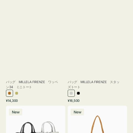
バッグ MILLELA FIRENZE ワッペ
バッグ MILLELA FIRENZE スタッ
ン34 ミニトート
ズトート
ブ
カ
シ
ブ
通
通
¥14,300
¥16,500
ロ
ー
ル
ラ
常
常
バ
バ
ン
キ
バ
ッ
価
価
New
New
ッ
ッ
ズ
ー
ク
格
格
グ
グ
MILLELA
MILLELA