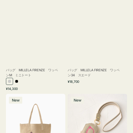
バッグ MILLELA FIRENZE ワッペ
バッグ MILLELA FIRENZE ワッペ
ンM ミニトート
ン34 スエード
通
¥18,700
シ
ブ
常
通
¥14,300
ル
ラ
価
常
バ
メ
格
バ
ッ
価
New
New
ッ
ガ
ー
ク
格
グ
ネ
MILLELA
ケ
FIRENZE
ー
ワ
ス