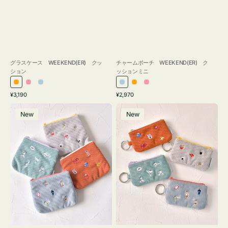
グラスケース WEEKEND(ER) クッ
チャームポーチ WEEKEND(ER) ク
ション
ッションミニ
オ
ピ
ラ
ラ
オ
ピ
通
通
¥3,190
¥2,970
レ
ン
イ
イ
レ
ン
常
常
ポ
ポ
ン
ク
ト
ト
ン
ク
価
価
New
New
ー
ー
ジ
ブ
ブ
ジ
格
格
チ
チ
ル
ル
ミ
ミ
ー
ー
ニ
ニ
ー
ー
ズ
ズ
ア
ア
イ
イ
コ
コ
ン
ン