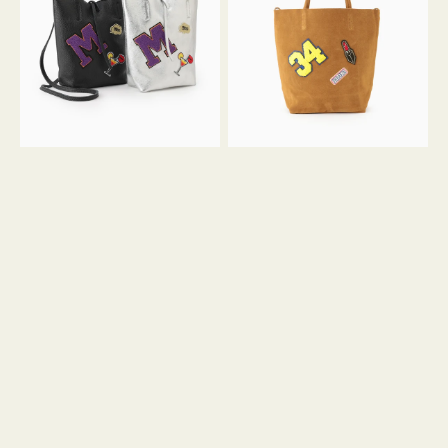
FIRENZE
FIRENZE
ワ
ワ
ッ
ッ
ペ
ペ
ン
ン
M
34
ミ
ス
ニ
エ
ト
ー
ー
ド
ト