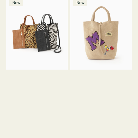
価
New
New
ッ
ッ
ト
ク
格
グ
グ
MILLELA
MILLELA
FIRENZE
FIRENZE
ア
ワ
ニ
ッ
マ
ペ
ル
ン
ガ
M
ラ
ス
ミ
エ
ニ
ー
ト
ド
ー
ミ
ト
ニ