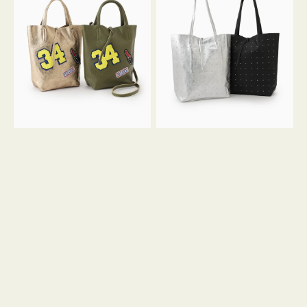
グ
グ
MILLELA
MILLELA
FIRENZE
FIRENZE
ワ
ス
ッ
タ
ペ
ッ
ン
ズ
34
ト
ミ
ー
ニ
ト
ト
ー
ト