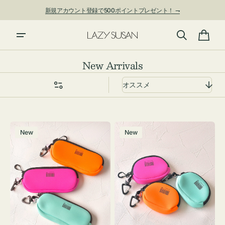
ン
新規アカウント登録で500ポイントプレゼント！ ⇁
ツ
に
進
カ
む
ー
コ
New Arrivals
ト
レ
ク
シ
ョ
グ
チ
ン:
New
New
ラ
ャ
ス
ー
ケ
ム
ー
ポ
ス
ー
WEEKEND(ER)
チ
ク
WEEKEND(ER)
ッ
ク