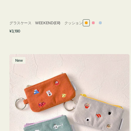
グラスケース WEEKEND(ER) クッション
オ
ピ
ラ
通
¥3,190
レ
ン
イ
常
ン
ク
ト
価
ジ
ブ
格
ル
ポ
New
ー
ー
チ
ミ
ニ
ー
ズ
ア
イ
コ
ン