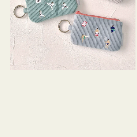
キ
ー
リ
ン
グ
付
き