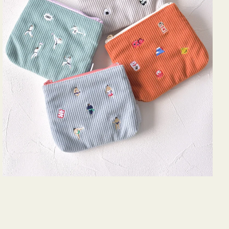
ズ
ア
イ
コ
ン
テ
ィ
ッ
シ
ュ
ケ
ー
ス
付
き