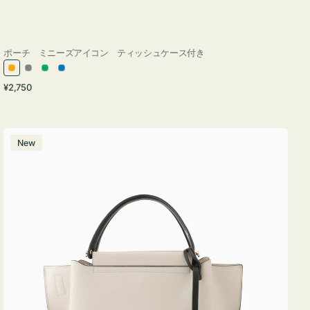
ポーチ ミニーズアイコン ティッシュケース付き
オ
グ
グ
ブ
通
¥2,750
レ
レ
リ
ル
常
ン
ー
ー
ー
価
ジ
ン
格
バ
New
ッ
グ
バ
イ
カ
ラ
ー
オ
フ
ィ