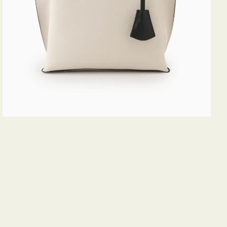
ス
ミ
ニ