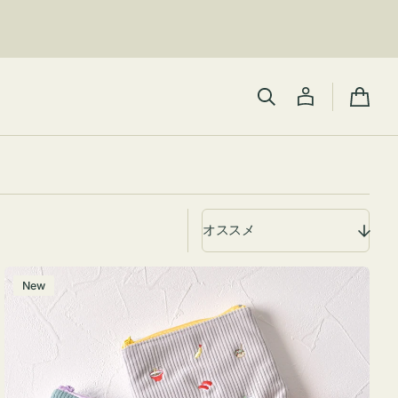
カ
ー
ト
ポ
New
ー
チ
ミ
ニ
ー