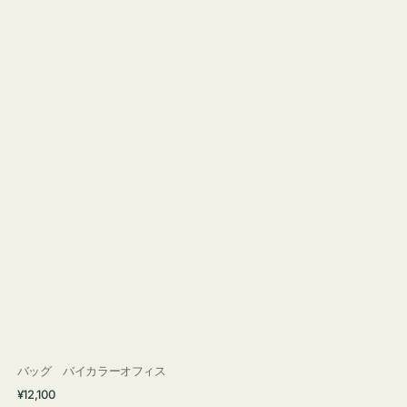
バッグ バイカラーオフィス
通
¥12,100