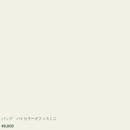
バッグ バイカラーオフィスミニ
通
¥9,900