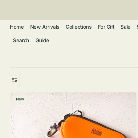
ン
ツ
に
進
Home
New Arrivals
Collections
For Gift
Sale
む
Search
Guide
フレグランス
アクセサリー
ネ
リストウォッチ
ピ
カ
バッグ
ト
リ
ファッション
シ
バ
グ
New
ラ
ブ
グ
ム
ウォレット・革
ス
バ
ー
小物
ス
ケ
ブ
ポ
ウ
ー
ポーチ ・ メガ
ス
ネケース・マル
ハ
扇