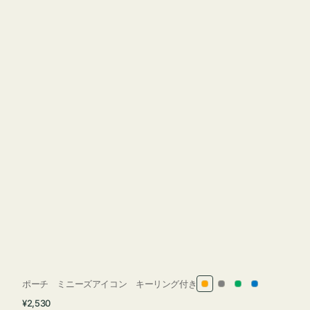
ポーチ ミニーズアイコン キーリング付き
オ
グ
グ
ブ
通
¥2,530
レ
レ
リ
ル