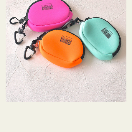
チ
WEEKEND(ER)
ストンバッグ
トール・ハッ
ク
・グローブ
ッ
ュック
シ
ガネ・サング
コバッグ・サ
ョ
ス・ルーペ
バッグ
ン
ミ
ニ
ンカチ・ソッ
ス