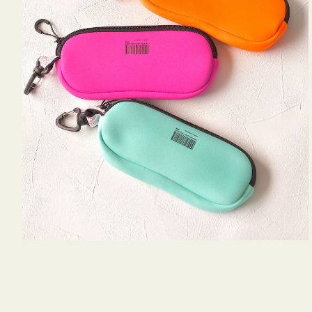
WEEKEND(ER)
チケース他
ク
ボ
ス
ッ
コスメ
ト
シ
リ
ョ
ジュエリーボッ
メ
エ
ン
クス ・ケース
ラ
ブ
インテリア
傘
ハ
ク