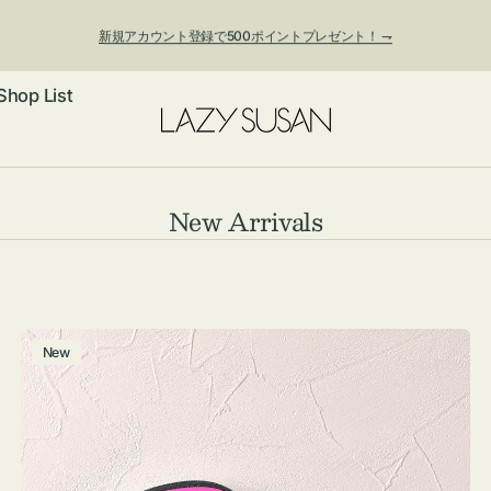
新規アカウント登録で500ポイントプレゼント！ ⇁
Shop List
ックレス
コ
New Arrivals
レ
アス・イヤー
フ
ク
ートバッグ
シ
ング
ョルダーバッ
ッグチャー
チ
New
ョ
ャ
レスレット・
・キーホルダ
ン:
ー
ングル
マートフォン
ム
ローチ
シェット
エア
ポ
ー
ンドバッグ
子・ファン