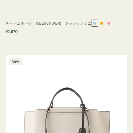
チャームポーチ WEEKEND(ER) クッションミニ
ラ
オ
ピ
通
¥2,970
イ
レ
ン
常
ト
ン
ク
価
ブ
ジ
格
ル
バ
New
ー
ッ
グ
バ
イ
カ
ラ
ー
オ
フ
ィ