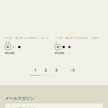
バッグ ボンディングキルト ３ハン
バッグ ボンディングキルト ドロス
ドル
ト
グ
ア
ブ
グ
ブ
パ
通
通
¥10,450
¥11,000
レ
イ
ラ
レ
ラ
ー
常
常
ー
ボ
ッ
ー
ッ
プ
価
価
リ
ク
ク
ル
格
格
2
3
1
ー
メールマガジン