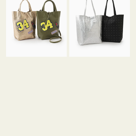
グ
グ
MILLELA
MILLELA
FIRENZE
FIRENZE
ワ
ス
ッ
タ
ペ
ッ
ン
ズ
34
ト
ミ
ー
ニ
ト
ト
ー
ト