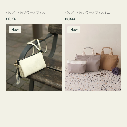
バッグ バイカラーオフィス
バッグ バイカラーオフィスミニ
通
通
¥12,100
¥9,900
常
常
レ
バ
価
価
New
New
ザ
ッ
格
格
ー
グ
バ
ナ
ッ
イ
グ
ロ
タ
ン
ッ
フ
セ
ナ
ル
２
シ
コ
ョ
セ
ル
ッ
ダ
ト
ー