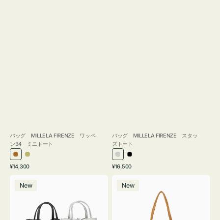
バッグ MILLELA FIRENZE ワッペ
バッグ MILLELA FIRENZE スタッ
ン34 ミニトート
ズトート
ブ
カ
シ
ブ
通
通
¥14,300
¥16,500
ロ
ー
ル
ラ
常
常
バ
バ
ン
キ
バ
ッ
価
価
New
New
ッ
ッ
ズ
ー
ク
格
格
グ
グ
MILLELA
MILLELA