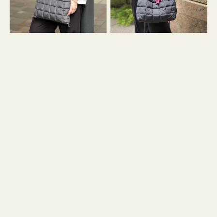
グ
グ
キ
キ
ル
ル
ト
ト
３
ド
ハ
ロ
ン
ス
ド
ト
ル