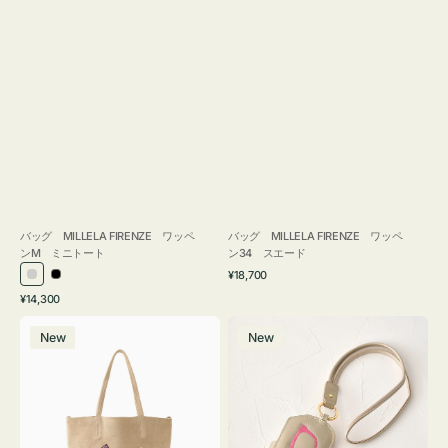
バッグ MILLELA FIRENZE ワッペ
バッグ MILLELA FIRENZE ワッペ
ンM ミニトート
ン34 スエード
通
¥18,700
シ
ブ
常
通
¥14,300
ル
ラ
価
常
バ
メ
格
バ
ッ
価
New
New
ッ
ガ
ー
ク
格
グ
ネ
MILLELA
ケ
FIRENZE
ー
ワ
ス