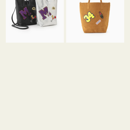
FIRENZE
FIRENZE
ワ
ワ
ッ
ッ
ペ
ペ
ン
ン
M
34
ミ
ス
ニ
エ
ト
ー
ー
ド
ト