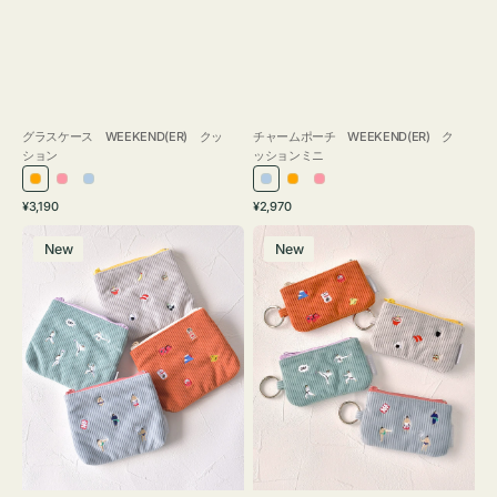
グラスケース WEEKEND(ER) クッ
チャームポーチ WEEKEND(ER) ク
ション
ッションミニ
オ
ピ
ラ
ラ
オ
ピ
通
通
¥3,190
¥2,970
レ
ン
イ
イ
レ
ン
常
常
ポ
ポ
ン
ク
ト
ト
ン
ク
価
価
New
New
ー
ー
ジ
ブ
ブ
ジ
格
格
チ
チ
ル
ル
ミ
ミ
ー
ー
ニ
ニ
ー
ー
ズ
ズ
ア
ア
イ
イ
コ
コ
ン
ン