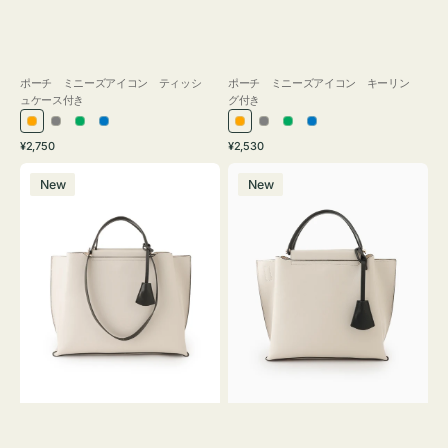
ポーチ ミニーズアイコン ティッシ
ポーチ ミニーズアイコン キーリン
ュケース付き
グ付き
オ
グ
グ
ブ
オ
グ
グ
ブ
通
通
¥2,750
¥2,530
レ
レ
リ
ル
レ
レ
リ
ル
常
常
バ
バ
ン
ー
ー
ー
ン
ー
ー
ー
価
価
New
New
ッ
ッ
ジ
ン
ジ
ン
格
格
グ
グ
バ
バ
イ
イ
カ
カ
ラ
ラ
ー
ー
オ
オ
フ
フ
ィ
ィ
ス
ス
ミ