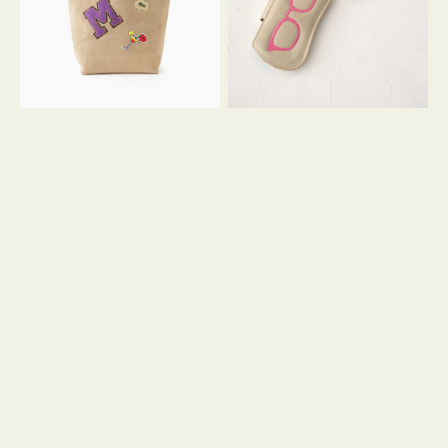
ッ
シ
ペ
シ
ン
ュ
M
ウ
ス
ス
エ
ト
ー
ラ
ド
ッ
プ
ツ
キ