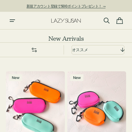
ン
新規アカウント登録で500ポイントプレゼント！ ⇁
ツ
に
進
カ
む
ー
コ
New Arrivals
ト
レ
ク
シ
ョ
グ
チ
ン:
New
New
ラ
ャ
ス
ー
ケ
ム
ー
ポ
ス
ー
WEEKEND(ER)
チ
ク
WEEKEND(ER)
ッ
ク