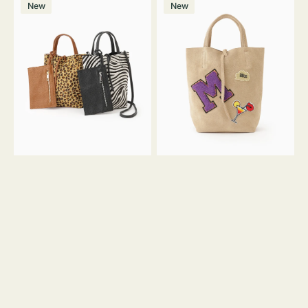
価
New
New
ッ
ッ
ト
ク
格
グ
グ
MILLELA
MILLELA
FIRENZE
FIRENZE
ア
ワ
ニ
ッ
マ
ペ
ル
ン
ガ
M
ラ
ス
ミ
エ
ニ
ー
ト
ド
ー
ミ
ト
ニ