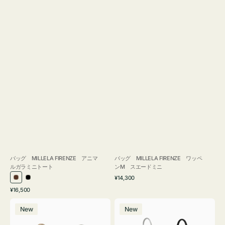
バッグ MILLELA FIRENZE アニマ
バッグ MILLELA FIRENZE ワッペ
ルガラミニトート
ンM スエードミニ
通
¥14,300
ブ
ブ
常
通
¥16,500
ラ
ラ
価
常
バ
バ
格
ウ
ッ
価
New
New
ッ
ッ
ン
ク
格