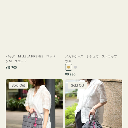
バッグ MILLELA FIRENZE ワッペ
メガネケース シシュウ ストラップ
ンM スエード
ツキ
通
¥18,700
ゴ
シ
常
通
¥6,930
ー
ル
価
常
バ
バ
格
ル
バ
価
Sold Out
Sold Out
ッ
ッ
ド
ー
格
グ
グ
ボ
ボ
ン
ン
デ
デ
ィ
ィ
ン
ン