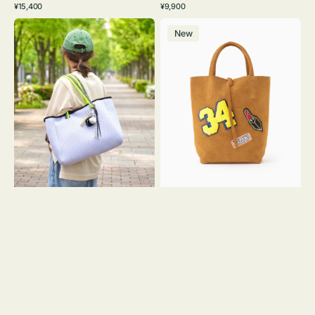
通
通
¥15,400
¥9,900
イ
ワ
ラ
ー
レ
常
常
バ
バ
ト
イ
ッ
ジ
ー
価
価
New
ッ
ッ
グ
ト
ク
ュ
格
格
グ
グ
リ
メ
MILLELA
ー
ッ
FIRENZE
ン
シ
ワ
ュ
ッ
ロ
ペ
ー
ン
プ
34
ヤ
ス
キ
エ
ュ
ー
ウ
ド
ト
ミ
ー
ニ
ト