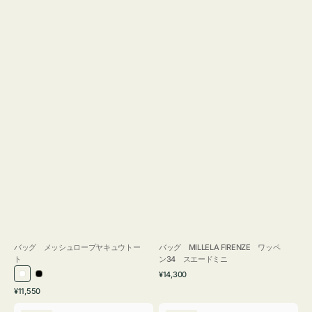
バッグ メッシュロープヤキュウトー
バッグ MILLELA FIRENZE ワッペ
ト
ン34 スエードミニ
通
¥14,300
ホ
ブ
常
通
¥11,550
ワ
ラ
価
常
バ
バ
格
イ
ッ