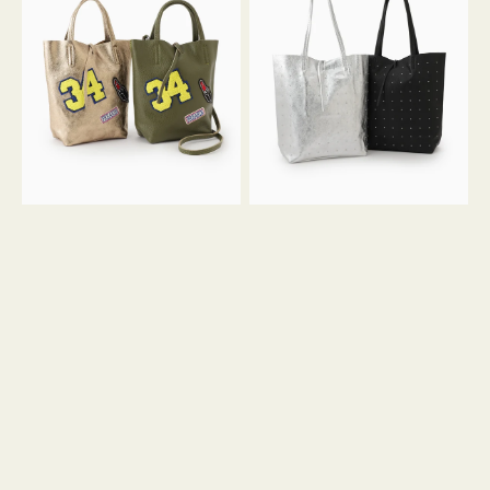
グ
グ
MILLELA
MILLELA
FIRENZE
FIRENZE
ワ
ス
ッ
タ
ペ
ッ
ン
ズ
34
ト
ミ
ー
ニ
ト
ト
ー
ト