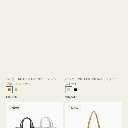
バッグ MILLELA FIRENZE ワッペ
バッグ MILLELA FIRENZE スタッ
ン34 ミニトート
ズトート
ブ
カ
シ
ブ
通
通
¥14,300
¥16,500
ロ
ー
ル
ラ
常
常
バ
バ
ン
キ
バ
ッ
価
価
New
New
ッ
ッ
ズ
ー
ク
格
格
グ
グ
MILLELA
MILLELA