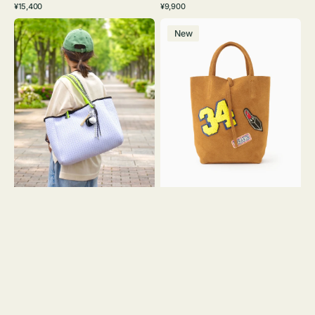
通
通
¥15,400
¥9,900
イ
ワ
ラ
ー
レ
常
常
バ
バ
ト
イ
ッ
ジ
ー
価
価
New
ッ
ッ
グ
ト
ク
ュ
格
格
グ
グ
リ
メ
MILLELA
ー
ッ
FIRENZE
ン
シ
ワ
ュ
ッ
ロ
ペ
ー
ン
プ
34
ヤ
ス
キ
エ
ュ
ー
ウ
ド
ト
ミ
ー
ニ
ト