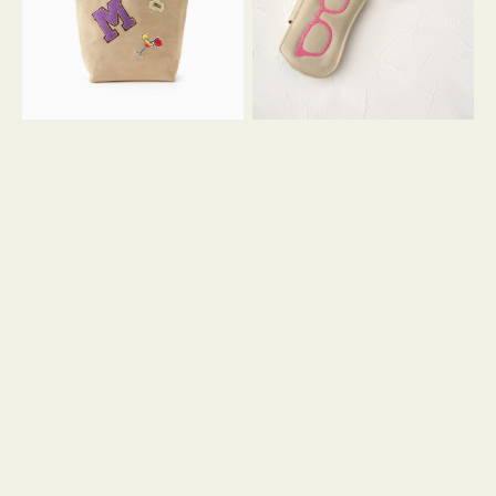
ッ
シ
ペ
シ
ン
ュ
M
ウ
ス
ス
エ
ト
ー
ラ
ド
ッ
プ
ツ
キ