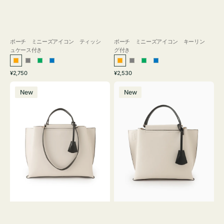
ポーチ ミニーズアイコン ティッシ
ポーチ ミニーズアイコン キーリン
ュケース付き
グ付き
オ
グ
グ
ブ
オ
グ
グ
ブ
通
通
¥2,750
¥2,530
レ
レ
リ
ル
レ
レ
リ
ル
常
常
バ
バ
ン
ー
ー
ー
ン
ー
ー
ー
価
価
New
New
ッ
ッ
ジ
ン
ジ
ン
格
格
グ
グ
バ
バ
イ
イ
カ
カ
ラ
ラ
ー
ー
オ
オ
フ
フ
ィ
ィ
ス
ス
ミ