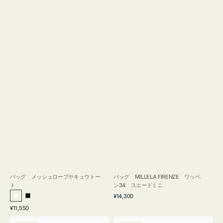
バッグ メッシュロープヤキュウトー
バッグ MILLELA FIRENZE ワッペ
ト
ン34 スエードミニ
通
¥14,300
ホ
ブ
常
通
¥11,550
ワ
ラ
価
常
バ
バ
格
イ
ッ