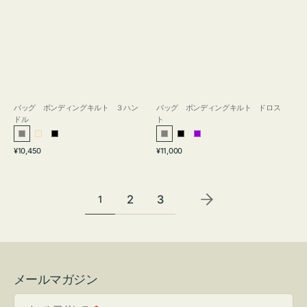
バッグ ボンディングキルト ３ハン
バッグ ボンディングキルト ドロス
ドル
ト
グ
ア
ブ
グ
ブ
パ
通
通
¥10,450
¥11,000
レ
イ
ラ
レ
ラ
ー
常
常
ー
ボ
ッ
ー
ッ
プ
価
価
リ
ク
ク
ル
格
格
2
3
1
ー
メールマガジン