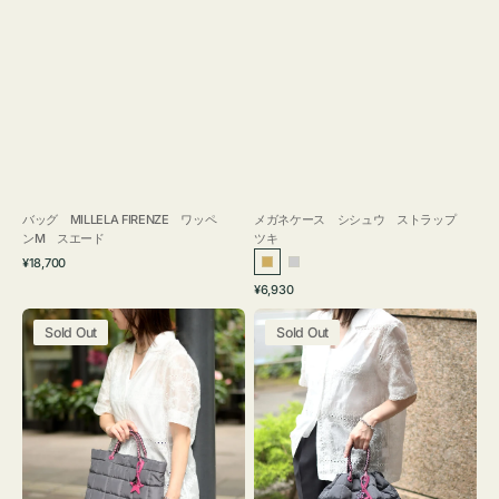
バッグ MILLELA FIRENZE ワッペ
メガネケース シシュウ ストラップ
ンM スエード
ツキ
通
¥18,700
ゴ
シ
常
通
¥6,930
ー
ル
価
常
バ
バ
格
ル
バ
価
Sold Out
Sold Out
ッ
ッ
ド
ー
格
グ
グ
ボ
ボ
ン
ン
デ
デ
ィ
ィ
ン
ン