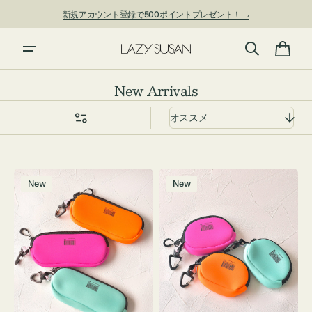
ン
新規アカウント登録で500ポイントプレゼント！ ⇁
ツ
に
進
カ
む
ー
コ
New Arrivals
ト
レ
ク
シ
ョ
グ
チ
ン:
New
New
ラ
ャ
ス
ー
ケ
ム
ー
ポ
ス
ー
WEEKEND(ER)
チ
ク
WEEKEND(ER)
ッ
ク