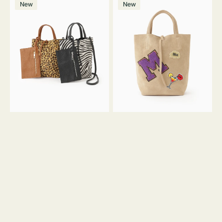
価
New
New
ッ
ッ
ト
ク
格
グ
グ
MILLELA
MILLELA
FIRENZE
FIRENZE
ア
ワ
ニ
ッ
マ
ペ
ル
ン
ガ
M
ラ
ス
ミ
エ
ニ
ー
ト
ド
ー
ミ
ト
ニ