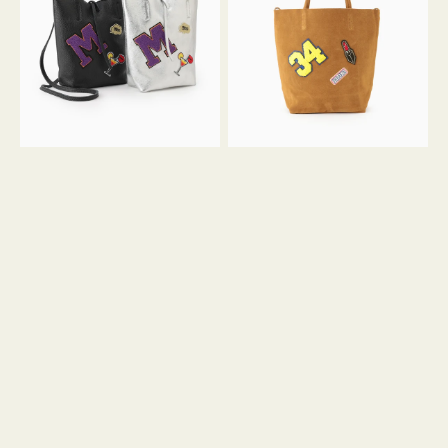
FIRENZE
FIRENZE
ワ
ワ
ッ
ッ
ペ
ペ
ン
ン
M
34
ミ
ス
ニ
エ
ト
ー
ー
ド
ト