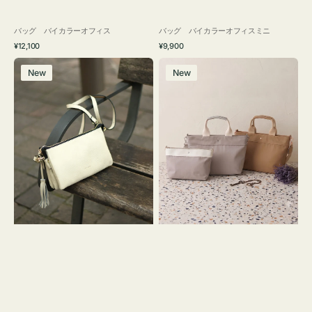
バッグ バイカラーオフィス
バッグ バイカラーオフィスミニ
通
通
¥12,100
¥9,900
常
常
レ
バ
価
価
New
New
ザ
ッ
格
格
ー
グ
バ
ナ
ッ
イ
グ
ロ
タ
ン
ッ
フ
セ
ナ
ル
２
シ
コ
ョ
セ
ル
ッ
ダ
ト
ー