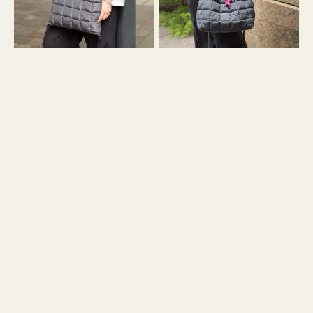
グ
グ
キ
キ
ル
ル
ト
ト
３
ド
ハ
ロ
ン
ス
ド
ト
ル