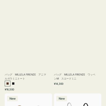
バッグ MILLELA FIRENZE アニマ
バッグ MILLELA FIRENZE ワッペ
ルガラミニトート
ンM スエードミニ
通
¥14,300
ブ
ブ
常
通
¥16,500
ラ
ラ
価
常
バ
バ
格
ウ
ッ
価
New
New
ッ
ッ
ン
ク
格