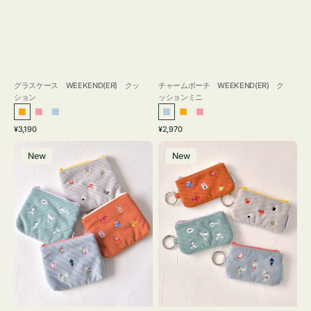
グラスケース WEEKEND(ER) クッ
チャームポーチ WEEKEND(ER) ク
ション
ッションミニ
オ
ピ
ラ
ラ
オ
ピ
通
通
¥3,190
¥2,970
レ
ン
イ
イ
レ
ン
常
常
ポ
ポ
ン
ク
ト
ト
ン
ク
価
価
New
New
ー
ー
ジ
ブ
ブ
ジ
格
格
チ
チ
ル
ル
ミ
ミ
ー
ー
ニ
ニ
ー
ー
ズ
ズ
ア
ア
イ
イ
コ
コ
ン
ン