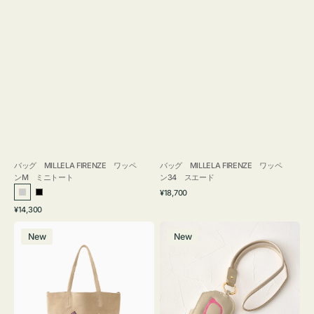
バッグ MILLELA FIRENZE ワッペ
バッグ MILLELA FIRENZE ワッペ
ンM ミニトート
ン34 スエード
通
¥18,700
シ
ブ
常
通
¥14,300
ル
ラ
価
常
バ
メ
格
バ
ッ
価
New
New
ッ
ガ
ー
ク
格
グ
ネ
MILLELA
ケ
FIRENZE
ー
ワ
ス