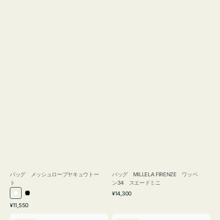
バッグ メッシュロープヤキュウトー
バッグ MILLELA FIRENZE ワッペ
ト
ン34 スエードミニ
通
¥14,300
ホ
ブ
常
通
¥11,550
ワ
ラ
価
常
バ
バ
格
イ
ッ