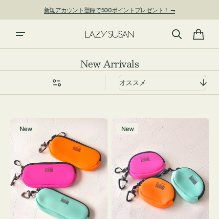
ン
新規アカウント登録で500ポイントプレゼント！ ⇁
ツ
に
進
カ
む
ー
コ
New Arrivals
ト
レ
ク
シ
ョ
グ
チ
ン:
New
New
ラ
ャ
ス
ー
ケ
ム
ー
ポ
ス
ー
WEEKEND(ER)
チ
ク
WEEKEND(ER)
ッ
ク