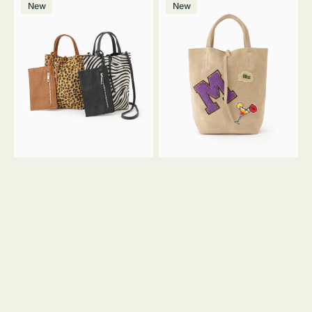
価
New
New
ッ
ッ
ト
ク
格
グ
グ
MILLELA
MILLELA
FIRENZE
FIRENZE
ア
ワ
ニ
ッ
マ
ペ
ル
ン
ガ
M
ラ
ス
ミ
エ
ニ
ー
ト
ド
ー
ミ
ト
ニ