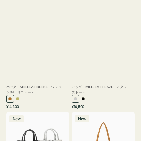
バッグ MILLELA FIRENZE ワッペ
バッグ MILLELA FIRENZE スタッ
ン34 ミニトート
ズトート
ブ
カ
シ
ブ
通
通
¥14,300
¥16,500
ロ
ー
ル
ラ
常
常
バ
バ
ン
キ
バ
ッ
価
価
New
New
ッ
ッ
ズ
ー
ク
格
格
グ
グ
MILLELA
MILLELA