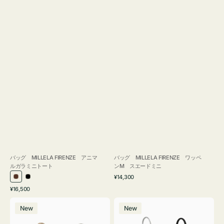
バッグ MILLELA FIRENZE アニマ
バッグ MILLELA FIRENZE ワッペ
ルガラミニトート
ンM スエードミニ
通
¥14,300
ブ
ブ
常
通
¥16,500
ラ
ラ
価
常
バ
バ
格
ウ
ッ
価
New
New
ッ
ッ
ン
ク
格