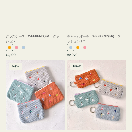
グラスケース WEEKEND(ER) クッ
チャームポーチ WEEKEND(ER) ク
ション
ッションミニ
オ
ピ
ラ
ラ
オ
ピ
通
通
¥3,190
¥2,970
レ
ン
イ
イ
レ
ン
常
常
ポ
ポ
ン
ク
ト
ト
ン
ク
価
価
New
New
ー
ー
ジ
ブ
ブ
ジ
格
格
チ
チ
ル
ル
ミ
ミ
ー
ー
ニ
ニ
ー
ー
ズ
ズ
ア
ア
イ
イ
コ
コ
ン
ン