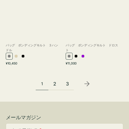
バッグ ボンディングキルト ３ハン
バッグ ボンディングキルト ドロス
ドル
ト
グ
ア
ブ
グ
ブ
パ
通
通
¥10,450
¥11,000
レ
イ
ラ
レ
ラ
ー
常
常
ー
ボ
ッ
ー
ッ
プ
価
価
リ
ク
ク
ル
格
格
2
3
1
ー
メールマガジン