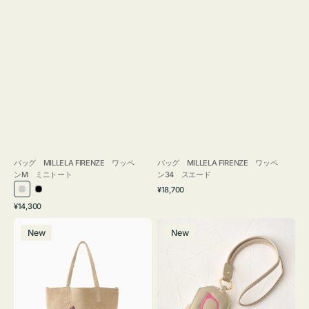
バッグ MILLELA FIRENZE ワッペ
バッグ MILLELA FIRENZE ワッペ
ンM ミニトート
ン34 スエード
通
¥18,700
シ
ブ
常
通
¥14,300
ル
ラ
価
常
バ
メ
格
バ
ッ
価
New
New
ッ
ガ
ー
ク
格
グ
ネ
MILLELA
ケ
FIRENZE
ー
ワ
ス