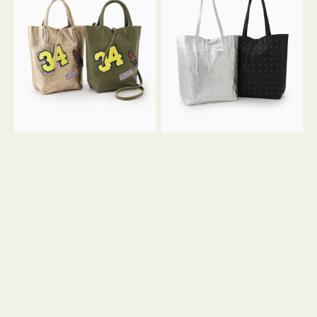
グ
グ
MILLELA
MILLELA
FIRENZE
FIRENZE
ワ
ス
ッ
タ
ペ
ッ
ン
ズ
34
ト
ミ
ー
ニ
ト
ト
ー
ト