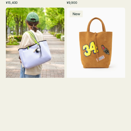
通
通
¥15,400
¥9,900
イ
ワ
ラ
ー
レ
常
常
バ
バ
ト
イ
ッ
ジ
ー
価
価
New
ッ
ッ
グ
ト
ク
ュ
格
格
グ
グ
リ
メ
MILLELA
ー
ッ
FIRENZE
ン
シ
ワ
ュ
ッ
ロ
ペ
ー
ン
プ
34
ヤ
ス
キ
エ
ュ
ー
ウ
ド
ト
ミ
ー
ニ
ト