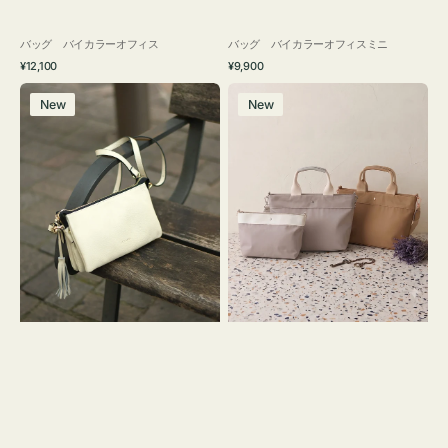
バッグ バイカラーオフィス
バッグ バイカラーオフィスミニ
通
通
¥12,100
¥9,900
常
常
レ
バ
価
価
New
New
ザ
ッ
格
格
ー
グ
バ
ナ
ッ
イ
グ
ロ
タ
ン
ッ
フ
セ
ナ
ル
２
シ
コ
ョ
セ
ル
ッ
ダ
ト
ー