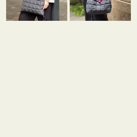
グ
グ
キ
キ
ル
ル
ト
ト
３
ド
ハ
ロ
ン
ス
ド
ト
ル