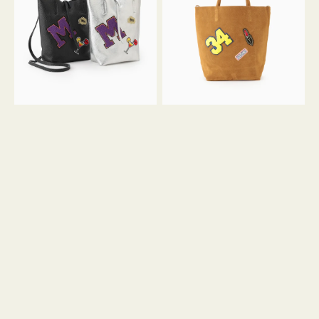
FIRENZE
FIRENZE
ワ
ワ
ッ
ッ
ペ
ペ
ン
ン
M
34
ミ
ス
ニ
エ
ト
ー
ー
ド
ト