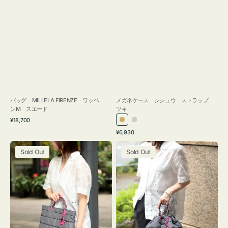
バッグ MILLELA FIRENZE ワッペ
メガネケース シシュウ ストラップ
ンM スエード
ツキ
通
¥18,700
ゴ
シ
常
通
¥6,930
ー
ル
価
常
バ
バ
格
ル
バ
価
Sold Out
Sold Out
ッ
ッ
ド
ー
格
グ
グ
ボ
ボ
ン
ン
デ
デ
ィ
ィ
ン
ン