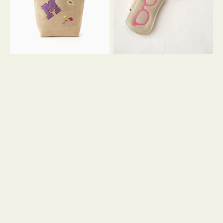
ッ
シ
ペ
シ
ン
ュ
M
ウ
ス
ス
エ
ト
ー
ラ
ド
ッ
プ
ツ
キ