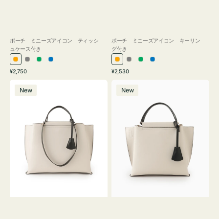
ポーチ ミニーズアイコン ティッシ
ポーチ ミニーズアイコン キーリン
ュケース付き
グ付き
オ
グ
グ
ブ
オ
グ
グ
ブ
通
通
¥2,750
¥2,530
レ
レ
リ
ル
レ
レ
リ
ル
常
常
バ
バ
ン
ー
ー
ー
ン
ー
ー
ー
価
価
New
New
ッ
ッ
ジ
ン
ジ
ン
格
格
グ
グ
バ
バ
イ
イ
カ
カ
ラ
ラ
ー
ー
オ
オ
フ
フ
ィ
ィ
ス
ス
ミ