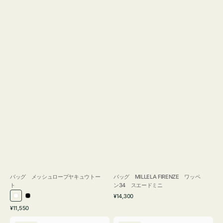
バッグ メッシュロープヤキュウトー
バッグ MILLELA FIRENZE ワッペ
ト
ン34 スエードミニ
通
¥14,300
ホ
ブ
常
通
¥11,550
ワ
ラ
価
常
バ
バ
格
イ
ッ