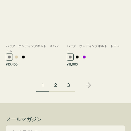
バッグ ボンディングキルト ３ハン
バッグ ボンディングキルト ドロス
ドル
ト
グ
ア
ブ
グ
ブ
パ
通
通
¥10,450
¥11,000
レ
イ
ラ
レ
ラ
ー
常
常
ー
ボ
ッ
ー
ッ
プ
価
価
リ
ク
ク
ル
格
格
2
3
1
ー
メールマガジン