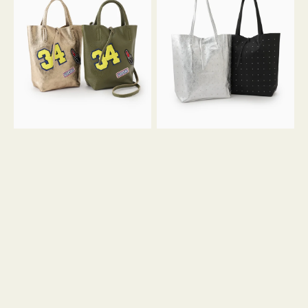
グ
グ
MILLELA
MILLELA
FIRENZE
FIRENZE
ワ
ス
ッ
タ
ペ
ッ
ン
ズ
34
ト
ミ
ー
ニ
ト
ト
ー
ト