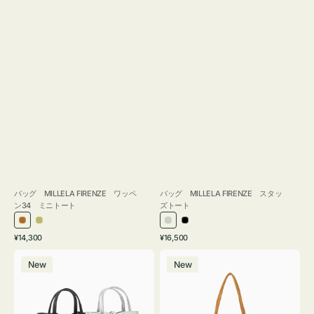
バッグ MILLELA FIRENZE ワッペ
バッグ MILLELA FIRENZE スタッ
ン34 ミニトート
ズトート
ブ
カ
シ
ブ
通
通
¥14,300
¥16,500
ロ
ー
ル
ラ
常
常
バ
バ
ン
キ
バ
ッ
価
価
New
New
ッ
ッ
ズ
ー
ク
格
格
グ
グ
MILLELA
MILLELA