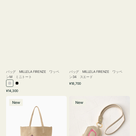
バッグ MILLELA FIRENZE ワッペ
バッグ MILLELA FIRENZE ワッペ
ンM ミニトート
ン34 スエード
通
¥18,700
シ
ブ
常
通
¥14,300
ル
ラ
価
常
バ
メ
格
バ
ッ
価
New
New
ッ
ガ
ー
ク
格
グ
ネ
MILLELA
ケ
FIRENZE
ー
ワ
ス