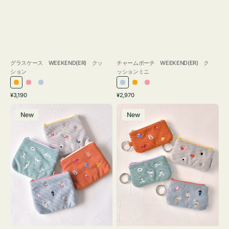
グラスケース WEEKEND(ER) クッ
チャームポーチ WEEKEND(ER) ク
ション
ッションミニ
オ
ピ
ラ
ラ
オ
ピ
通
通
¥3,190
¥2,970
レ
ン
イ
イ
レ
ン
常
常
ポ
ポ
ン
ク
ト
ト
ン
ク
価
価
New
New
ー
ー
ジ
ブ
ブ
ジ
格
格
チ
チ
ル
ル
ミ
ミ
ー
ー
ニ
ニ
ー
ー
ズ
ズ
ア
ア
イ
イ
コ
コ
ン
ン