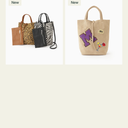
価
New
New
ッ
ッ
ト
ク
格
グ
グ
MILLELA
MILLELA
FIRENZE
FIRENZE
ア
ワ
ニ
ッ
マ
ペ
ル
ン
ガ
M
ラ
ス
ミ
エ
ニ
ー
ト
ド
ー
ミ
ト
ニ