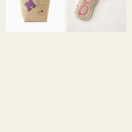
ッ
シ
ペ
シ
ン
ュ
M
ウ
ス
ス
エ
ト
ー
ラ
ド
ッ
プ
ツ
キ