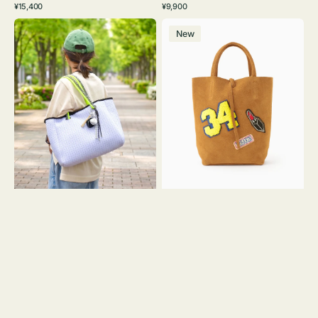
通
通
¥15,400
¥9,900
イ
ワ
ラ
ー
レ
常
常
バ
バ
ト
イ
ッ
ジ
ー
価
価
New
ッ
ッ
グ
ト
ク
ュ
格
格
グ
グ
リ
メ
MILLELA
ー
ッ
FIRENZE
ン
シ
ワ
ュ
ッ
ロ
ペ
ー
ン
プ
34
ヤ
ス
キ
エ
ュ
ー
ウ
ド
ト
ミ
ー
ニ
ト