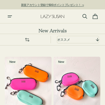
ン
新規アカウント登録で500ポイントプレゼント！ ⇁
ツ
に
進
カ
む
ー
コ
New Arrivals
ト
レ
ク
シ
ョ
グ
チ
ン:
New
New
ラ
ャ
ス
ー
ケ
ム
ー
ポ
ス
ー
WEEKEND(ER)
チ
ク
WEEKEND(ER)
ッ
ク