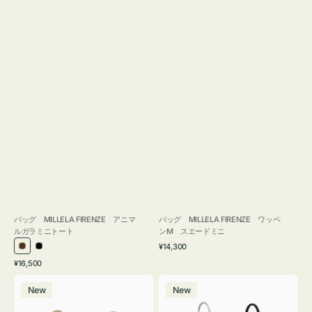
バッグ MILLELA FIRENZE アニマ
バッグ MILLELA FIRENZE ワッペ
ルガラミニトート
ンM スエードミニ
通
¥14,300
ブ
ブ
常
通
¥16,500
ラ
ラ
価
常
バ
バ
格
ウ
ッ
価
New
New
ッ
ッ
ン
ク
格