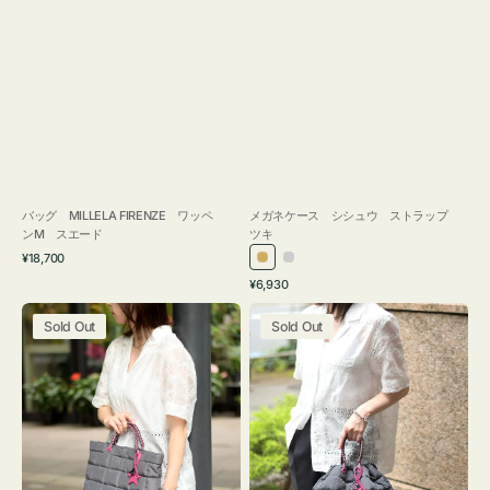
バッグ MILLELA FIRENZE ワッペ
メガネケース シシュウ ストラップ
ンM スエード
ツキ
通
¥18,700
ゴ
シ
常
通
¥6,930
ー
ル
価
常
バ
バ
格
ル
バ
価
Sold Out
Sold Out
ッ
ッ
ド
ー
格
グ
グ
ボ
ボ
ン
ン
デ
デ
ィ
ィ
ン
ン