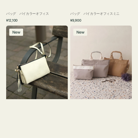
バッグ バイカラーオフィス
バッグ バイカラーオフィスミニ
通
通
¥12,100
¥9,900
常
常
レ
バ
価
価
New
New
ザ
ッ
格
格
ー
グ
バ
ナ
ッ
イ
グ
ロ
タ
ン
ッ
フ
セ
ナ
ル
２
シ
コ
ョ
セ
ル
ッ
ダ
ト
ー