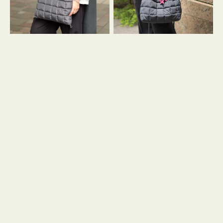
グ
グ
キ
キ
ル
ル
ト
ト
３
ド
ハ
ロ
ン
ス
ド
ト
ル