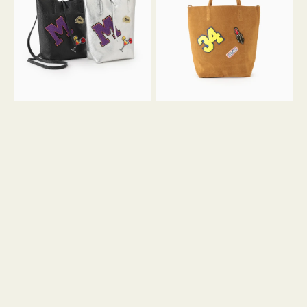
FIRENZE
FIRENZE
ワ
ワ
ッ
ッ
ペ
ペ
ン
ン
M
34
ミ
ス
ニ
エ
ト
ー
ー
ド
ト