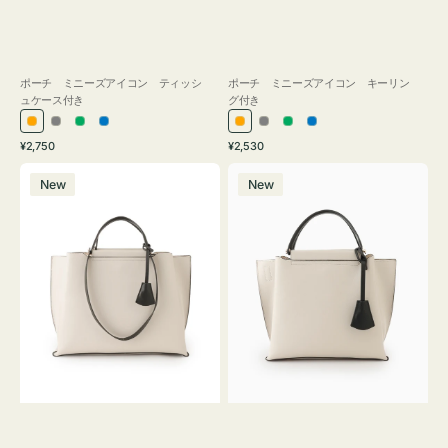
ポーチ ミニーズアイコン ティッシ
ポーチ ミニーズアイコン キーリン
ュケース付き
グ付き
オ
グ
グ
ブ
オ
グ
グ
ブ
通
通
¥2,750
¥2,530
レ
レ
リ
ル
レ
レ
リ
ル
常
常
バ
バ
ン
ー
ー
ー
ン
ー
ー
ー
価
価
New
New
ッ
ッ
ジ
ン
ジ
ン
格
格
グ
グ
バ
バ
イ
イ
カ
カ
ラ
ラ
ー
ー
オ
オ
フ
フ
ィ
ィ
ス
ス
ミ