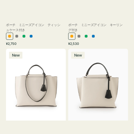
ポーチ ミニーズアイコン ティッシ
ポーチ ミニーズアイコン キーリン
ュケース付き
グ付き
オ
グ
グ
ブ
オ
グ
グ
ブ
通
通
¥2,750
¥2,530
レ
レ
リ
ル
レ
レ
リ
ル
常
常
バ
バ
ン
ー
ー
ー
ン
ー
ー
ー
価
価
New
New
ッ
ッ
ジ
ン
ジ
ン
格
格
グ
グ
バ
バ
イ
イ
カ
カ
ラ
ラ
ー
ー
オ
オ
フ
フ
ィ
ィ
ス
ス
ミ