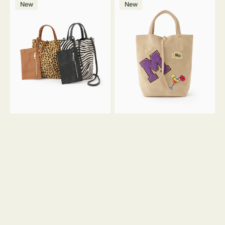
価
New
New
ッ
ッ
ト
ク
格
グ
グ
MILLELA
MILLELA
FIRENZE
FIRENZE
ア
ワ
ニ
ッ
マ
ペ
ル
ン
ガ
M
ラ
ス
ミ
エ
ニ
ー
ト
ド
ー
ミ
ト
ニ