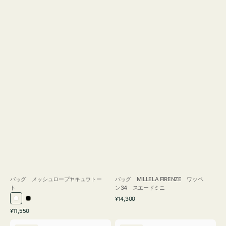
バッグ メッシュロープヤキュウトー
バッグ MILLELA FIRENZE ワッペ
ト
ン34 スエードミニ
通
¥14,300
ホ
ブ
常
通
¥11,550
ワ
ラ
価
常
バ
バ
格
イ
ッ