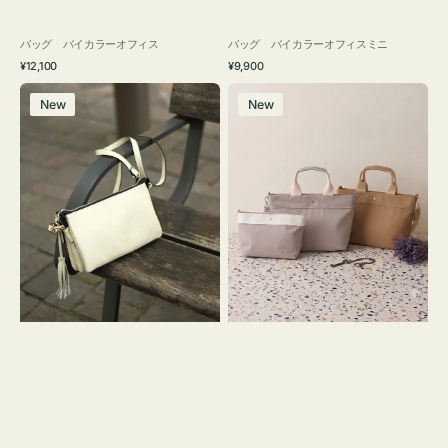
バッグ バイカラーオフィス
バッグ バイカラーオフィスミニ
通
通
¥12,100
¥9,900
常
常
レ
バ
価
価
New
New
ザ
ッ
格
格
ー
グ
バ
ナ
ッ
イ
グ
ロ
タ
ン
ッ
フ
セ
ナ
ル
２
シ
コ
ョ
セ
ル
ッ
ダ
ト
ー