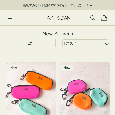
ン
新規アカウント登録で500ポイントプレゼント！ ⇁
ツ
に
進
カ
む
ー
コ
New Arrivals
ト
レ
ク
シ
ョ
グ
チ
ン:
New
New
ラ
ャ
ス
ー
ケ
ム
ー
ポ
ス
ー
WEEKEND(ER)
チ
ク
WEEKEND(ER)
ッ
ク