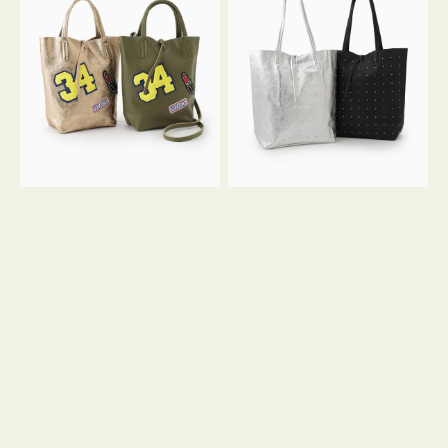
グ
グ
MILLELA
MILLELA
FIRENZE
FIRENZE
ワ
ス
ッ
タ
ペ
ッ
ン
ズ
34
ト
ミ
ー
ニ
ト
ト
ー
ト