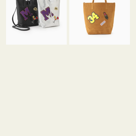
FIRENZE
FIRENZE
ワ
ワ
ッ
ッ
ペ
ペ
ン
ン
M
34
ミ
ス
ニ
エ
ト
ー
ー
ド
ト