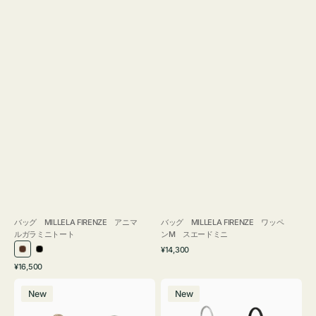
バッグ MILLELA FIRENZE アニマ
バッグ MILLELA FIRENZE ワッペ
ルガラミニトート
ンM スエードミニ
通
¥14,300
ブ
ブ
常
通
¥16,500
ラ
ラ
価
常
バ
バ
格
ウ
ッ
価
New
New
ッ
ッ
ン
ク
格