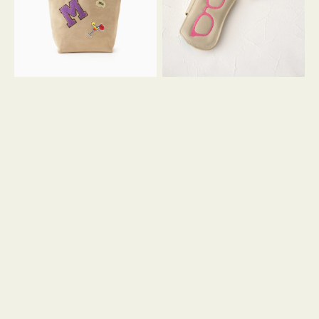
ッ
シ
ペ
シ
ン
ュ
M
ウ
ス
ス
エ
ト
ー
ラ
ド
ッ
プ
ツ
キ