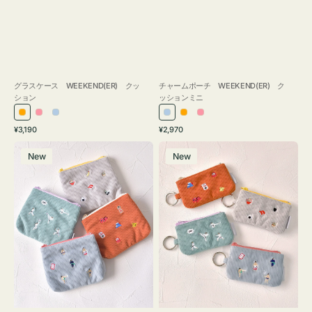
グラスケース WEEKEND(ER) クッ
チャームポーチ WEEKEND(ER) ク
ション
ッションミニ
オ
ピ
ラ
ラ
オ
ピ
通
通
¥3,190
¥2,970
レ
ン
イ
イ
レ
ン
常
常
ポ
ポ
ン
ク
ト
ト
ン
ク
価
価
New
New
ー
ー
ジ
ブ
ブ
ジ
格
格
チ
チ
ル
ル
ミ
ミ
ー
ー
ニ
ニ
ー
ー
ズ
ズ
ア
ア
イ
イ
コ
コ
ン
ン