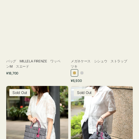
バッグ MILLELA FIRENZE ワッペ
メガネケース シシュウ ストラップ
ンM スエード
ツキ
通
¥18,700
ゴ
シ
常
通
¥6,930
ー
ル
価
常
バ
バ
格
ル
バ
価
Sold Out
Sold Out
ッ
ッ
ド
ー
格
グ
グ
ボ
ボ
ン
ン
デ
デ
ィ
ィ
ン
ン