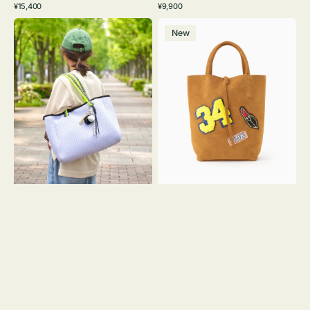
通
通
¥15,400
¥9,900
イ
ワ
ラ
ー
レ
常
常
バ
バ
ト
イ
ッ
ジ
ー
価
価
New
ッ
ッ
グ
ト
ク
ュ
格
格
グ
グ
リ
メ
MILLELA
ー
ッ
FIRENZE
ン
シ
ワ
ュ
ッ
ロ
ペ
ー
ン
プ
34
ヤ
ス
キ
エ
ュ
ー
ウ
ド
ト
ミ
ー
ニ
ト