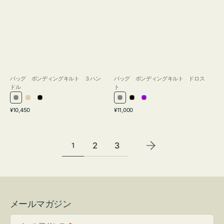
バッグ ボンディングキルト ３ハン
バッグ ボンディングキルト ドロス
ドル
ト
グ
ア
ブ
グ
ブ
パ
通
通
¥10,450
¥11,000
レ
イ
ラ
レ
ラ
ー
常
常
ー
ボ
ッ
ー
ッ
プ
価
価
リ
ク
ク
ル
格
格
2
3
1
ー
メールマガジン