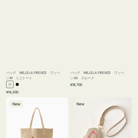
バッグ MILLELA FIRENZE ワッペ
バッグ MILLELA FIRENZE ワッペ
ンM ミニトート
ン34 スエード
通
¥18,700
シ
ブ
常
通
¥14,300
ル
ラ
価
常
バ
メ
格
バ
ッ
価
New
New
ッ
ガ
ー
ク
格
グ
ネ
MILLELA
ケ
FIRENZE
ー
ワ
ス