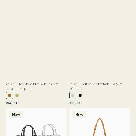
バッグ MILLELA FIRENZE ワッペ
バッグ MILLELA FIRENZE スタッ
ン34 ミニトート
ズトート
ブ
カ
シ
ブ
通
通
¥14,300
¥16,500
ロ
ー
ル
ラ
常
常
バ
バ
ン
キ
バ
ッ
価
価
New
New
ッ
ッ
ズ
ー
ク
格
格
グ
グ
MILLELA
MILLELA