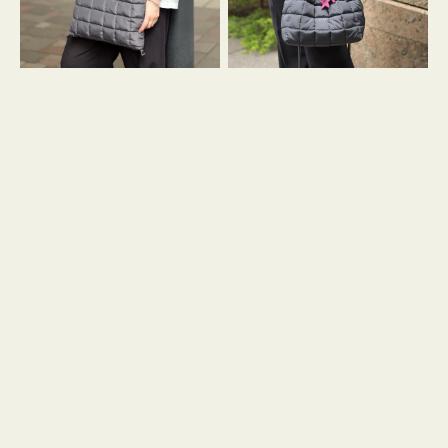
グ
グ
キ
キ
ル
ル
ト
ト
３
ド
ハ
ロ
ン
ス
ド
ト
ル