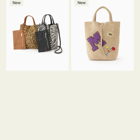
価
New
New
ッ
ッ
ト
ク
格
グ
グ
MILLELA
MILLELA
FIRENZE
FIRENZE
ア
ワ
ニ
ッ
マ
ペ
ル
ン
ガ
M
ラ
ス
ミ
エ
ニ
ー
ト
ド
ー
ミ
ト
ニ