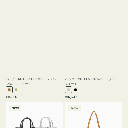
バッグ MILLELA FIRENZE ワッペ
バッグ MILLELA FIRENZE スタッ
ン34 ミニトート
ズトート
ブ
カ
シ
ブ
通
通
¥14,300
¥16,500
ロ
ー
ル
ラ
常
常
バ
バ
ン
キ
バ
ッ
価
価
New
New
ッ
ッ
ズ
ー
ク
格
格
グ
グ
MILLELA
MILLELA