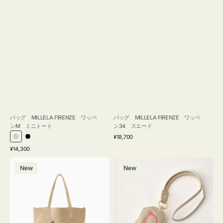
バッグ MILLELA FIRENZE ワッペ
バッグ MILLELA FIRENZE ワッペ
ンM ミニトート
ン34 スエード
通
¥18,700
シ
ブ
常
通
¥14,300
ル
ラ
価
常
バ
メ
格
バ
ッ
価
New
New
ッ
ガ
ー
ク
格
グ
ネ
MILLELA
ケ
FIRENZE
ー
ワ
ス