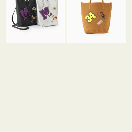
FIRENZE
FIRENZE
ワ
ワ
ッ
ッ
ペ
ペ
ン
ン
M
34
ミ
ス
ニ
エ
ト
ー
ー
ド
ト