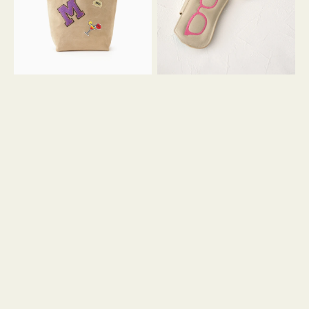
ッ
シ
ペ
シ
ン
ュ
M
ウ
ス
ス
エ
ト
ー
ラ
ド
ッ
プ
ツ
キ