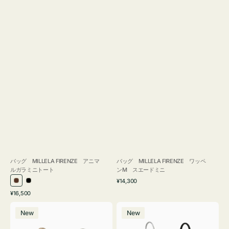
バッグ MILLELA FIRENZE アニマ
バッグ MILLELA FIRENZE ワッペ
ルガラミニトート
ンM スエードミニ
通
¥14,300
ブ
ブ
常
通
¥16,500
ラ
ラ
価
常
バ
バ
格
ウ
ッ
価
New
New
ッ
ッ
ン
ク
格