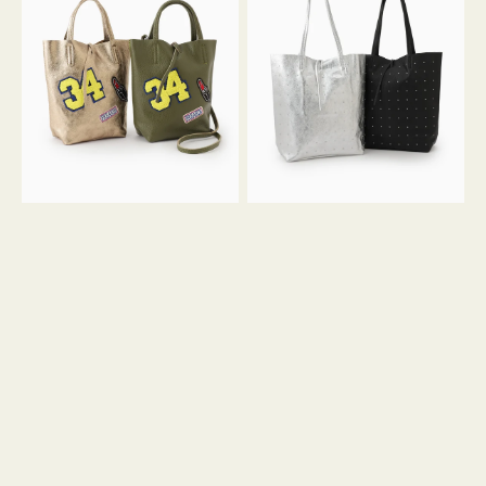
グ
グ
MILLELA
MILLELA
FIRENZE
FIRENZE
ワ
ス
ッ
タ
ペ
ッ
ン
ズ
34
ト
ミ
ー
ニ
ト
ト
ー
ト