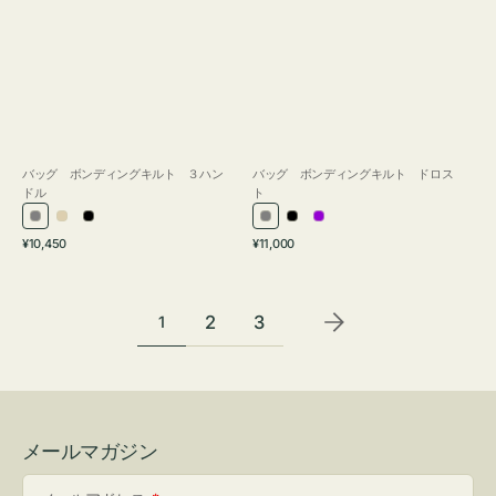
バッグ ボンディングキルト ３ハン
バッグ ボンディングキルト ドロス
ドル
ト
グ
ア
ブ
グ
ブ
パ
通
通
¥10,450
¥11,000
レ
イ
ラ
レ
ラ
ー
常
常
ー
ボ
ッ
ー
ッ
プ
価
価
リ
ク
ク
ル
格
格
2
3
1
ー
メールマガジン