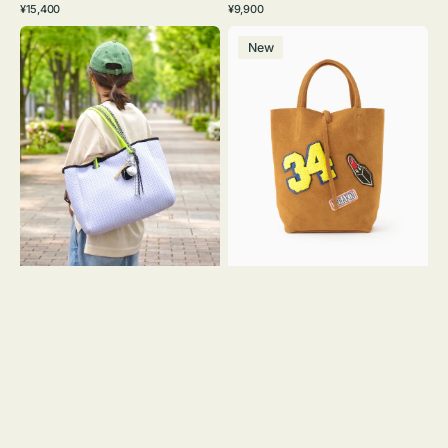
通
通
¥15,400
¥9,900
イ
ワ
ラ
ー
レ
常
常
バ
バ
ト
イ
ッ
ジ
ー
価
価
New
ッ
ッ
グ
ト
ク
ュ
格
格
グ
グ
リ
メ
MILLELA
ー
ッ
FIRENZE
ン
シ
ワ
ュ
ッ
ロ
ペ
ー
ン
プ
34
ヤ
ス
キ
エ
ュ
ー
ウ
ド
ト
ミ
ー
ニ
ト