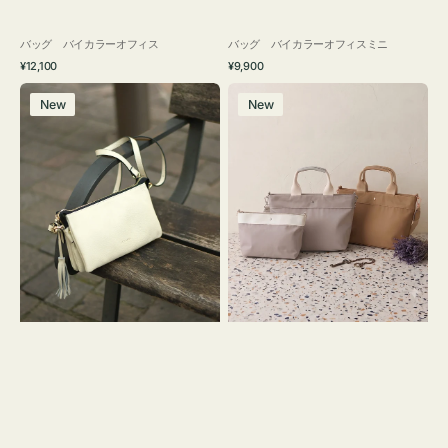
バッグ バイカラーオフィス
バッグ バイカラーオフィスミニ
通
通
¥12,100
¥9,900
常
常
レ
バ
価
価
New
New
ザ
ッ
格
格
ー
グ
バ
ナ
ッ
イ
グ
ロ
タ
ン
ッ
フ
セ
ナ
ル
２
シ
コ
ョ
セ
ル
ッ
ダ
ト
ー