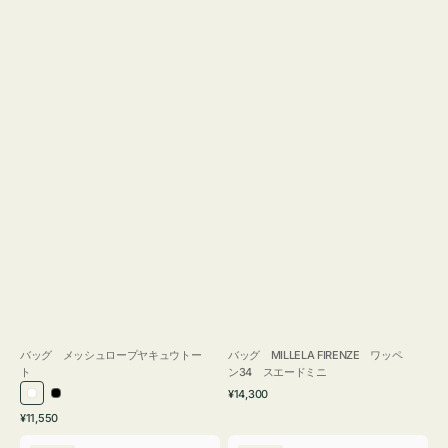
バッグ メッシュロープヤキュウトー
バッグ MILLELA FIRENZE ワッペ
ト
ン34 スエードミニ
通
¥14,300
ホ
ブ
常
通
¥11,550
ワ
ラ
価
常
バ
バ
格
イ
ッ