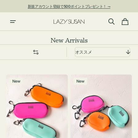
ン
新規アカウント登録で500ポイントプレゼント！ ⇁
ツ
に
進
カ
む
ー
コ
New Arrivals
ト
レ
ク
シ
ョ
グ
チ
ン:
New
New
ラ
ャ
ス
ー
ケ
ム
ー
ポ
ス
ー
WEEKEND(ER)
チ
ク
WEEKEND(ER)
ッ
ク