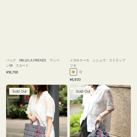
バッグ MILLELA FIRENZE ワッペ
メガネケース シシュウ ストラップ
ンM スエード
ツキ
通
¥18,700
ゴ
シ
常
通
¥6,930
ー
ル
価
常
バ
バ
格
ル
バ
価
Sold Out
Sold Out
ッ
ッ
ド
ー
格
グ
グ
ボ
ボ
ン
ン
デ
デ
ィ
ィ
ン
ン