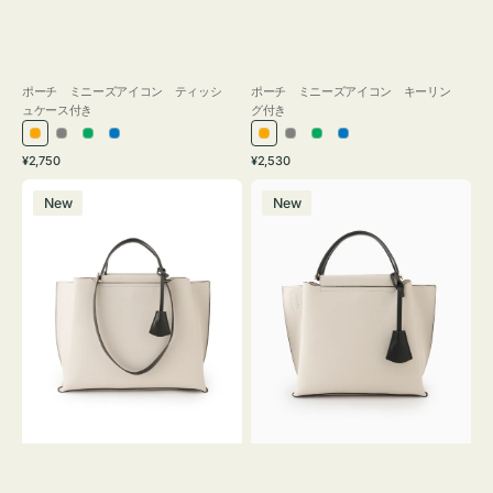
ポーチ ミニーズアイコン ティッシ
ポーチ ミニーズアイコン キーリン
ュケース付き
グ付き
オ
グ
グ
ブ
オ
グ
グ
ブ
通
通
¥2,750
¥2,530
レ
レ
リ
ル
レ
レ
リ
ル
常
常
バ
バ
ン
ー
ー
ー
ン
ー
ー
ー
価
価
New
New
ッ
ッ
ジ
ン
ジ
ン
格
格
グ
グ
バ
バ
イ
イ
カ
カ
ラ
ラ
ー
ー
オ
オ
フ
フ
ィ
ィ
ス
ス
ミ