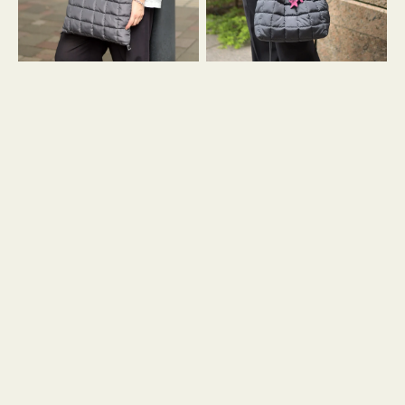
グ
グ
キ
キ
ル
ル
ト
ト
３
ド
ハ
ロ
ン
ス
ド
ト
ル