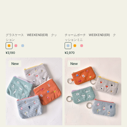
グラスケース WEEKEND(ER) クッ
チャームポーチ WEEKEND(ER) ク
ション
ッションミニ
オ
ピ
ラ
ラ
オ
ピ
通
通
¥3,190
¥2,970
レ
ン
イ
イ
レ
ン
常
常
ポ
ポ
ン
ク
ト
ト
ン
ク
価
価
New
New
ー
ー
ジ
ブ
ブ
ジ
格
格
チ
チ
ル
ル
ミ
ミ
ー
ー
ニ
ニ
ー
ー
ズ
ズ
ア
ア
イ
イ
コ
コ
ン
ン