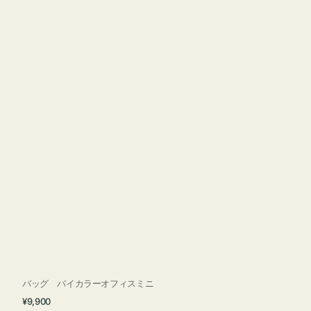
バッグ バイカラーオフィスミニ
通
¥9,900