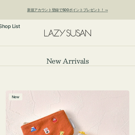
新規アカウント登録で500ポイントプレゼント！ ⇁
Shop List
ックレス
コ
New Arrivals
レ
アス・イヤー
フ
ク
ートバッグ
シ
ング
ョルダーバッ
ッグチャー
ポ
New
ョ
ー
レスレット・
・キーホルダ
ン:
チ
ングル
マートフォン
ミ
ローチ
シェット
エア
ニ
ー
ンドバッグ
子・ファン