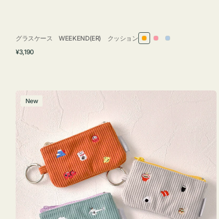
グラスケース WEEKEND(ER) クッション
オ
ピ
ラ
通
¥3,190
レ
ン
イ
常
ン
ク
ト
価
ジ
ブ
格
ル
ポ
New
ー
ー
チ
ミ
ニ
ー
ズ
ア
イ
コ
ン