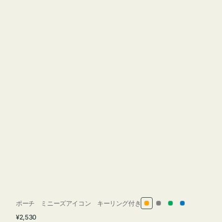
ポーチ ミニーズアイコン キーリング付き
オ
グ
グ
ブ
通
¥2,530
レ
レ
リ
ル