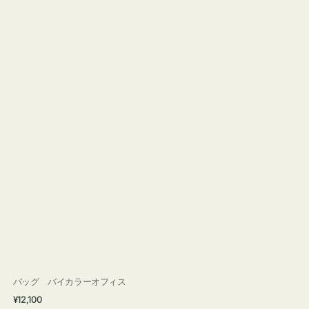
バッグ バイカラーオフィス
通
¥12,100