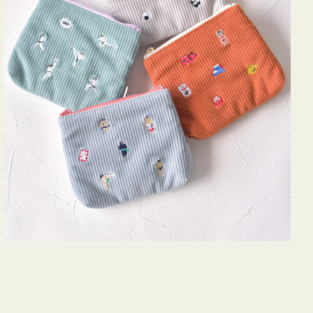
ズ
ア
イ
コ
ン
テ
ィ
ッ
シ
ュ
ケ
ー
ス
付
き