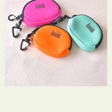
チ
WEEKEND(ER)
ストンバッグ
トール・ハッ
ク
・グローブ
ッ
ュック
シ
ガネ・サング
コバッグ・サ
ョ
ス・ルーペ
バッグ
ン
ミ
ニ
ンカチ・ソッ
ス