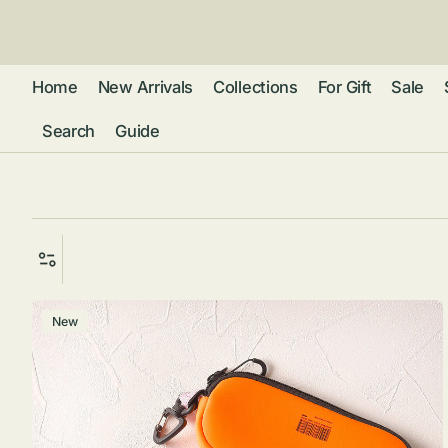
ン
ツ
に
進
Home
New Arrivals
Collections
For Gift
Sale
む
Search
Guide
フレグランス
アクセサリー
ネ
リストウォッチ
ピ
カ
バッグ
ト
リ
ファッション
シ
バ
グ
New
ラ
ブ
グ
ム
ウォレット・革
ス
バ
ー
小物
ス
ケ
ブ
ポ
ウ
ー
ポーチ ・ メガ
ス
ネケース・マル
ハ
扇