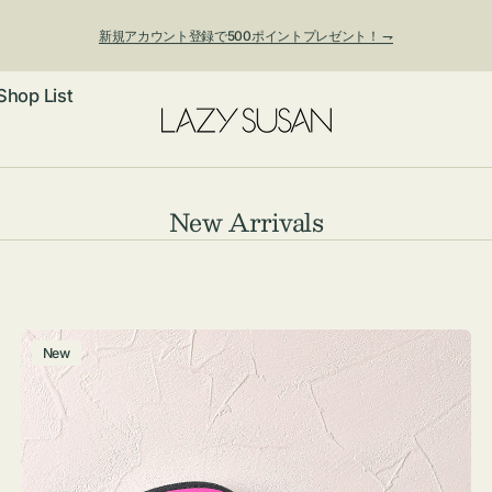
新規アカウント登録で500ポイントプレゼント！ ⇁
Shop List
ックレス
コ
New Arrivals
レ
アス・イヤー
フ
ク
ートバッグ
シ
ング
ョルダーバッ
ッグチャー
チ
New
ョ
ャ
レスレット・
・キーホルダ
ン:
ー
ングル
マートフォン
ム
ローチ
シェット
エア
ポ
ー
ンドバッグ
子・ファン