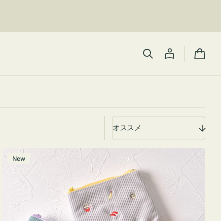
カ
ー
ト
ポ
New
ー
チ
ミ
ニ
ー