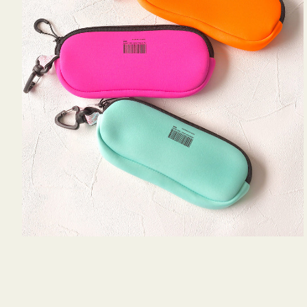
WEEKEND(ER)
チケース他
ク
ボ
ス
ッ
コスメ
ト
シ
リ
ョ
ジュエリーボッ
メ
エ
ン
クス ・ケース
ラ
ブ
インテリア
傘
ハ
ク