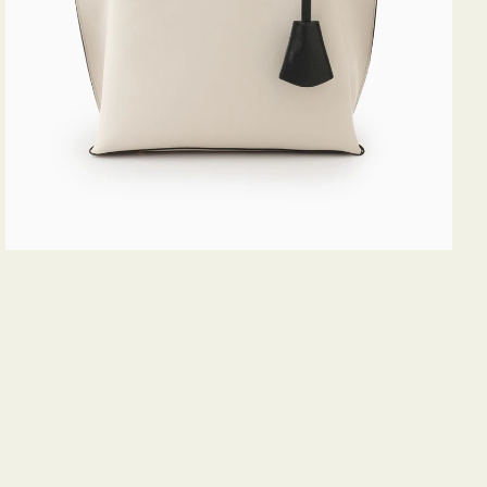
ス
ミ
ニ