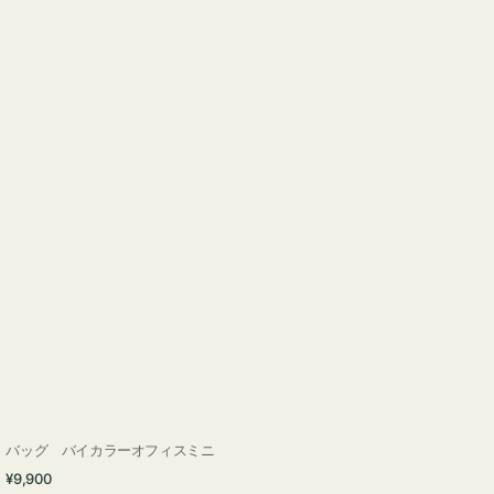
バッグ バイカラーオフィスミニ
通
¥9,900