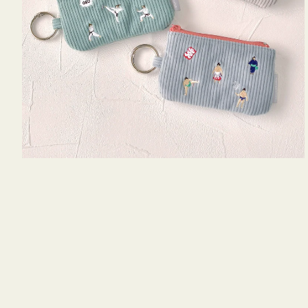
キ
ー
リ
ン
グ
付
き