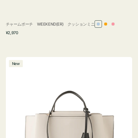
チャームポーチ WEEKEND(ER) クッションミニ
ラ
オ
ピ
通
¥2,970
イ
レ
ン
常
ト
ン
ク
価
ブ
ジ
格
ル
バ
New
ー
ッ
グ
バ
イ
カ
ラ
ー
オ
フ
ィ