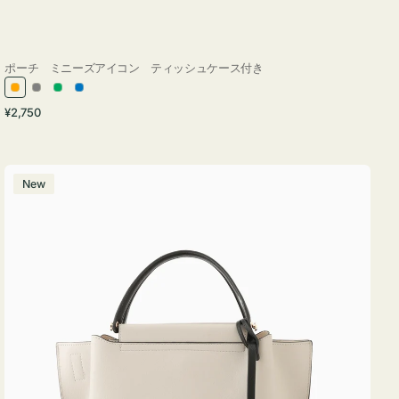
ポーチ ミニーズアイコン ティッシュケース付き
オ
グ
グ
ブ
通
¥2,750
レ
レ
リ
ル
常
ン
ー
ー
ー
価
ジ
ン
格
バ
New
ッ
グ
バ
イ
カ
ラ
ー
オ
フ
ィ