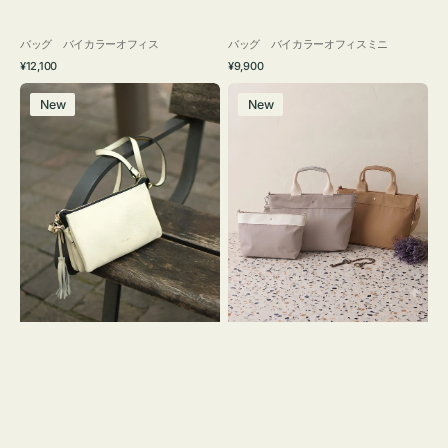
バッグ バイカラーオフィス
バッグ バイカラーオフィスミニ
通
通
¥12,100
¥9,900
常
常
レ
バ
価
価
New
New
ザ
ッ
格
格
ー
グ
バ
ナ
ッ
イ
グ
ロ
タ
ン
ッ
フ
セ
ナ
ル
２
シ
コ
ョ
セ
ル
ッ
ダ
ト
ー