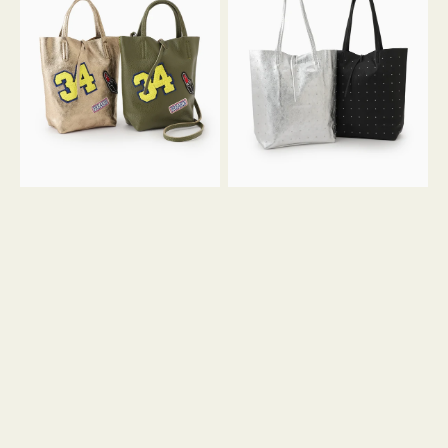
グ
グ
MILLELA
MILLELA
FIRENZE
FIRENZE
ワ
ス
ッ
タ
ペ
ッ
ン
ズ
34
ト
ミ
ー
ニ
ト
ト
ー
ト