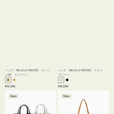
バッグ MILLELA FIRENZE ワッペ
バッグ MILLELA FIRENZE スタッ
ン34 ミニトート
ズトート
ブ
カ
シ
ブ
通
通
¥14,300
¥16,500
ロ
ー
ル
ラ
常
常
バ
バ
ン
キ
バ
ッ
価
価
New
New
ッ
ッ
ズ
ー
ク
格
格
グ
グ
MILLELA
MILLELA