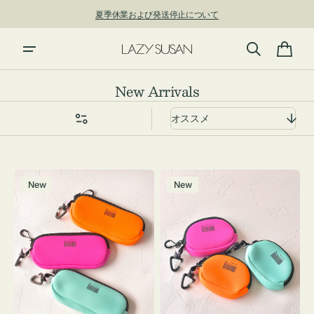
夏季休業および発送停止について
ン
ツ
に
新規アカウント登録で500ポイントプレゼント！ ⇁
進
カ
む
ー
コ
New Arrivals
ト
レ
ク
シ
ョ
グ
チ
ン:
New
New
ラ
ャ
ス
ー
ケ
ム
ー
ポ
ス
ー
WEEKEND(ER)
チ
ク
WEEKEND(ER)
ッ
ク