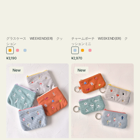
グラスケース WEEKEND(ER) クッ
チャームポーチ WEEKEND(ER) ク
ション
ッションミニ
オ
ピ
ラ
ラ
オ
ピ
通
通
¥3,190
¥2,970
レ
ン
イ
イ
レ
ン
常
常
ポ
ポ
ン
ク
ト
ト
ン
ク
価
価
New
New
ー
ー
ジ
ブ
ブ
ジ
格
格
チ
チ
ル
ル
ミ
ミ
ー
ー
ニ
ニ
ー
ー
ズ
ズ
ア
ア
イ
イ
コ
コ
ン
ン