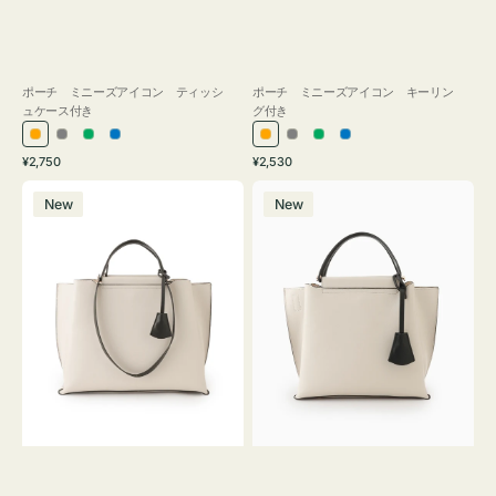
ポーチ ミニーズアイコン ティッシ
ポーチ ミニーズアイコン キーリン
ュケース付き
グ付き
オ
グ
グ
ブ
オ
グ
グ
ブ
通
通
¥2,750
¥2,530
レ
レ
リ
ル
レ
レ
リ
ル
常
常
バ
バ
ン
ー
ー
ー
ン
ー
ー
ー
価
価
New
New
ッ
ッ
ジ
ン
ジ
ン
格
格
グ
グ
バ
バ
イ
イ
カ
カ
ラ
ラ
ー
ー
オ
オ
フ
フ
ィ
ィ
ス
ス
ミ