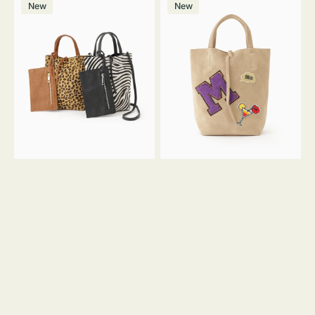
価
New
New
ッ
ッ
ト
ク
格
グ
グ
MILLELA
MILLELA
FIRENZE
FIRENZE
ア
ワ
ニ
ッ
マ
ペ
ル
ン
ガ
M
ラ
ス
ミ
エ
ニ
ー
ト
ド
ー
ミ
ト
ニ