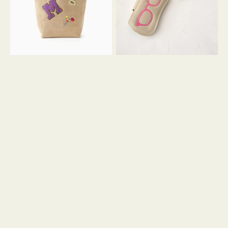
ッ
シ
ペ
シ
ン
ュ
M
ウ
ス
ス
エ
ト
ー
ラ
ド
ッ
プ
ツ
キ