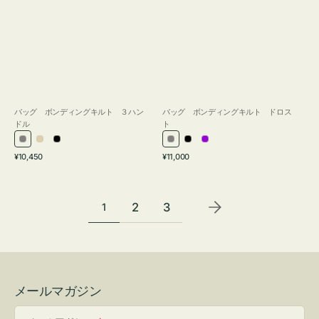
バッグ ボンディングキルト ３ハン
バッグ ボンディングキルト ドロス
ドル
ト
グ
ア
ブ
グ
ブ
パ
通
通
¥10,450
¥11,000
レ
イ
ラ
レ
ラ
ー
常
常
ー
ボ
ッ
ー
ッ
プ
価
価
リ
ク
ク
ル
格
格
2
3
1
ー
メールマガジン