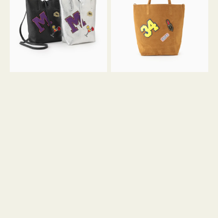
FIRENZE
FIRENZE
ワ
ワ
ッ
ッ
ペ
ペ
ン
ン
M
34
ミ
ス
ニ
エ
ト
ー
ー
ド
ト