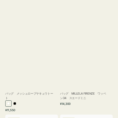
バッグ メッシュロープヤキュウトー
バッグ MILLELA FIRENZE ワッペ
ト
ン34 スエードミニ
通
¥14,300
ホ
ブ
常
通
¥11,550
ワ
ラ
価
常
バ
バ
格
イ
ッ