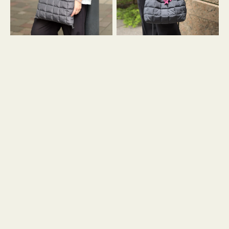
グ
グ
キ
キ
ル
ル
ト
ト
３
ド
ハ
ロ
ン
ス
ド
ト
ル