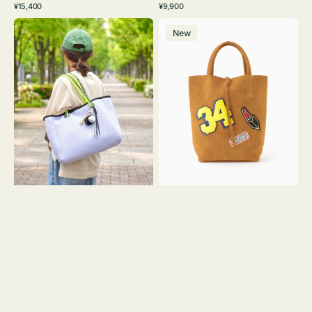
通
通
¥15,400
¥9,900
イ
ワ
ラ
ー
レ
常
常
バ
バ
ト
イ
ッ
ジ
ー
価
価
New
ッ
ッ
グ
ト
ク
ュ
格
格
グ
グ
リ
メ
MILLELA
ー
ッ
FIRENZE
ン
シ
ワ
ュ
ッ
ロ
ペ
ー
ン
プ
34
ヤ
ス
キ
エ
ュ
ー
ウ
ド
ト
ミ
ー
ニ
ト