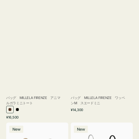
バッグ MILLELA FIRENZE アニマ
バッグ MILLELA FIRENZE ワッペ
ルガラミニトート
ンM スエードミニ
通
¥14,300
ブ
ブ
常
通
¥16,500
ラ
ラ
価
常
バ
バ
格
ウ
ッ
価
New
New
ッ
ッ
ン
ク
格