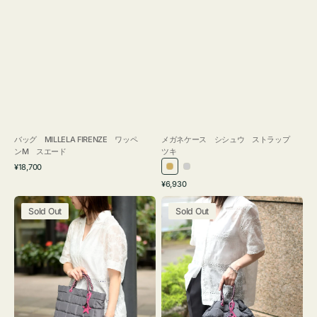
バッグ MILLELA FIRENZE ワッペ
メガネケース シシュウ ストラップ
ンM スエード
ツキ
通
¥18,700
ゴ
シ
常
通
¥6,930
ー
ル
価
常
バ
バ
格
ル
バ
価
Sold Out
Sold Out
ッ
ッ
ド
ー
格
グ
グ
ボ
ボ
ン
ン
デ
デ
ィ
ィ
ン
ン