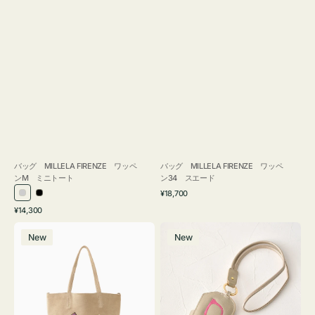
バッグ MILLELA FIRENZE ワッペ
バッグ MILLELA FIRENZE ワッペ
ンM ミニトート
ン34 スエード
通
¥18,700
シ
ブ
常
通
¥14,300
ル
ラ
価
常
バ
メ
格
バ
ッ
価
New
New
ッ
ガ
ー
ク
格
グ
ネ
MILLELA
ケ
FIRENZE
ー
ワ
ス