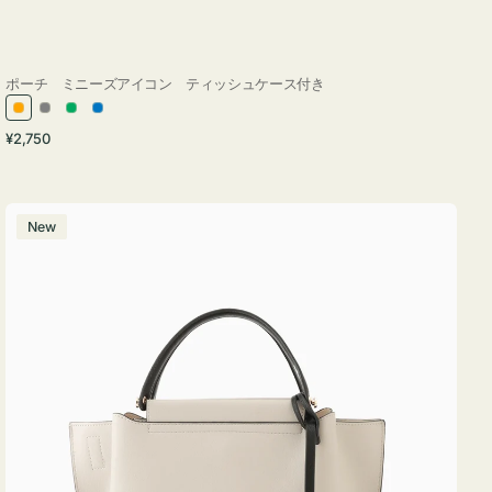
ポーチ ミニーズアイコン ティッシュケース付き
オ
グ
グ
ブ
通
¥2,750
レ
レ
リ
ル
常
ン
ー
ー
ー
価
ジ
ン
格
バ
New
ッ
グ
バ
イ
カ
ラ
ー
オ
フ
ィ