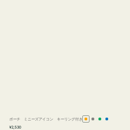
ポーチ ミニーズアイコン キーリング付き
オ
グ
グ
ブ
通
¥2,530
レ
レ
リ
ル