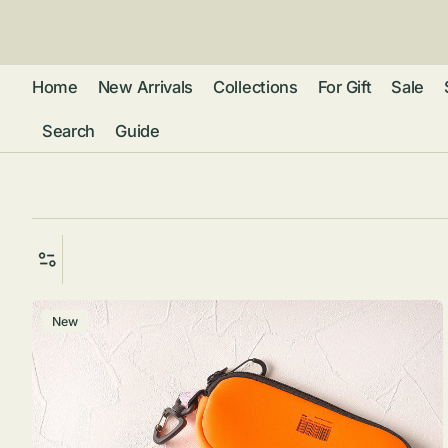
ン
ツ
に
進
Home
New Arrivals
Collections
For Gift
Sale
む
Search
Guide
フレグランス
アクセサリー
ネ
リストウォッチ
ピ
カ
バッグ
ト
リ
ファッション
シ
バ
グ
New
ラ
ブ
グ
ム
ウォレット・革
ス
バ
ー
小物
ス
ケ
ブ
ポ
ウ
ー
ポーチ ・ メガ
ス
ネケース・マル
ハ
扇