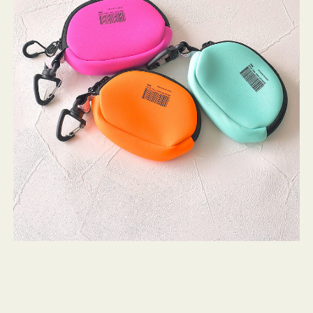
チ
WEEKEND(ER)
ストンバッグ
トール・ハッ
ク
・グローブ
ッ
ュック
シ
ガネ・サング
コバッグ・サ
ョ
ス・ルーペ
バッグ
ン
ミ
ニ
ンカチ・ソッ
ス