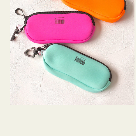
WEEKEND(ER)
チケース他
ク
ボ
ス
ッ
コスメ
ト
シ
リ
ョ
ジュエリーボッ
メ
エ
ン
クス ・ケース
ラ
ブ
インテリア
傘
ハ
ク