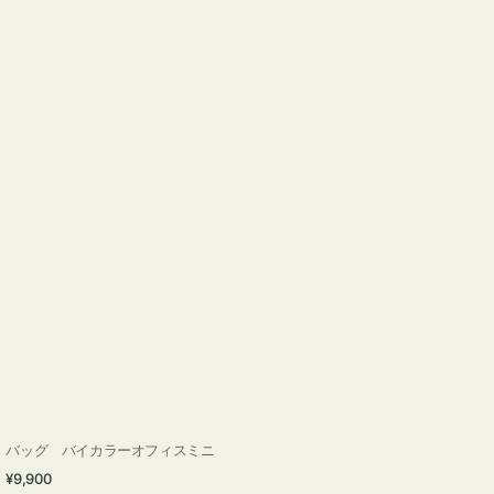
バッグ バイカラーオフィスミニ
通
¥9,900