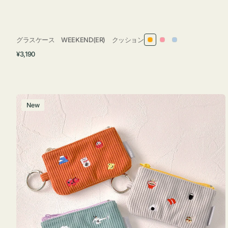
グラスケース WEEKEND(ER) クッション
オ
ピ
ラ
通
¥3,190
レ
ン
イ
常
ン
ク
ト
価
ジ
ブ
格
ル
ポ
New
ー
ー
チ
ミ
ニ
ー
ズ
ア
イ
コ
ン