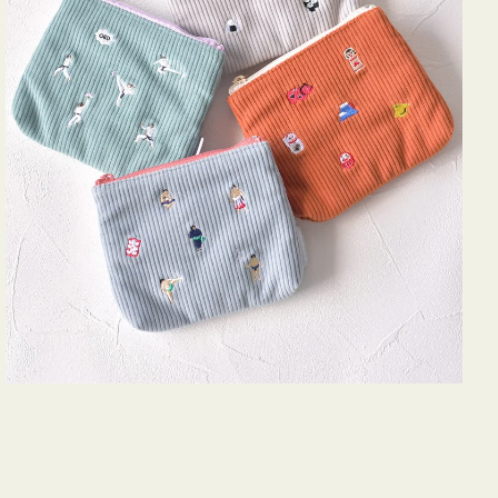
ズ
ア
イ
コ
ン
テ
ィ
ッ
シ
ュ
ケ
ー
ス
付
き