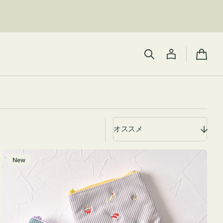
カ
ー
ト
ポ
New
ー
チ
ミ
ニ
ー