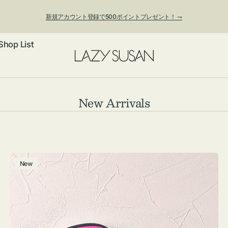
新規アカウント登録で500ポイントプレゼント！ ⇁
Shop List
ックレス
コ
New Arrivals
レ
アス・イヤー
フ
ク
ートバッグ
シ
ング
ョルダーバッ
ッグチャー
チ
New
ョ
ャ
レスレット・
・キーホルダ
ン:
ー
ングル
マートフォン
ム
ローチ
シェット
エア
ポ
ー
ンドバッグ
子・ファン