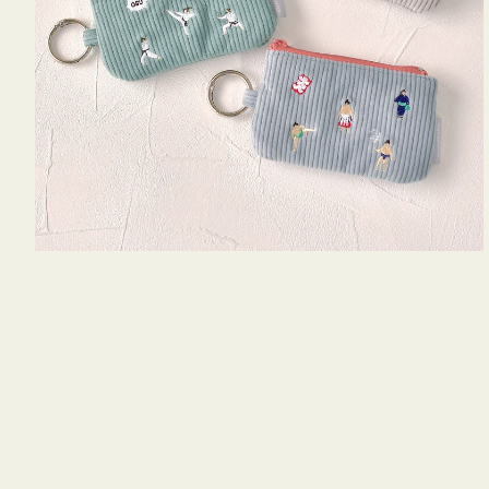
キ
ー
リ
ン
グ
付
き