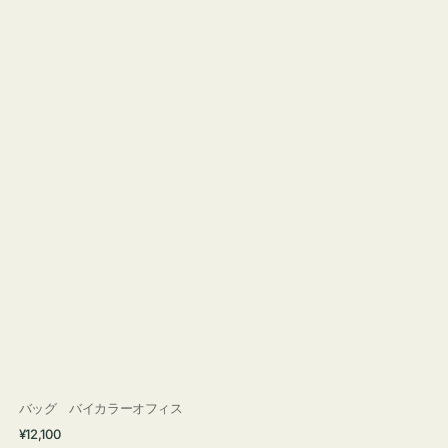
バッグ バイカラーオフィス
通
¥12,100