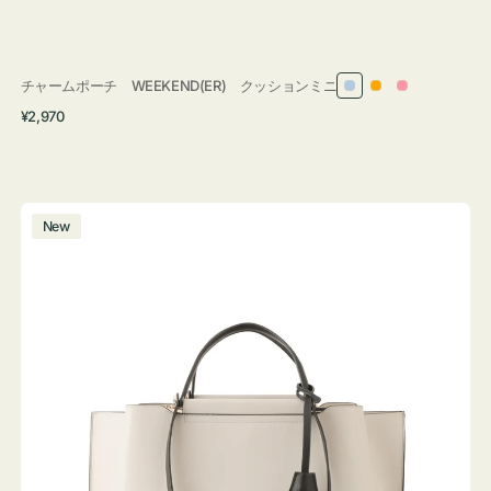
チャームポーチ WEEKEND(ER) クッションミニ
ラ
オ
ピ
通
¥2,970
イ
レ
ン
常
ト
ン
ク
価
ブ
ジ
格
ル
バ
New
ー
ッ
グ
バ
イ
カ
ラ
ー
オ
フ
ィ