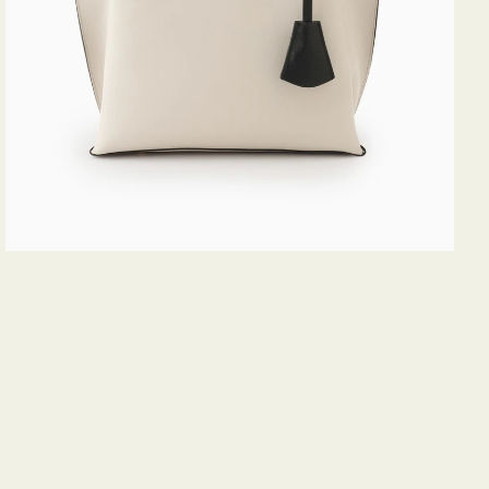
ス
ミ
ニ