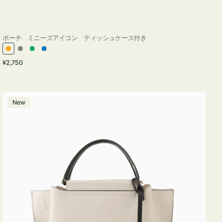
ポーチ ミニーズアイコン ティッシュケース付き
オ
グ
グ
ブ
通
¥2,750
レ
レ
リ
ル
常
ン
ー
ー
ー
価
ジ
ン
格
バ
New
ッ
グ
バ
イ
カ
ラ
ー
オ
フ
ィ