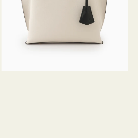
ス
ミ
ニ