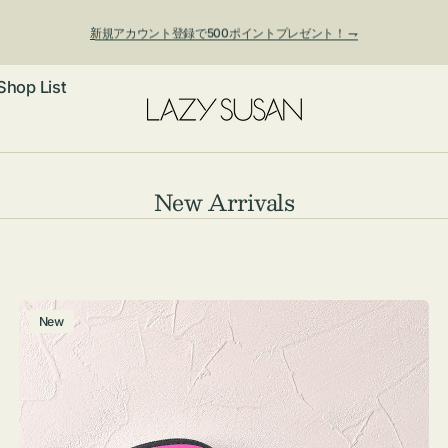
新規アカウント登録で500ポイントプレゼント！ ⇁
Shop List
ックレス
コ
New Arrivals
レ
アス・イヤー
フ
ク
ートバッグ
シ
ング
ョルダーバッ
ッグチャー
チ
New
ョ
ャ
レスレット・
・キーホルダ
ン:
ー
ングル
マートフォン
ム
ローチ
シェット
エア
ポ
ー
ンドバッグ
子・ファン