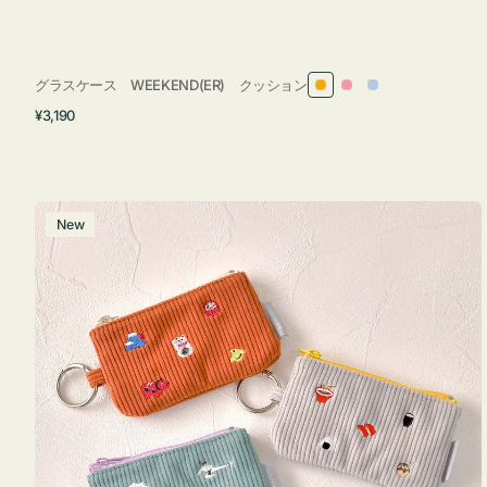
グラスケース WEEKEND(ER) クッション
オ
ピ
ラ
通
¥3,190
レ
ン
イ
常
ン
ク
ト
価
ジ
ブ
格
ル
ポ
New
ー
ー
チ
ミ
ニ
ー
ズ
ア
イ
コ
ン