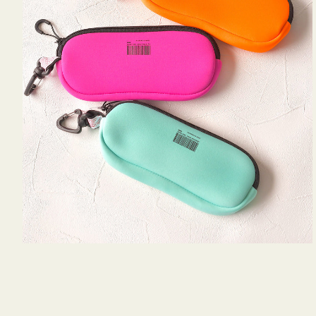
WEEKEND(ER)
チケース他
ク
ボ
ス
ッ
コスメ
ト
シ
リ
ョ
ジュエリーボッ
メ
エ
ン
クス ・ケース
ラ
ブ
インテリア
傘
ハ
ク