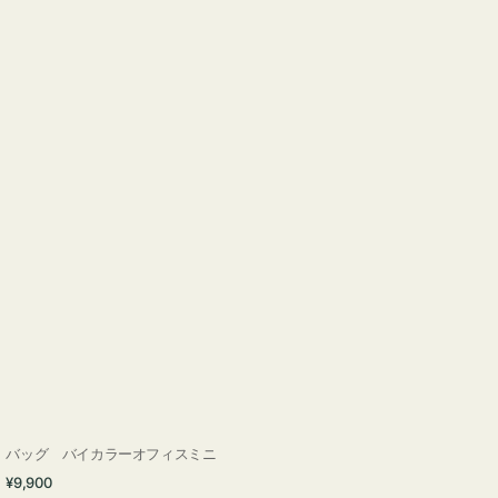
バッグ バイカラーオフィスミニ
通
¥9,900