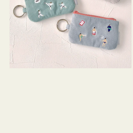
キ
ー
リ
ン
グ
付
き