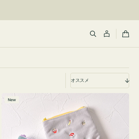
カ
ー
ト
ポ
New
ー
チ
ミ
ニ
ー