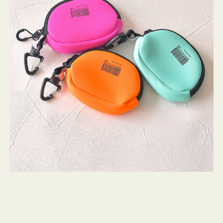
チ
WEEKEND(ER)
ストンバッグ
トール・ハッ
ク
・グローブ
ッ
ュック
シ
ガネ・サング
コバッグ・サ
ョ
ス・ルーペ
バッグ
ン
ミ
ニ
ンカチ・ソッ
ス