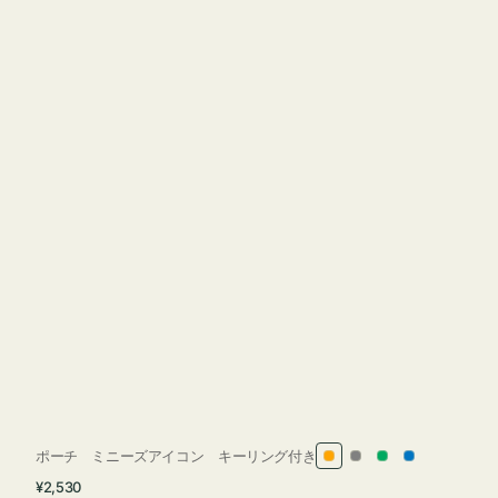
ポーチ ミニーズアイコン キーリング付き
オ
グ
グ
ブ
通
¥2,530
レ
レ
リ
ル