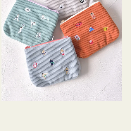
ズ
ア
イ
コ
ン
テ
ィ
ッ
シ
ュ
ケ
ー
ス
付
き