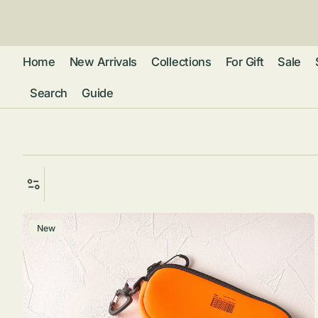
ン
ツ
に
進
Home
New Arrivals
Collections
For Gift
Sale
む
Search
Guide
フレグランス
アクセサリー
ネ
リストウォッチ
ピ
カ
バッグ
ト
リ
ファッション
シ
バ
グ
New
ラ
ブ
グ
ム
ウォレット・革
ス
バ
ー
小物
ス
ケ
ブ
ポ
ウ
ー
ポーチ ・ メガ
ス
ネケース・マル
ハ
扇