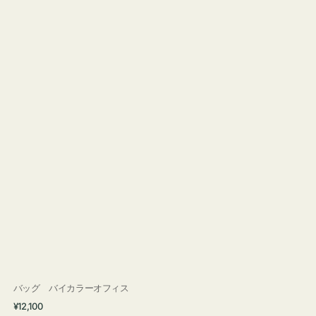
バッグ バイカラーオフィス
通
¥12,100