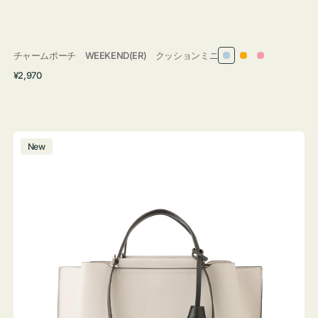
チャームポーチ WEEKEND(ER) クッションミニ
ラ
オ
ピ
通
¥2,970
イ
レ
ン
常
ト
ン
ク
価
ブ
ジ
格
ル
バ
New
ー
ッ
グ
バ
イ
カ
ラ
ー
オ
フ
ィ