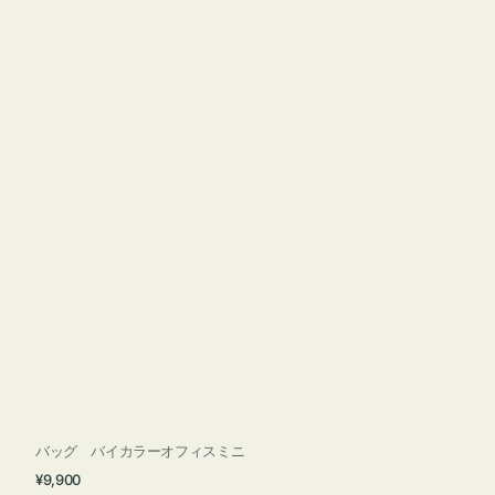
バッグ バイカラーオフィスミニ
通
¥9,900