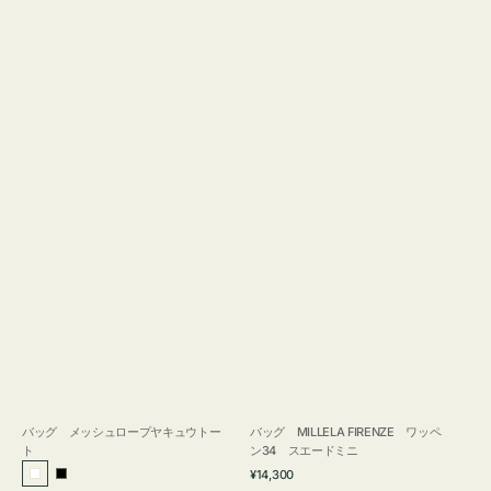
バッグ メッシュロープヤキュウトー
バッグ MILLELA FIRENZE ワッペ
ト
ン34 スエードミニ
通
¥14,300
ホ
ブ