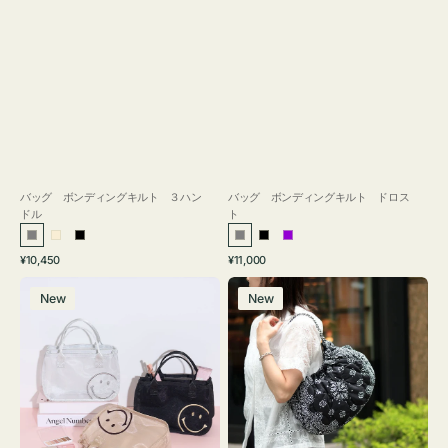
バッグ ボンディングキルト ３ハン
バッグ ボンディングキルト ドロス
ドル
ト
グ
ア
ブ
グ
ブ
パ
通
通
¥10,450
¥11,000
レ
イ
ラ
レ
ラ
ー
常
常
バ
バ
ー
ボ
ッ
ー
ッ
プ
価
価
New
New
ッ
ッ
リ
ク
ク
ル
格
格
グ
グ
ー
イ
カ
ン
カ
バ
ト
ッ
ウ
グ
バ