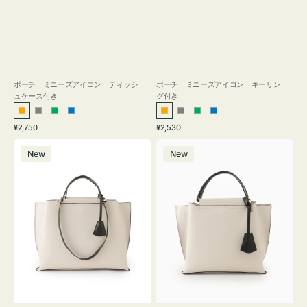
ポーチ ミニーズアイコン ティッシ
ポーチ ミニーズアイコン キーリン
ュケース付き
グ付き
オ
グ
グ
ブ
オ
グ
グ
ブ
通
通
¥2,750
¥2,530
レ
レ
リ
ル
レ
レ
リ
ル
常
常
バ
バ
ン
ー
ー
ー
ン
ー
ー
ー
価
価
New
New
ッ
ッ
ジ
ン
ジ
ン
格
格
グ
グ
バ
バ
イ
イ
カ
カ
ラ
ラ
ー
ー
オ
オ
フ
フ
ィ
ィ