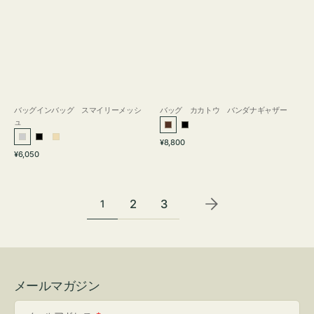
バッグインバッグ スマイリーメッシ
バッグ カカトウ バンダナギャザー
ュ
ブ
ブ
通
シ
ブ
ベ
¥8,800
ラ
ラ
通
常
¥6,050
ル
ラ
ー
ウ
ッ
常
価
バ
ッ
ジ
ン
ク
価
格
ー
ク
ュ
格
2
3
1
メールマガジン