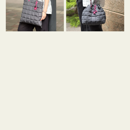
ィ
ィ
ン
ン
グ
グ
キ
キ
ル
ル
ト
ト
３
ド
ハ
ロ
ン
ス
ド
ト
ル