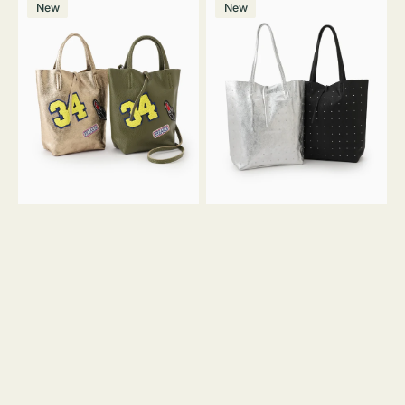
価
New
New
ッ
ッ
ン
ク
格
グ
グ
MILLELA
MILLELA
FIRENZE
FIRENZE
ワ
ス
ッ
タ
ペ
ッ
ン
ズ
34
ト
ミ
ー
ニ
ト
ト
ー
ト