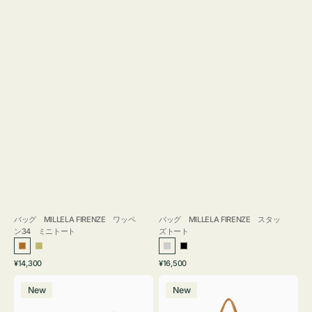
バッグ MILLELA FIRENZE ワッペ
バッグ MILLELA FIRENZE スタッ
ン34 ミニトート
ズトート
ブ
カ
シ
ブ
通
通
¥14,300
¥16,500
ロ
ー
ル
ラ
常
常
バ
バ
ン
キ
バ
ッ
価
価
New
New
ッ
ッ
ズ
ー
ク
格
格