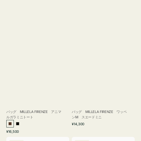
バッグ MILLELA FIRENZE アニマ
バッグ MILLELA FIRENZE ワッペ
ルガラミニトート
ンM スエードミニ
通
¥14,300
ブ
ブ
常
通
¥16,500
ラ
ラ
価
常
バ
バ
格
ウ
ッ