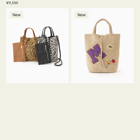
常
通
¥11,550
ワ
ラ
価
常
バ
バ
格
イ
ッ
価
New
New
ッ
ッ
ト
ク
格
グ
グ
MILLELA
MILLELA
FIRENZE
FIRENZE
ア
ワ
ニ
ッ
マ
ペ
ル
ン
ガ
M
ラ
ス
ミ
エ
ニ
ー
ト
ド
ー
ミ
ト
ニ