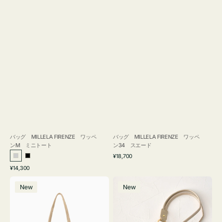
バッグ MILLELA FIRENZE ワッペ
バッグ MILLELA FIRENZE ワッペ
ンM ミニトート
ン34 スエード
通
¥18,700
シ
ブ
常
通
¥14,300
ル
ラ
価
常
バ
メ
格
バ
ッ
価
New
New
ッ
ガ
ー
ク
格
グ
ネ
MILLELA
ケ