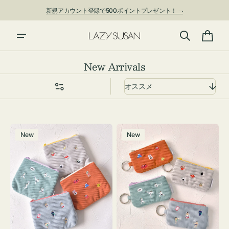
ン
新規アカウント登録で500ポイントプレゼント！ ⇁
ツ
に
進
カ
む
ー
コ
New Arrivals
ト
レ
ク
シ
ョ
ポ
ポ
ン:
New
New
ー
ー
チ
チ
ミ
ミ
ニ
ニ
ー
ー
ズ
ズ
ア
ア
イ
イ