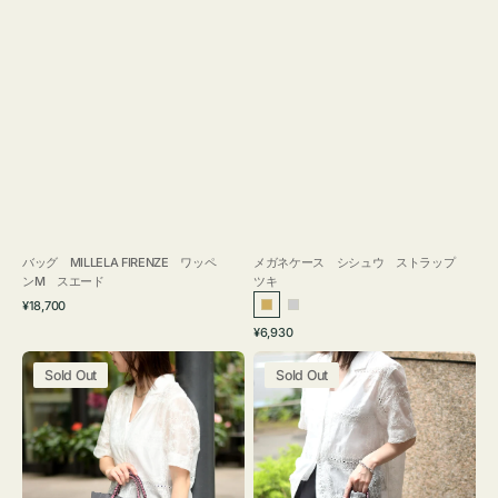
バッグ MILLELA FIRENZE ワッペ
メガネケース シシュウ ストラップ
ンM スエード
ツキ
通
¥18,700
ゴ
シ
常
通
¥6,930
ー
ル
価
常
バ
バ
格
ル
バ
価
Sold Out
Sold Out
ッ
ッ
ド
ー
格
グ
グ
ボ
ボ
ン
ン
デ
デ