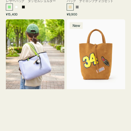
レザーバッグ タッセルショルダー
バッグ ナイロンフナ２コセット
ラ
ホ
ブ
ベ
グ
通
通
¥15,400
¥9,900
イ
ワ
ラ
ー
レ
常
常
バ
バ
ト
イ
ッ
ジ
ー
価
価
New
ッ
ッ
グ
ト
ク
ュ
格
格
グ
グ
リ
メ
MILLELA
ー
ッ
FIRENZE
ン
シ
ワ
ュ
ッ
ロ
ペ
ー
ン
プ
34
ヤ
ス
キ
エ
ュ
ー
ウ
ド
ト
ミ
ー
ニ
ト