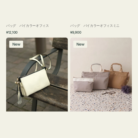
バッグ バイカラーオフィス
バッグ バイカラーオフィスミニ
通
通
¥12,100
¥9,900
常
常
レ
バ
価
価
New
New
ザ
ッ
格
格
ー
グ
バ
ナ
ッ
イ
グ
ロ
タ
ン
ッ
フ
セ
ナ
ル
２
シ
コ
ョ
セ
ル
ッ
ダ
ト
ー