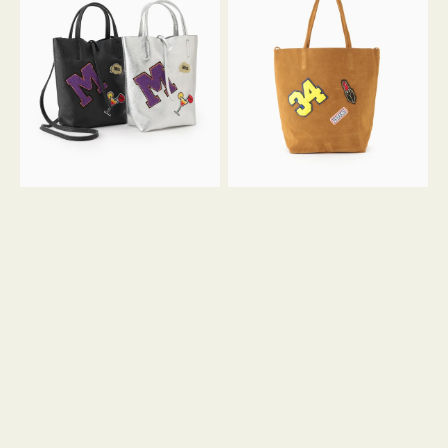
グ
グ
MILLELA
MILLELA
FIRENZE
FIRENZE
ワ
ワ
ッ
ッ
ペ
ペ
ン
ン
M
34
ミ
ス
ニ
エ
ト
ー
ー
ド
ト