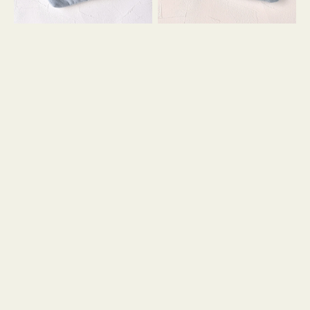
コ
コ
ン
ン
テ
キ
ィ
ー
ッ
リ
シ
ン
ュ
グ
ケ
付
ー
き
ス
付
き