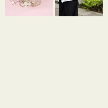
ス
ン
マ
ダ
イ
ナ
リ
ギ
ー
ャ
メ
ザ
ッ
ー
シ
ュ