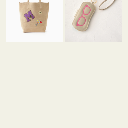
FIRENZE
ー
ワ
ス
ッ
シ
ペ
シ
ン
ュ
M
ウ
ス
ス
エ
ト
ー
ラ
ド
ッ
プ
ツ
キ