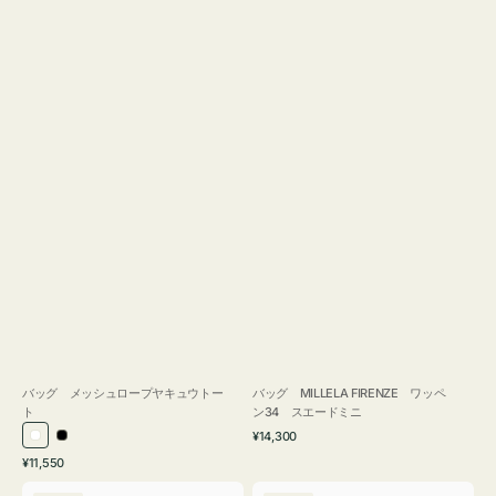
バッグ メッシュロープヤキュウトー
バッグ MILLELA FIRENZE ワッペ
ト
ン34 スエードミニ
通
¥14,300
ホ
ブ
常
通
¥11,550
ワ
ラ
価
常
バ
バ
格
イ
ッ