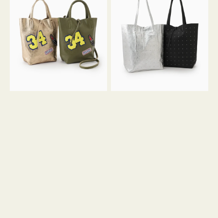
グ
グ
MILLELA
MILLELA
FIRENZE
FIRENZE
ワ
ス
ッ
タ
ペ
ッ
ン
ズ
34
ト
ミ
ー
ニ
ト
ト
ー
ト