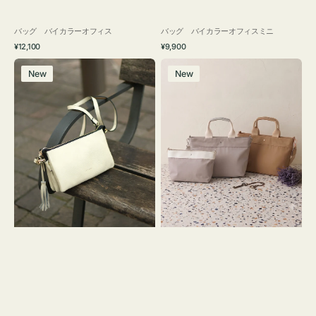
バッグ バイカラーオフィス
バッグ バイカラーオフィスミニ
通
通
¥12,100
¥9,900
常
常
レ
バ
価
価
New
New
ザ
ッ
格
格
ー
グ
バ
ナ
ッ
イ
グ
ロ
タ
ン
ッ
フ
セ
ナ
ル
２
シ
コ
ョ
セ
ル
ッ
ダ
ト
ー