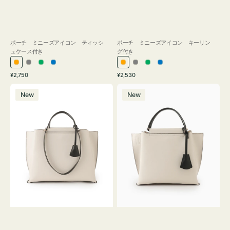
ポーチ ミニーズアイコン ティッシ
ポーチ ミニーズアイコン キーリン
ュケース付き
グ付き
オ
グ
グ
ブ
オ
グ
グ
ブ
通
通
¥2,750
¥2,530
レ
レ
リ
ル
レ
レ
リ
ル
常
常
バ
バ
ン
ー
ー
ー
ン
ー
ー
ー
価
価
New
New
ッ
ッ
ジ
ン
ジ
ン
格
格
グ
グ
バ
バ
イ
イ
カ
カ
ラ
ラ
ー
ー
オ
オ
フ
フ
ィ
ィ
ス
ス
ミ