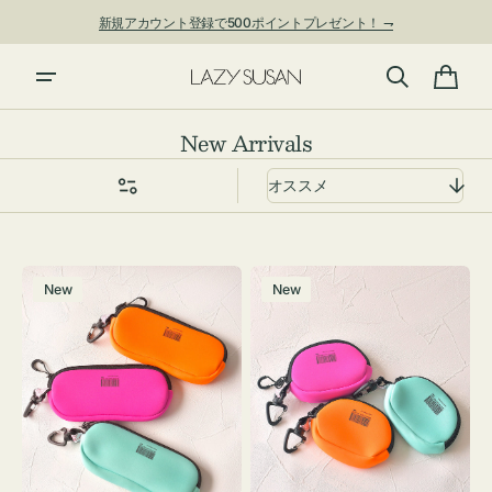
ン
新規アカウント登録で500ポイントプレゼント！ ⇁
ツ
に
進
カ
む
ー
コ
New Arrivals
ト
レ
ク
シ
ョ
グ
チ
ン:
New
New
ラ
ャ
ス
ー
ケ
ム
ー
ポ
ス
ー
WEEKEND(ER)
チ
ク
WEEKEND(ER)
ッ
ク