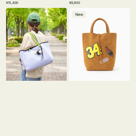
通
通
¥15,400
¥9,900
イ
ワ
ラ
ー
レ
常
常
バ
バ
ト
イ
ッ
ジ
ー
価
価
New
ッ
ッ
グ
ト
ク
ュ
格
格
グ
グ
リ
メ
MILLELA
ー
ッ
FIRENZE
ン
シ
ワ
ュ
ッ
ロ
ペ
ー
ン
プ
34
ヤ
ス
キ
エ
ュ
ー
ウ
ド
ト
ミ
ー
ニ
ト