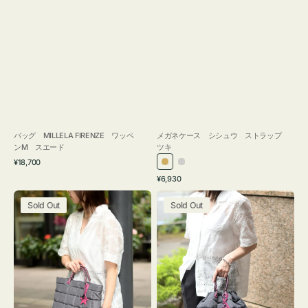
バッグ MILLELA FIRENZE ワッペ
メガネケース シシュウ ストラップ
ンM スエード
ツキ
通
¥18,700
ゴ
シ
常
通
¥6,930
ー
ル
価
常
バ
バ
格
ル
バ
価
Sold Out
Sold Out
ッ
ッ
ド
ー
格
グ
グ
ボ
ボ
ン
ン
デ
デ
ィ
ィ
ン
ン