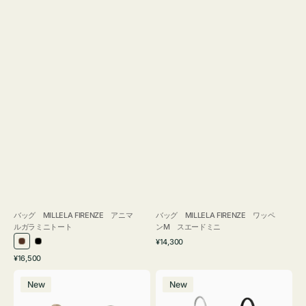
バッグ MILLELA FIRENZE アニマ
バッグ MILLELA FIRENZE ワッペ
ルガラミニトート
ンM スエードミニ
通
¥14,300
ブ
ブ
常
通
¥16,500
ラ
ラ
価
常
バ
バ
格
ウ
ッ
価
New
New
ッ
ッ
ン
ク
格