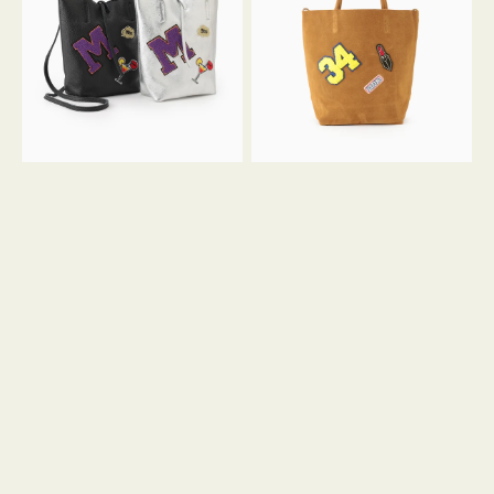
FIRENZE
FIRENZE
ワ
ワ
ッ
ッ
ペ
ペ
ン
ン
M
34
ミ
ス
ニ
エ
ト
ー
ー
ド
ト