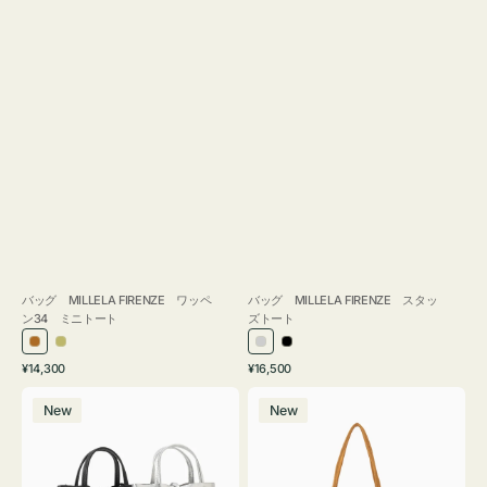
バッグ MILLELA FIRENZE ワッペ
バッグ MILLELA FIRENZE スタッ
ン34 ミニトート
ズトート
ブ
カ
シ
ブ
通
通
¥14,300
¥16,500
ロ
ー
ル
ラ
常
常
バ
バ
ン
キ
バ
ッ
価
価
New
New
ッ
ッ
ズ
ー
ク
格
格
グ
グ
MILLELA
MILLELA