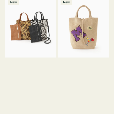
価
New
New
ッ
ッ
ト
ク
格
グ
グ
MILLELA
MILLELA
FIRENZE
FIRENZE
ア
ワ
ニ
ッ
マ
ペ
ル
ン
ガ
M
ラ
ス
ミ
エ
ニ
ー
ト
ド
ー
ミ
ト
ニ