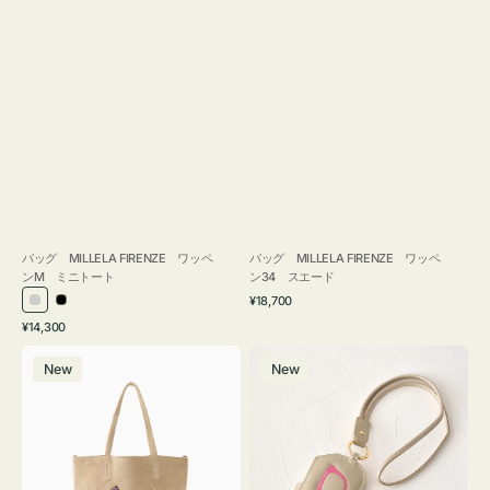
バッグ MILLELA FIRENZE ワッペ
バッグ MILLELA FIRENZE ワッペ
ンM ミニトート
ン34 スエード
通
¥18,700
シ
ブ
常
通
¥14,300
ル
ラ
価
常
バ
メ
格
バ
ッ
価
New
New
ッ
ガ
ー
ク
格
グ
ネ
MILLELA
ケ
FIRENZE
ー
ワ
ス