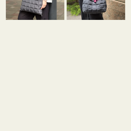
グ
グ
キ
キ
ル
ル
ト
ト
３
ド
ハ
ロ
ン
ス
ド
ト
ル