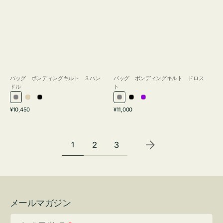
バッグ ボンディングキルト ３ハン
バッグ ボンディングキルト ドロス
ドル
ト
グ
ア
ブ
グ
ブ
パ
通
通
¥10,450
¥11,000
レ
イ
ラ
レ
ラ
ー
常
常
ー
ボ
ッ
ー
ッ
プ
価
価
リ
ク
ク
ル
格
格
2
3
1
ー
メールマガジン