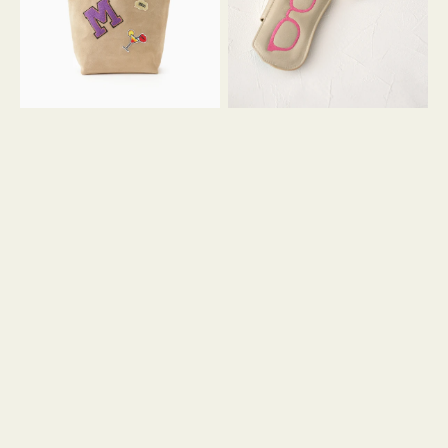
ッ
シ
ペ
シ
ン
ュ
M
ウ
ス
ス
エ
ト
ー
ラ
ド
ッ
プ
ツ
キ