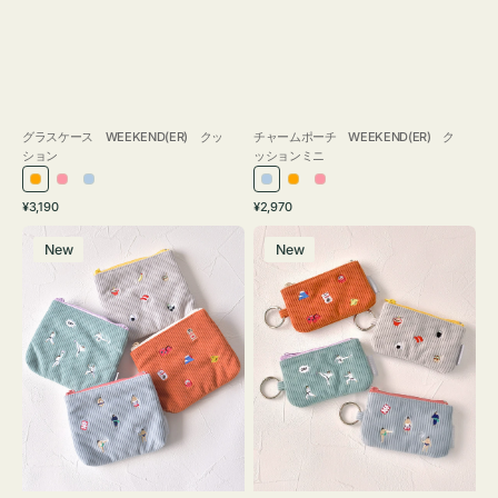
グラスケース WEEKEND(ER) クッ
チャームポーチ WEEKEND(ER) ク
ション
ッションミニ
オ
ピ
ラ
ラ
オ
ピ
通
通
¥3,190
¥2,970
レ
ン
イ
イ
レ
ン
常
常
ポ
ポ
ン
ク
ト
ト
ン
ク
価
価
New
New
ー
ー
ジ
ブ
ブ
ジ
格
格
チ
チ
ル
ル
ミ
ミ
ー
ー
ニ
ニ
ー
ー
ズ
ズ
ア
ア
イ
イ
コ
コ
ン
ン