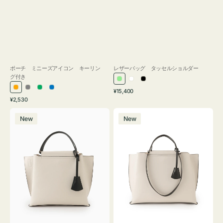
ポーチ ミニーズアイコン キーリン
レザーバッグ タッセルショルダー
グ付き
ラ
ホ
ブ
通
オ
グ
グ
ブ
¥15,400
イ
ワ
ラ
通
常
¥2,530
レ
レ
リ
ル
ト
イ
ッ
常
価
バ
バ
ン
ー
ー
ー
グ
ト
ク
価
格
New
New
ッ
ッ
ジ
ン
格
リ
グ
グ
ー
バ
バ
ン
イ
イ
カ
カ
ラ
ラ
ー
ー
オ
オ
フ
フ
ィ
ィ