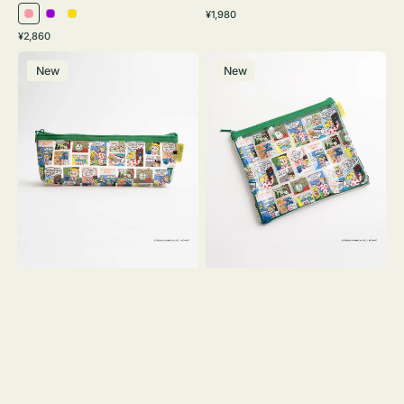
通
¥1,980
ピ
パ
イ
常
通
¥2,860
ン
ー
エ
価
常
ポ
ポ
格
ク
プ
ロ
価
New
New
ー
ー
ル
ー
格
チ
チ
ヨ
フ
コ
ラ
OSAMU
ッ
GOODS
ト
COMIC
OSAMU
GOODS
COMIC