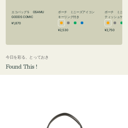
グ
ュ
付
ケ
エコバッグＳ OSAMU
ポーチ ミニーズアイコン
ポーチ ミニー
き
ー
GOODS COMIC
キーリング付き
ティッシュケー
通
ス
¥1,870
オ
グ
グ
ブ
オ
グ
グ
常
付
通
通
¥2,530
¥2,750
レ
レ
リ
ル
レ
レ
リ
価
常
常
き
格
ン
ー
ー
ー
ン
ー
ー
価
価
ジ
ン
ジ
ン
格
格
今日を彩る、とっておき
Found This !