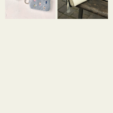
イ
セ
コ
ル
ン
シ
キ
ョ
ー
ル
リ
ダ
ン
ー
グ
付
き