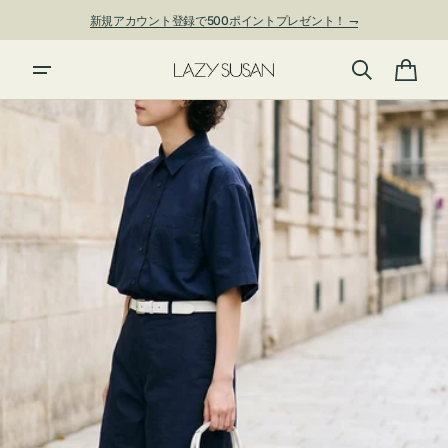
ン
新規アカウント登録で500ポイントプレゼント！ ⇁
ツ
に
進
カ
む
ー
ト