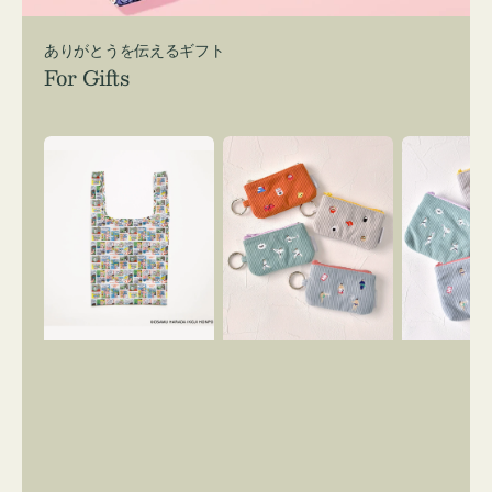
ありがとうを伝えるギフト
For Gifts
エ
ポ
ポ
コ
ー
ー
バ
チ
チ
ッ
ミ
ミ
グ
ニ
ニ
Ｓ
ー
ー
OSAMU
ズ
ズ
GOODS
ア
ア
COMIC
イ
イ
コ
コ
ン
ン
キ
テ
ー
ィ
リ
ッ
ン
シ