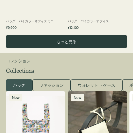
バッグ バイカラーオフィスミニ
バッグ バイカラーオフィス
通
通
¥9,900
¥12,100
常
常
価
価
もっと見る
格
格
コレクション
Collections
バッグ
ファッション
ウォレット ・ケース
ポ
エ
レ
New
New
コ
ザ
バ
ー
ッ
バ
グ
ッ
Ｓ
グ