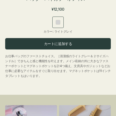
通
¥12,100
常
価
ラ
格
イ
カラー:
ライトグレイ
ト
グ
カートに追加する
レ
イ
お仕事バッグのファーストチョイス。［清潔感のライトグレー＆２サイズハ
ンドル］できちんと感と機能性を叶えます。メイン収納の外に大きなファス
ナーポケットとマグネットポケットを計4つ備え、文房具やガジェットなどお
仕事に必要なアイテムをすぐに取り出せます。マグネットポケットは11インチ
タブレットもはいります。