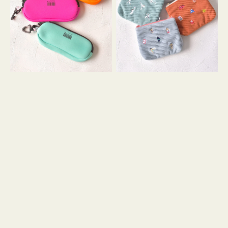
ス
ー
WEEKEND(ER)
ズ
ク
ア
ッ
イ
シ
コ
ョ
ン
ン
テ
ィ
ッ
シ
ュ
ケ
ー
ス
付
き