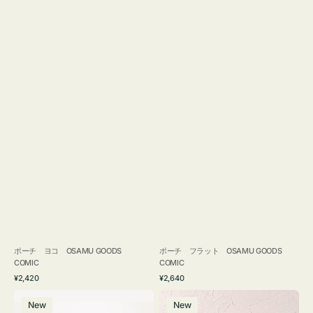
ポーチ ヨコ OSAMU GOODS
ポーチ フラット OSAMU GOODS
COMIC
COMIC
通
通
¥2,420
¥2,640
常
常
エ
チ
価
価
New
New
コ
ャ
格
格