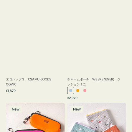
エコバッグＳ OSAMU GOODS
チャームポーチ WEEKEND(ER) ク
COMIC
ッションミニ
通
¥1,870
ラ
オ
ピ
常
通
¥2,970
イ
レ
ン
価
常
グ
ポ
格
ト
ン
ク
価
New
New
ラ
ー
ブ
ジ
格
ス
チ
ル
ケ
ミ
ー
ー
ニ