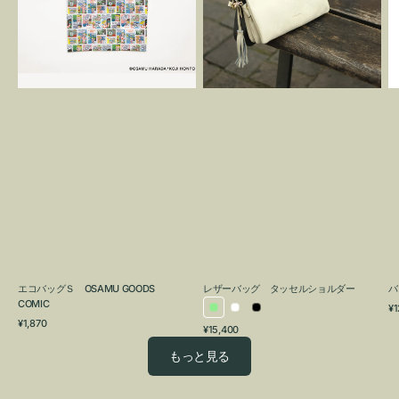
OSAMU
タ
GOODS
ッ
COMIC
セ
ル
シ
ョ
ル
ダ
ー
エコバッグＳ OSAMU GOODS
レザーバッグ タッセルショルダー
バ
COMIC
通
¥1
ラ
ホ
ブ
通
常
¥1,870
通
¥15,400
イ
ワ
ラ
常
価
常
価
格
ト
イ
ッ
もっと見る
価
格
グ
ト
ク
格
リ