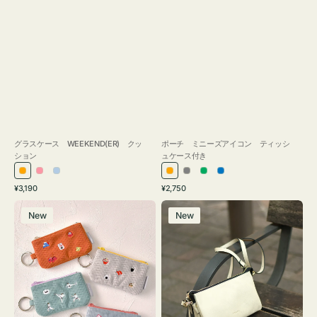
グラスケース WEEKEND(ER) クッ
ポーチ ミニーズアイコン ティッシ
ション
ュケース付き
オ
ピ
ラ
オ
グ
グ
ブ
通
通
¥3,190
¥2,750
レ
ン
イ
レ
レ
リ
ル
常
常
ポ
レ
ン
ク
ト
ン
ー
ー
ー
価
価
New
New
ー
ザ
ジ
ブ
ジ
ン
格
格
チ
ー
ル
ミ
バ
ー
ニ
ッ
ー
グ
ズ
タ
ア
ッ