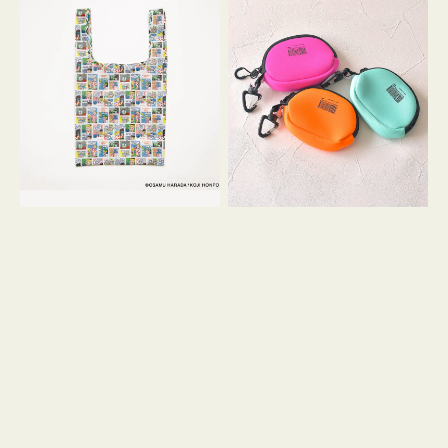
バ
ー
ッ
ム
グ
ポ
Ｓ
ー
OSAMU
チ
GOODS
WEEKEND(ER)
COMIC
ク
ッ
シ
ョ
ン
ミ
ニ