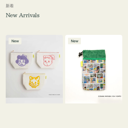
新着
New Arrivals
ポ
ボ
New
New
ー
ト
チ
ル
OSAMU
ケ
GOODS
ー
キ
ス
ャ
OSAMU
ン
GOODS
バ
COMIC
ス
サ
ガ
ラ