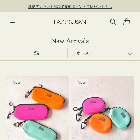
ン
新規アカウント登録で500ポイントプレゼント！ ⇁
ツ
に
進
カ
む
ー
コ
New Arrivals
ト
レ
ク
シ
ョ
グ
チ
ン:
New
New
ラ
ャ
ス
ー
ケ
ム
ー
ポ
ス
ー
WEEKEND(ER)
チ
ク
WEEKEND(ER)
ッ
ク