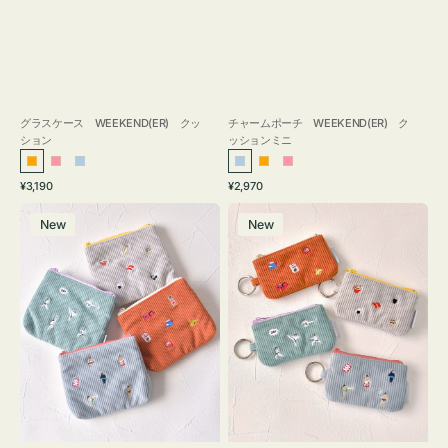
グラスケース WEEKEND(ER) クッ
チャームポーチ WEEKEND(ER) ク
ション
ッションミニ
オ
ピ
ラ
ラ
オ
ピ
通
通
¥3,190
¥2,970
レ
ン
イ
イ
レ
ン
常
常
ポ
ポ
ン
ク
ト
ト
ン
ク
価
価
New
New
ー
ー
ジ
ブ
ブ
ジ
格
格
チ
チ
ル
ル
ミ
ミ
ー
ー
ニ
ニ
ー
ー
ズ
ズ
ア
ア
イ
イ
コ
コ
ン
ン