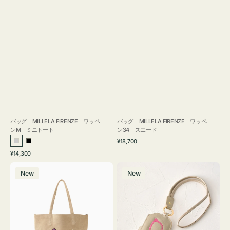
バッグ MILLELA FIRENZE ワッペ
バッグ MILLELA FIRENZE ワッペ
ンM ミニトート
ン34 スエード
通
¥18,700
シ
ブ
常
通
¥14,300
ル
ラ
価
常
バ
メ
格
バ
ッ
価
New
New
ッ
ガ
ー
ク
格
グ
ネ
MILLELA
ケ
FIRENZE
ー
ワ
ス