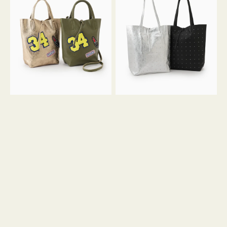
グ
グ
MILLELA
MILLELA
FIRENZE
FIRENZE
ワ
ス
ッ
タ
ペ
ッ
ン
ズ
34
ト
ミ
ー
ニ
ト
ト
ー
ト