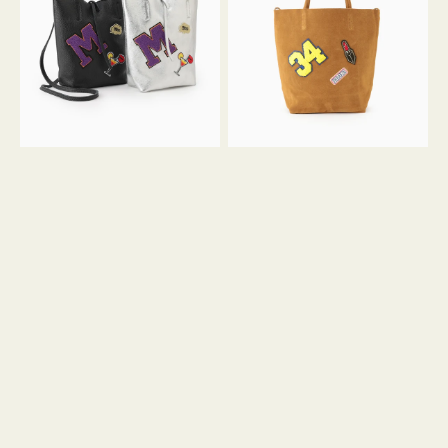
FIRENZE
FIRENZE
ワ
ワ
ッ
ッ
ペ
ペ
ン
ン
M
34
ミ
ス
ニ
エ
ト
ー
ー
ド
ト