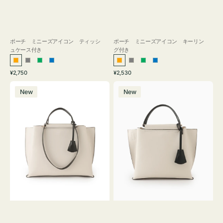
ポーチ ミニーズアイコン ティッシ
ポーチ ミニーズアイコン キーリン
ュケース付き
グ付き
オ
グ
グ
ブ
オ
グ
グ
ブ
通
通
¥2,750
¥2,530
レ
レ
リ
ル
レ
レ
リ
ル
常
常
バ
バ
ン
ー
ー
ー
ン
ー
ー
ー
価
価
New
New
ッ
ッ
ジ
ン
ジ
ン
格
格
グ
グ
バ
バ
イ
イ
カ
カ
ラ
ラ
ー
ー
オ
オ
フ
フ
ィ
ィ
ス
ス
ミ