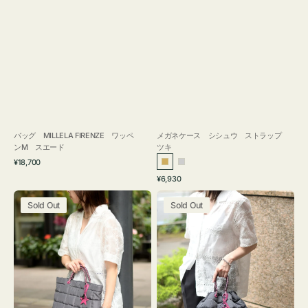
バッグ MILLELA FIRENZE ワッペ
メガネケース シシュウ ストラップ
ンM スエード
ツキ
通
¥18,700
ゴ
シ
常
通
¥6,930
ー
ル
価
常
バ
バ
格
ル
バ
価
Sold Out
Sold Out
ッ
ッ
ド
ー
格
グ
グ
ボ
ボ
ン
ン
デ
デ
ィ
ィ
ン
ン