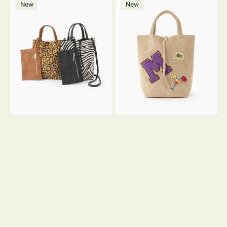
価
New
New
ッ
ッ
ト
ク
格
グ
グ
MILLELA
MILLELA
FIRENZE
FIRENZE
ア
ワ
ニ
ッ
マ
ペ
ル
ン
ガ
M
ラ
ス
ミ
エ
ニ
ー
ト
ド
ー
ミ
ト
ニ