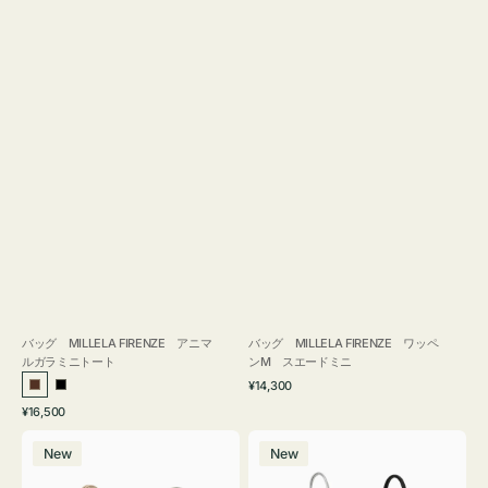
バッグ MILLELA FIRENZE アニマ
バッグ MILLELA FIRENZE ワッペ
ルガラミニトート
ンM スエードミニ
通
¥14,300
ブ
ブ
常
通
¥16,500
ラ
ラ
価
常
バ
バ
格
ウ
ッ
価
New
New
ッ
ッ
ン
ク
格