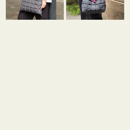
グ
グ
キ
キ
ル
ル
ト
ト
３
ド
ハ
ロ
ン
ス
ド
ト
ル