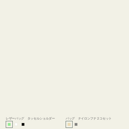
レザーバッグ タッセルショルダー
バッグ ナイロンフナ２コセット
ラ
ホ
ブ
ベ
グ