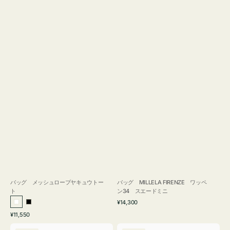
バッグ メッシュロープヤキュウトー
バッグ MILLELA FIRENZE ワッペ
ト
ン34 スエードミニ
通
¥14,300
ホ
ブ
常
通
¥11,550
ワ
ラ
価
常
バ
バ
格
イ
ッ