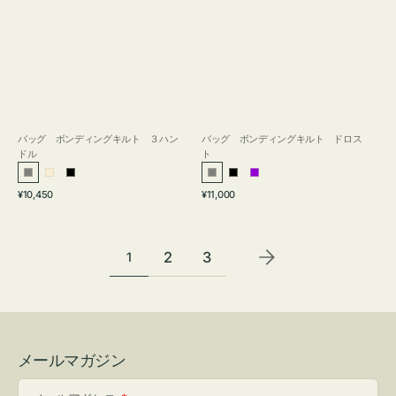
バッグ ボンディングキルト ３ハン
バッグ ボンディングキルト ドロス
ドル
ト
グ
ア
ブ
グ
ブ
パ
通
通
¥10,450
¥11,000
レ
イ
ラ
レ
ラ
ー
常
常
ー
ボ
ッ
ー
ッ
プ
価
価
リ
ク
ク
ル
格
格
2
3
1
ー
メールマガジン