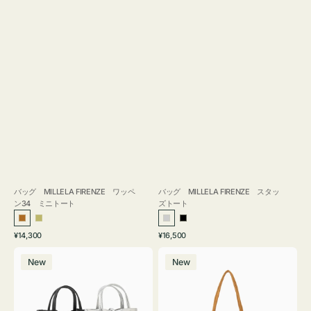
バッグ MILLELA FIRENZE ワッペ
バッグ MILLELA FIRENZE スタッ
ン34 ミニトート
ズトート
ブ
カ
シ
ブ
通
通
¥14,300
¥16,500
ロ
ー
ル
ラ
常
常
バ
バ
ン
キ
バ
ッ
価
価
New
New
ッ
ッ
ズ
ー
ク
格
格
グ
グ
MILLELA
MILLELA