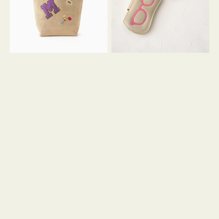
ッ
シ
ペ
シ
ン
ュ
M
ウ
ス
ス
エ
ト
ー
ラ
ド
ッ
プ
ツ
キ