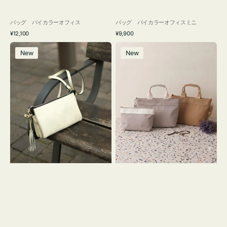
バッグ バイカラーオフィス
バッグ バイカラーオフィスミニ
通
通
¥12,100
¥9,900
常
常
レ
バ
価
価
New
New
ザ
ッ
格
格
ー
グ
バ
ナ
ッ
イ
グ
ロ
タ
ン
ッ
フ
セ
ナ
ル
２
シ
コ
ョ
セ
ル
ッ
ダ
ト
ー