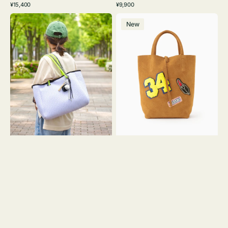
通
通
¥15,400
¥9,900
イ
ワ
ラ
ー
レ
常
常
バ
バ
ト
イ
ッ
ジ
ー
価
価
New
ッ
ッ
グ
ト
ク
ュ
格
格
グ
グ
リ
メ
MILLELA
ー
ッ
FIRENZE
ン
シ
ワ
ュ
ッ
ロ
ペ
ー
ン
プ
34
ヤ
ス
キ
エ
ュ
ー
ウ
ド
ト
ミ
ー
ニ
ト