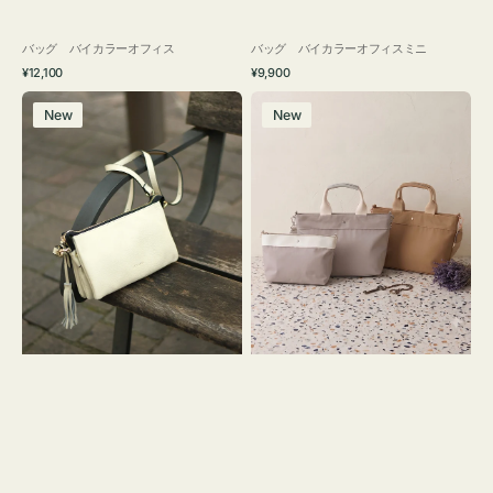
バッグ バイカラーオフィス
バッグ バイカラーオフィスミニ
通
通
¥12,100
¥9,900
常
常
レ
バ
価
価
New
New
ザ
ッ
格
格
ー
グ
バ
ナ
ッ
イ
グ
ロ
タ
ン
ッ
フ
セ
ナ
ル
２
シ
コ
ョ
セ
ル
ッ
ダ
ト
ー