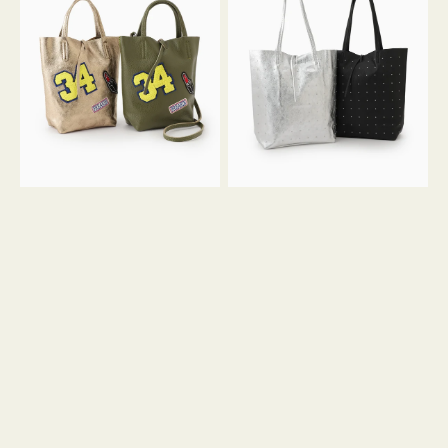
グ
グ
MILLELA
MILLELA
FIRENZE
FIRENZE
ワ
ス
ッ
タ
ペ
ッ
ン
ズ
34
ト
ミ
ー
ニ
ト
ト
ー
ト