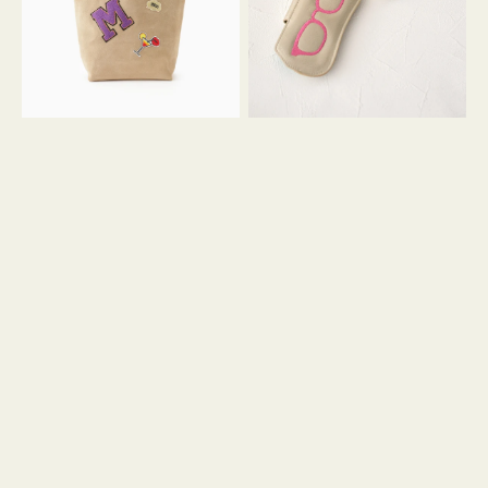
ッ
シ
ペ
シ
ン
ュ
M
ウ
ス
ス
エ
ト
ー
ラ
ド
ッ
プ
ツ
キ