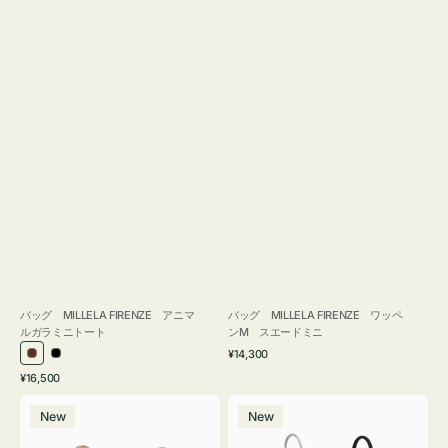
バッグ MILLELA FIRENZE アニマ
バッグ MILLELA FIRENZE ワッペ
ルガラミニトート
ンM スエードミニ
通
¥14,300
ブ
ブ
常
通
¥16,500
ラ
ラ
価
常
バ
バ
格
ウ
ッ
価
New
New
ッ
ッ
ン
ク
格