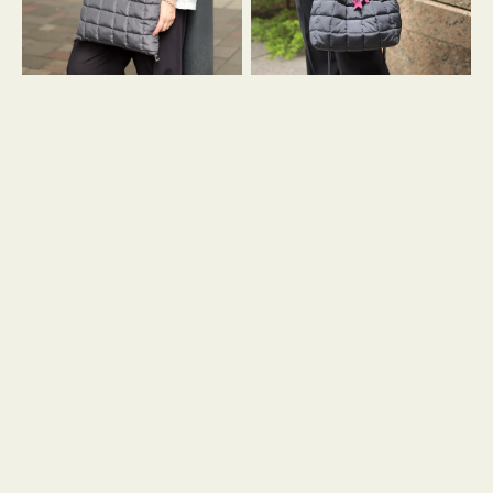
グ
グ
キ
キ
ル
ル
ト
ト
３
ド
ハ
ロ
ン
ス
ド
ト
ル