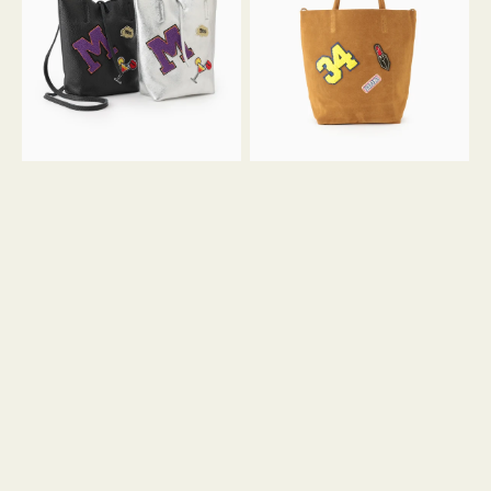
FIRENZE
FIRENZE
ワ
ワ
ッ
ッ
ペ
ペ
ン
ン
M
34
ミ
ス
ニ
エ
ト
ー
ー
ド
ト