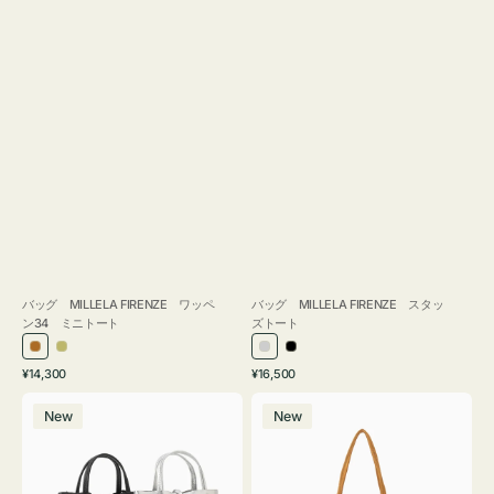
バッグ MILLELA FIRENZE ワッペ
バッグ MILLELA FIRENZE スタッ
ン34 ミニトート
ズトート
ブ
カ
シ
ブ
通
通
¥14,300
¥16,500
ロ
ー
ル
ラ
常
常
バ
バ
ン
キ
バ
ッ
価
価
New
New
ッ
ッ
ズ
ー
ク
格
格
グ
グ
MILLELA
MILLELA