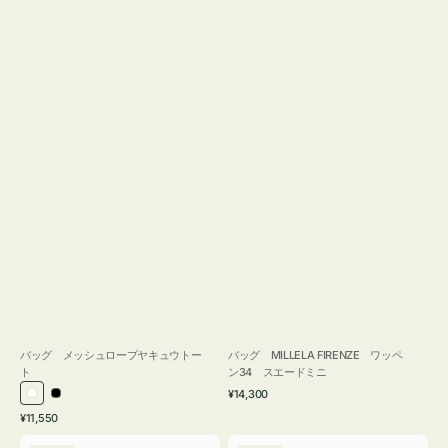
バッグ メッシュロープヤキュウトー
バッグ MILLELA FIRENZE ワッペ
ト
ン34 スエードミニ
通
¥14,300
ホ
ブ
常
通
¥11,550
ワ
ラ
価
常
バ
バ
格
イ
ッ