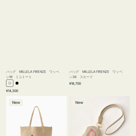
バッグ MILLELA FIRENZE ワッペ
バッグ MILLELA FIRENZE ワッペ
ンM ミニトート
ン34 スエード
通
¥18,700
シ
ブ
常
通
¥14,300
ル
ラ
価
常
バ
メ
格
バ
ッ
価
New
New
ッ
ガ
ー
ク
格
グ
ネ
MILLELA
ケ
FIRENZE
ー
ワ
ス