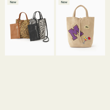
価
New
New
ッ
ッ
ト
ク
格
グ
グ
MILLELA
MILLELA
FIRENZE
FIRENZE
ア
ワ
ニ
ッ
マ
ペ
ル
ン
ガ
M
ラ
ス
ミ
エ
ニ
ー
ト
ド
ー
ミ
ト
ニ