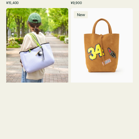
通
通
¥15,400
¥9,900
イ
ワ
ラ
ー
レ
常
常
バ
バ
ト
イ
ッ
ジ
ー
価
価
New
ッ
ッ
グ
ト
ク
ュ
格
格
グ
グ
リ
メ
MILLELA
ー
ッ
FIRENZE
ン
シ
ワ
ュ
ッ
ロ
ペ
ー
ン
プ
34
ヤ
ス
キ
エ
ュ
ー
ウ
ド
ト
ミ
ー
ニ
ト