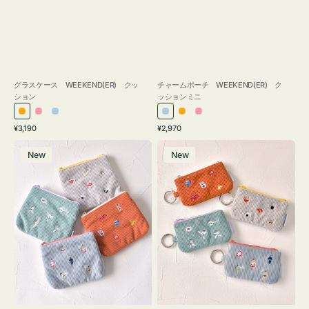
グラスケース WEEKEND(ER) クッ
チャームポーチ WEEKEND(ER) ク
ション
ッションミニ
オ
ピ
ラ
ラ
オ
ピ
通
通
¥3,190
¥2,970
レ
ン
イ
イ
レ
ン
常
常
ポ
ポ
ン
ク
ト
ト
ン
ク
価
価
New
New
ー
ー
ジ
ブ
ブ
ジ
格
格
チ
チ
ル
ル
ミ
ミ
ー
ー
ニ
ニ
ー
ー
ズ
ズ
ア
ア
イ
イ
コ
コ
ン
ン