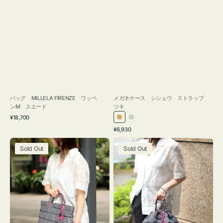
バッグ MILLELA FIRENZE ワッペ
メガネケース シシュウ ストラップ
ンM スエード
ツキ
通
¥18,700
ゴ
シ
常
通
¥6,930
ー
ル
価
常
バ
バ
格
ル
バ
価
Sold Out
Sold Out
ッ
ッ
ド
ー
格
グ
グ
ボ
ボ
ン
ン
デ
デ
ィ
ィ
ン
ン