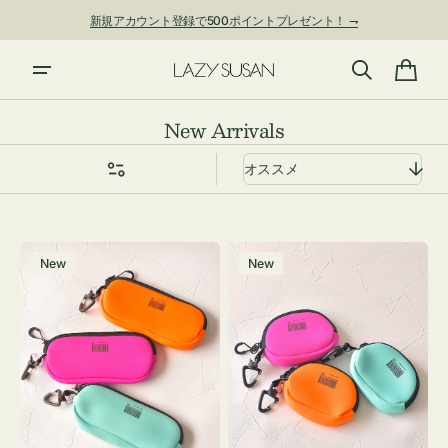
ン
新規アカウント登録で500ポイントプレゼント！ ⇁
ツ
に
進
カ
む
ー
コ
New Arrivals
ト
レ
ク
シ
ョ
グ
チ
ン:
New
New
ラ
ャ
ス
ー
ケ
ム
ー
ポ
ス
ー
WEEKEND(ER)
チ
ク
WEEKEND(ER)
ッ
ク