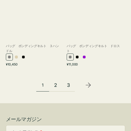
バッグ ボンディングキルト ３ハン
バッグ ボンディングキルト ドロス
ドル
ト
グ
ア
ブ
グ
ブ
パ
通
通
¥10,450
¥11,000
レ
イ
ラ
レ
ラ
ー
常
常
ー
ボ
ッ
ー
ッ
プ
価
価
リ
ク
ク
ル
格
格
2
3
1
ー
メールマガジン