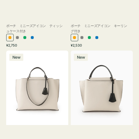
ポーチ ミニーズアイコン ティッシ
ポーチ ミニーズアイコン キーリン
ュケース付き
グ付き
オ
グ
グ
ブ
オ
グ
グ
ブ
通
通
¥2,750
¥2,530
レ
レ
リ
ル
レ
レ
リ
ル
常
常
バ
バ
ン
ー
ー
ー
ン
ー
ー
ー
価
価
New
New
ッ
ッ
ジ
ン
ジ
ン
格
格
グ
グ
バ
バ
イ
イ
カ
カ
ラ
ラ
ー
ー
オ
オ
フ
フ
ィ
ィ
ス
ス
ミ