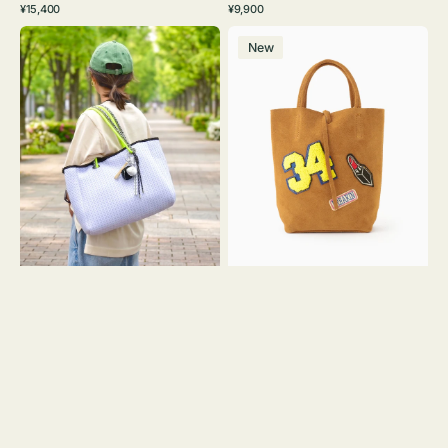
通
通
¥15,400
¥9,900
イ
ワ
ラ
ー
レ
常
常
バ
バ
ト
イ
ッ
ジ
ー
価
価
New
ッ
ッ
グ
ト
ク
ュ
格
格
グ
グ
リ
メ
MILLELA
ー
ッ
FIRENZE
ン
シ
ワ
ュ
ッ
ロ
ペ
ー
ン
プ
34
ヤ
ス
キ
エ
ュ
ー
ウ
ド
ト
ミ
ー
ニ
ト