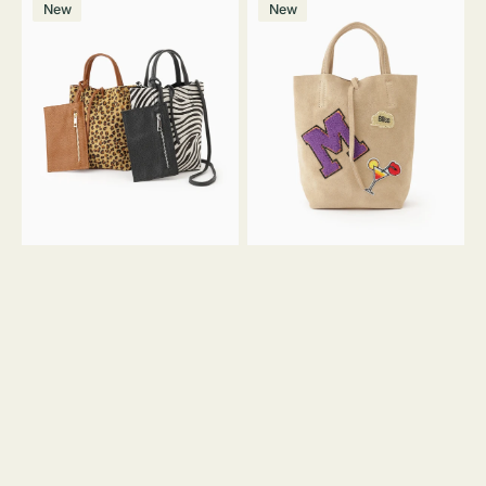
価
New
New
ッ
ッ
ト
ク
格
グ
グ
MILLELA
MILLELA
FIRENZE
FIRENZE
ア
ワ
ニ
ッ
マ
ペ
ル
ン
ガ
M
ラ
ス
ミ
エ
ニ
ー
ト
ド
ー
ミ
ト
ニ