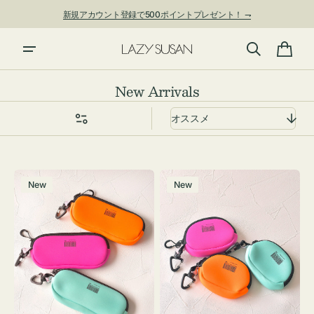
ン
新規アカウント登録で500ポイントプレゼント！ ⇁
ツ
に
進
カ
む
ー
コ
New Arrivals
ト
レ
ク
シ
ョ
グ
チ
ン:
New
New
ラ
ャ
ス
ー
ケ
ム
ー
ポ
ス
ー
WEEKEND(ER)
チ
ク
WEEKEND(ER)
ッ
ク