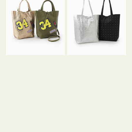
グ
グ
MILLELA
MILLELA
FIRENZE
FIRENZE
ワ
ス
ッ
タ
ペ
ッ
ン
ズ
34
ト
ミ
ー
ニ
ト
ト
ー
ト