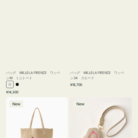
バッグ MILLELA FIRENZE ワッペ
バッグ MILLELA FIRENZE ワッペ
ンM ミニトート
ン34 スエード
通
¥18,700
シ
ブ
常
通
¥14,300
ル
ラ
価
常
バ
メ
格
バ
ッ
価
New
New
ッ
ガ
ー
ク
格
グ
ネ
MILLELA
ケ
FIRENZE
ー
ワ
ス