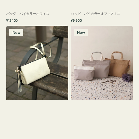
バッグ バイカラーオフィス
バッグ バイカラーオフィスミニ
通
通
¥12,100
¥9,900
常
常
レ
バ
価
価
New
New
ザ
ッ
格
格
ー
グ
バ
ナ
ッ
イ
グ
ロ
タ
ン
ッ
フ
セ
ナ
ル
２
シ
コ
ョ
セ
ル
ッ
ダ
ト
ー