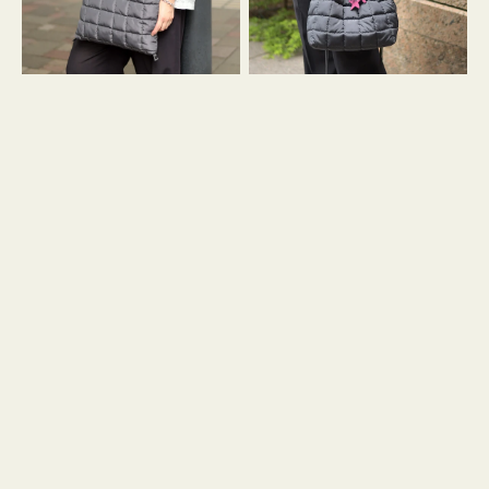
グ
グ
キ
キ
ル
ル
ト
ト
３
ド
ハ
ロ
ン
ス
ド
ト
ル