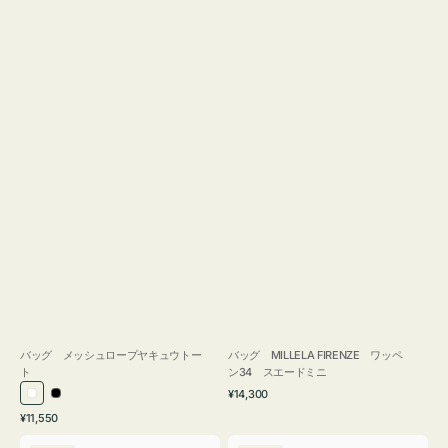
バッグ メッシュロープヤキュウトー
バッグ MILLELA FIRENZE ワッペ
ト
ン34 スエードミニ
通
¥14,300
ホ
ブ
常
通
¥11,550
ワ
ラ
価
常
バ
バ
格
イ
ッ