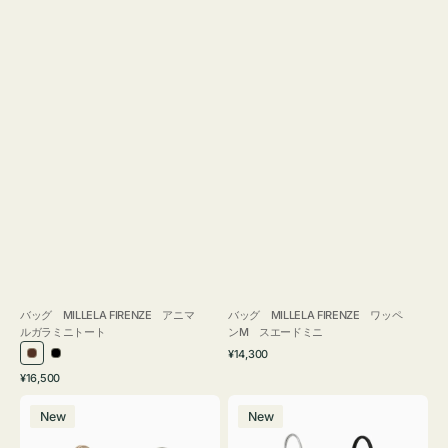
バッグ MILLELA FIRENZE アニマ
バッグ MILLELA FIRENZE ワッペ
ルガラミニトート
ンM スエードミニ
通
¥14,300
ブ
ブ
常
通
¥16,500
ラ
ラ
価
常
バ
バ
格
ウ
ッ
価
New
New
ッ
ッ
ン
ク
格