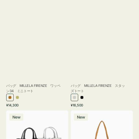
バッグ MILLELA FIRENZE ワッペ
バッグ MILLELA FIRENZE スタッ
ン34 ミニトート
ズトート
ブ
カ
シ
ブ
通
通
¥14,300
¥16,500
ロ
ー
ル
ラ
常
常
バ
バ
ン
キ
バ
ッ
価
価
New
New
ッ
ッ
ズ
ー
ク
格
格
グ
グ
MILLELA
MILLELA