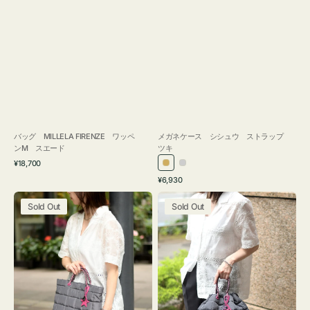
バッグ MILLELA FIRENZE ワッペ
メガネケース シシュウ ストラップ
ンM スエード
ツキ
通
¥18,700
ゴ
シ
常
通
¥6,930
ー
ル
価
常
バ
バ
格
ル
バ
価
Sold Out
Sold Out
ッ
ッ
ド
ー
格
グ
グ
ボ
ボ
ン
ン
デ
デ
ィ
ィ
ン
ン