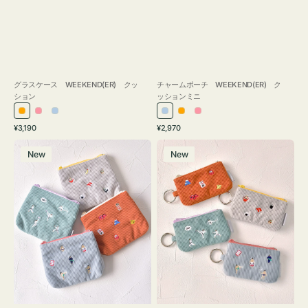
グラスケース WEEKEND(ER) クッ
チャームポーチ WEEKEND(ER) ク
ション
ッションミニ
オ
ピ
ラ
ラ
オ
ピ
通
通
¥3,190
¥2,970
レ
ン
イ
イ
レ
ン
常
常
ポ
ポ
ン
ク
ト
ト
ン
ク
価
価
New
New
ー
ー
ジ
ブ
ブ
ジ
格
格
チ
チ
ル
ル
ミ
ミ
ー
ー
ニ
ニ
ー
ー
ズ
ズ
ア
ア
イ
イ
コ
コ
ン
ン