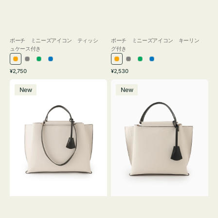
ポーチ ミニーズアイコン ティッシ
ポーチ ミニーズアイコン キーリン
ュケース付き
グ付き
オ
グ
グ
ブ
オ
グ
グ
ブ
通
通
¥2,750
¥2,530
レ
レ
リ
ル
レ
レ
リ
ル
常
常
バ
バ
ン
ー
ー
ー
ン
ー
ー
ー
価
価
New
New
ッ
ッ
ジ
ン
ジ
ン
格
格
グ
グ
バ
バ
イ
イ
カ
カ
ラ
ラ
ー
ー
オ
オ
フ
フ
ィ
ィ
ス
ス
ミ