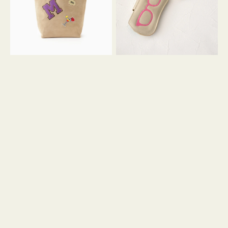
ッ
シ
ペ
シ
ン
ュ
M
ウ
ス
ス
エ
ト
ー
ラ
ド
ッ
プ
ツ
キ