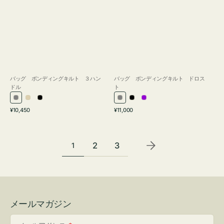
バッグ ボンディングキルト ３ハン
バッグ ボンディングキルト ドロス
ドル
ト
グ
ア
ブ
グ
ブ
パ
通
通
¥10,450
¥11,000
レ
イ
ラ
レ
ラ
ー
常
常
ー
ボ
ッ
ー
ッ
プ
価
価
リ
ク
ク
ル
格
格
2
3
1
ー
メールマガジン