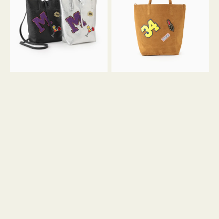
FIRENZE
FIRENZE
ワ
ワ
ッ
ッ
ペ
ペ
ン
ン
M
34
ミ
ス
ニ
エ
ト
ー
ー
ド
ト