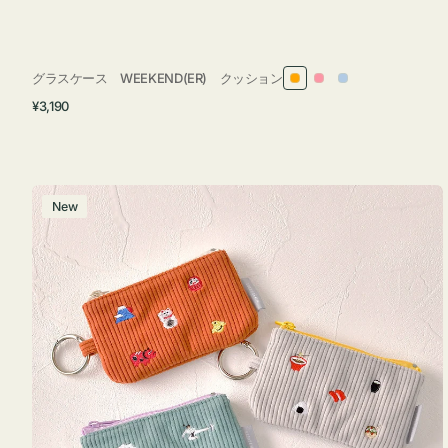
グラスケース WEEKEND(ER) クッション
オ
ピ
ラ
通
¥3,190
レ
ン
イ
常
ン
ク
ト
価
ジ
ブ
格
ル
ポ
New
ー
ー
チ
ミ
ニ
ー
ズ
ア
イ
コ
ン