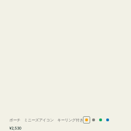
ポーチ ミニーズアイコン キーリング付き
オ
グ
グ
ブ
通
¥2,530
レ
レ
リ
ル