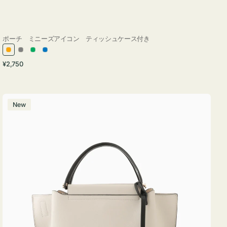
ポーチ ミニーズアイコン ティッシュケース付き
オ
グ
グ
ブ
通
¥2,750
レ
レ
リ
ル
常
ン
ー
ー
ー
価
ジ
ン
格
バ
New
ッ
グ
バ
イ
カ
ラ
ー
オ
フ
ィ