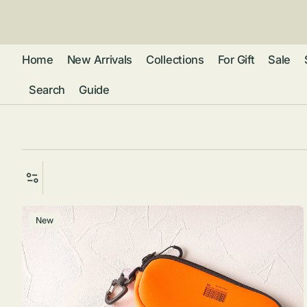
ン
ツ
に
進
Home
New Arrivals
Collections
For Gift
Sale
む
Search
Guide
フレグランス
アクセサリー
ネ
リストウォッチ
ピ
カ
バッグ
ト
リ
ファッション
シ
バ
グ
New
ラ
ブ
グ
ム
ウォレット・革
ス
バ
ー
小物
ス
ケ
ブ
ポ
ウ
ー
ポーチ ・ メガ
ス
ネケース・マル
ハ
扇