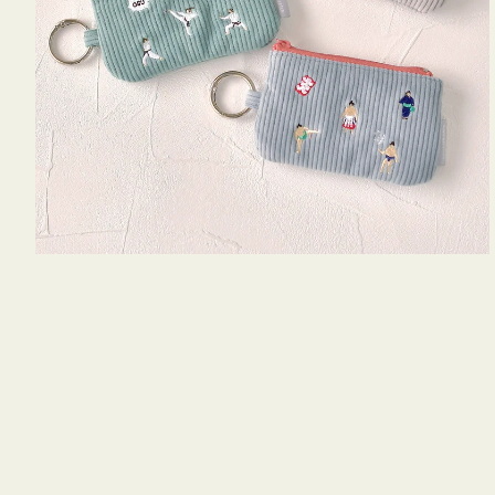
キ
ー
リ
ン
グ
付
き