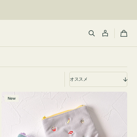
カ
ー
ト
ポ
New
ー
チ
ミ
ニ
ー