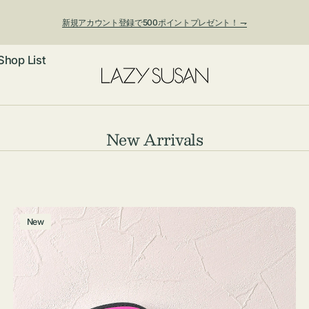
新規アカウント登録で500ポイントプレゼント！ ⇁
Shop List
ックレス
コ
New Arrivals
レ
アス・イヤー
フ
ク
ートバッグ
シ
ング
ョルダーバッ
ッグチャー
チ
New
ョ
ャ
レスレット・
・キーホルダ
ン:
ー
ングル
マートフォン
ム
ローチ
シェット
エア
ポ
ー
ンドバッグ
子・ファン