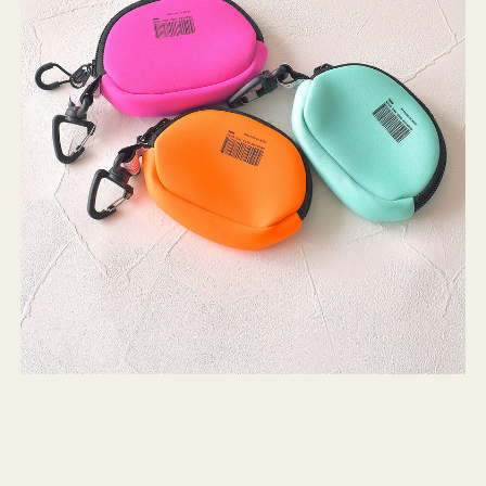
チ
WEEKEND(ER)
ストンバッグ
トール・ハッ
ク
・グローブ
ッ
ュック
シ
ガネ・サング
コバッグ・サ
ョ
ス・ルーペ
バッグ
ン
ミ
ニ
ンカチ・ソッ
ス