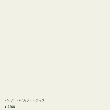
バッグ バイカラーオフィス
通
¥12,100