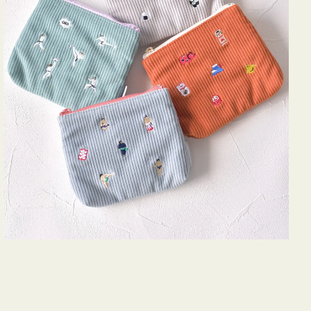
ズ
ア
イ
コ
ン
テ
ィ
ッ
シ
ュ
ケ
ー
ス
付
き