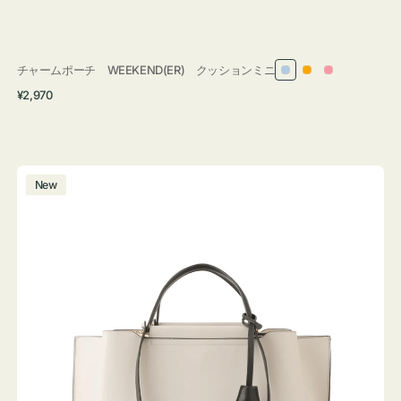
チャームポーチ WEEKEND(ER) クッションミニ
ラ
オ
ピ
通
¥2,970
イ
レ
ン
常
ト
ン
ク
価
ブ
ジ
格
ル
バ
New
ー
ッ
グ
バ
イ
カ
ラ
ー
オ
フ
ィ