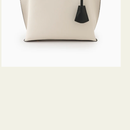
ス
ミ
ニ