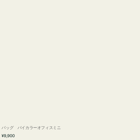
バッグ バイカラーオフィスミニ
通
¥9,900