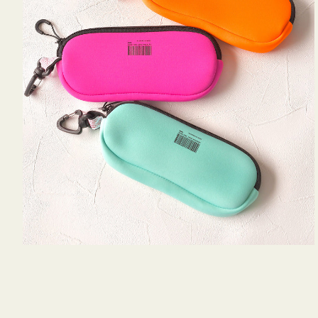
WEEKEND(ER)
チケース他
ク
ボ
ス
ッ
コスメ
ト
シ
リ
ョ
ジュエリーボッ
メ
エ
ン
クス ・ケース
ラ
ブ
インテリア
傘
ハ
ク