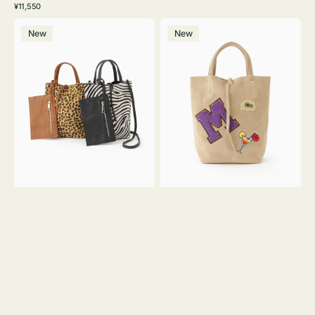
常
通
¥11,550
ワ
ラ
価
常
バ
バ
格
イ
ッ
価
New
New
ッ
ッ
ト
ク
格
グ
グ
MILLELA
MILLELA
FIRENZE
FIRENZE
ア
ワ
ニ
ッ
マ
ペ
ル
ン
ガ
M
ラ
ス
ミ
エ
ニ
ー
ト
ド
ー
ミ
ト
ニ