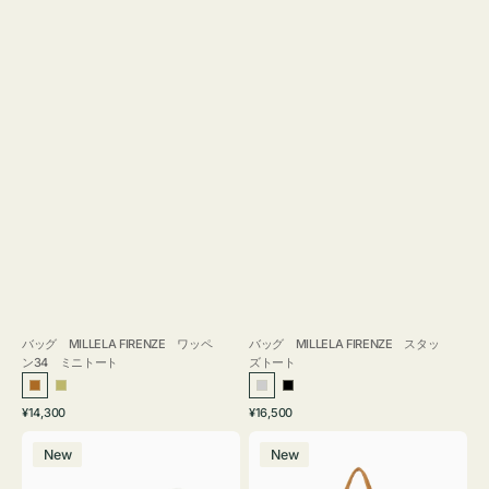
バッグ MILLELA FIRENZE ワッペ
バッグ MILLELA FIRENZE スタッ
ン34 ミニトート
ズトート
ブ
カ
シ
ブ
通
通
¥14,300
¥16,500
ロ
ー
ル
ラ
常
常
バ
バ
ン
キ
バ
ッ
価
価
New
New
ッ
ッ
ズ
ー
ク
格
格