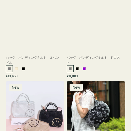
バッグ ボンディングキルト ３ハン
バッグ ボンディングキルト ドロス
ドル
ト
グ
ア
ブ
グ
ブ
パ
通
通
¥10,450
¥11,000
レ
イ
ラ
レ
ラ
ー
常
常
バ
バ
ー
ボ
ッ
ー
ッ
プ
価
価
New
New
ッ
ッ
リ
ク
ク
ル
格
格
グ
グ
ー
イ
カ
ン
カ
バ
ト
ッ
ウ
グ
バ