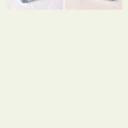
コ
コ
ン
ン
テ
キ
ィ
ー
ッ
リ
シ
ン
ュ
グ
ケ
付
ー
き
ス
付
き