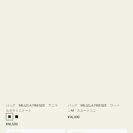
バッグ MILLELA FIRENZE アニマ
バッグ MILLELA FIRENZE ワッペ
ルガラミニトート
ンM スエードミニ
通
¥14,300
ブ
ブ
常
通
¥16,500
ラ
ラ
価
常
バ
バ
格
ウ
ッ