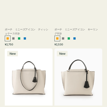
ポーチ ミニーズアイコン ティッシ
ポーチ ミニーズアイコン キーリン
ュケース付き
グ付き
オ
グ
グ
ブ
オ
グ
グ
ブ
通
通
¥2,750
¥2,530
レ
レ
リ
ル
レ
レ
リ
ル
常
常
バ
バ
ン
ー
ー
ー
ン
ー
ー
ー
価
価
New
New
ッ
ッ
ジ
ン
ジ
ン
格
格
グ
グ
バ
バ
イ
イ
カ
カ
ラ
ラ
ー
ー
オ
オ
フ
フ
ィ
ィ