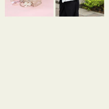
ス
ン
マ
ダ
イ
ナ
リ
ギ
ー
ャ
メ
ザ
ッ
ー
シ
ュ