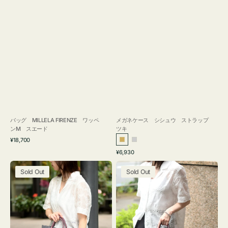
バッグ MILLELA FIRENZE ワッペ
メガネケース シシュウ ストラップ
ンM スエード
ツキ
通
¥18,700
ゴ
シ
常
通
¥6,930
ー
ル
価
常
バ
バ
格
ル
バ
価
Sold Out
Sold Out
ッ
ッ
ド
ー
格
グ
グ
ボ
ボ
ン
ン
デ
デ