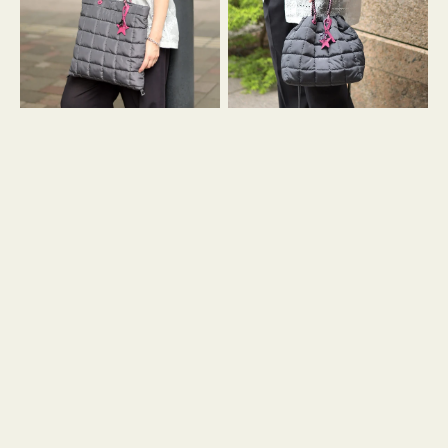
ィ
ィ
ン
ン
グ
グ
キ
キ
ル
ル
ト
ト
３
ド
ハ
ロ
ン
ス
ド
ト
ル