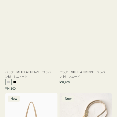
バッグ MILLELA FIRENZE ワッペ
バッグ MILLELA FIRENZE ワッペ
ンM ミニトート
ン34 スエード
通
¥18,700
シ
ブ
常
通
¥14,300
ル
ラ
価
常
バ
メ
格
バ
ッ
価
New
New
ッ
ガ
ー
ク
格
グ
ネ
MILLELA
ケ