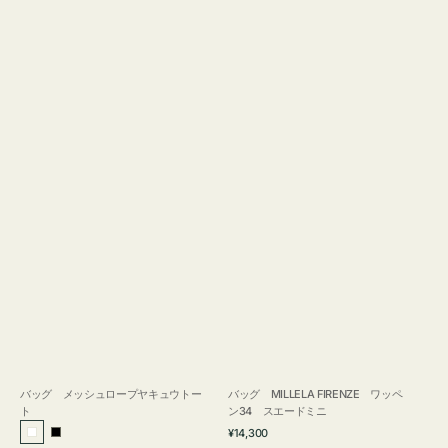
バッグ メッシュロープヤキュウトー
バッグ MILLELA FIRENZE ワッペ
ト
ン34 スエードミニ
通
¥14,300
ホ
ブ