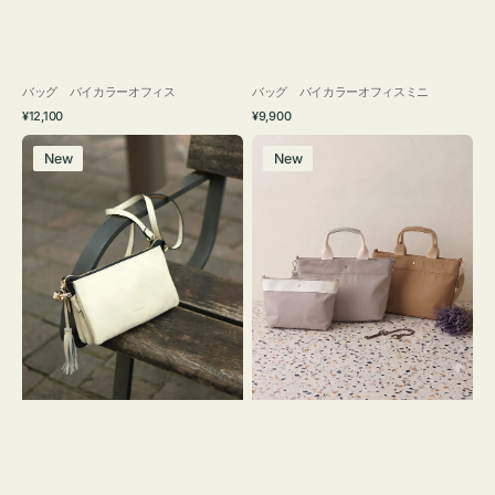
バッグ バイカラーオフィス
バッグ バイカラーオフィスミニ
通
通
¥12,100
¥9,900
常
常
レ
バ
価
価
New
New
ザ
ッ
格
格
ー
グ
バ
ナ
ッ
イ
グ
ロ
タ
ン
ッ
フ
セ
ナ
ル
２
シ
コ
ョ
セ
ル
ッ
ダ
ト
ー