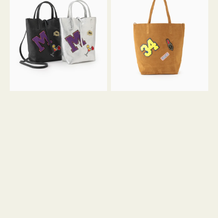
グ
グ
MILLELA
MILLELA
FIRENZE
FIRENZE
ワ
ワ
ッ
ッ
ペ
ペ
ン
ン
M
34
ミ
ス
ニ
エ
ト
ー
ー
ド
ト