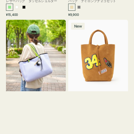
レザーバッグ タッセルショルダー
バッグ ナイロンフナ２コセット
ラ
ホ
ブ
ベ
グ
通
通
¥15,400
¥9,900
イ
ワ
ラ
ー
レ
常
常
バ
バ
ト
イ
ッ
ジ
ー
価
価
New
ッ
ッ
グ
ト
ク
ュ
格
格
グ
グ
リ
メ
MILLELA
ー
ッ
FIRENZE
ン
シ
ワ
ュ
ッ
ロ
ペ
ー
ン
プ
34
ヤ
ス
キ
エ
ュ
ー
ウ
ド
ト
ミ
ー
ニ
ト