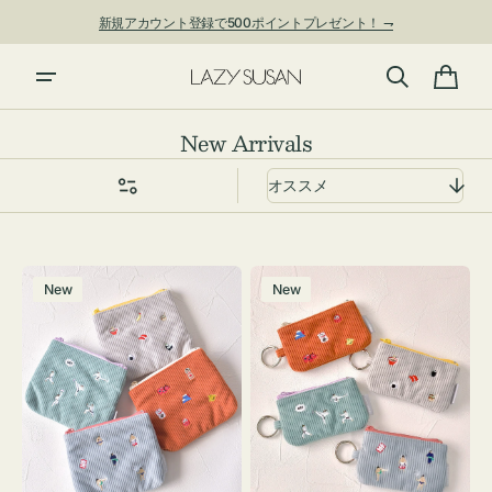
ン
新規アカウント登録で500ポイントプレゼント！ ⇁
ツ
に
進
カ
む
ー
コ
New Arrivals
ト
レ
ク
シ
ョ
ポ
ポ
ン:
New
New
ー
ー
チ
チ
ミ
ミ
ニ
ニ
ー
ー
ズ
ズ
ア
ア
イ
イ