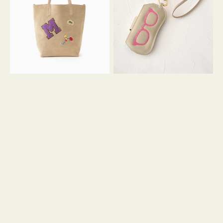
FIRENZE
ー
ワ
ス
ッ
シ
ペ
シ
ン
ュ
M
ウ
ス
ス
エ
ト
ー
ラ
ド
ッ
プ
ツ
キ