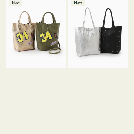
価
New
New
ッ
ッ
ン
ク
格
グ
グ
MILLELA
MILLELA
FIRENZE
FIRENZE
ワ
ス
ッ
タ
ペ
ッ
ン
ズ
34
ト
ミ
ー
ニ
ト
ト
ー
ト