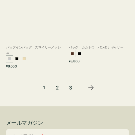
バッグインバッグ スマイリーメッシ
バッグ カカトウ バンダナギャザー
ュ
ブ
ブ
通
シ
ブ
ベ
¥8,800
ラ
ラ
通
常
¥6,050
ル
ラ
ー
ウ
ッ
常
価
バ
ッ
ジ
ン
ク
価
格
ー
ク
ュ
格
2
3
1
メールマガジン