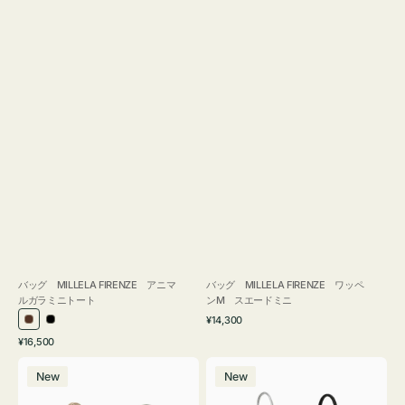
バッグ MILLELA FIRENZE アニマ
バッグ MILLELA FIRENZE ワッペ
ルガラミニトート
ンM スエードミニ
通
¥14,300
ブ
ブ
常
通
¥16,500
ラ
ラ
価
常
バ
バ
格
ウ
ッ
価
New
New
ッ
ッ
ン
ク
格