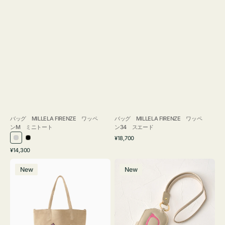
バッグ MILLELA FIRENZE ワッペ
バッグ MILLELA FIRENZE ワッペ
ンM ミニトート
ン34 スエード
通
¥18,700
シ
ブ
常
通
¥14,300
ル
ラ
価
常
バ
メ
格
バ
ッ
価
New
New
ッ
ガ
ー
ク
格
グ
ネ
MILLELA
ケ
FIRENZE
ー
ワ
ス