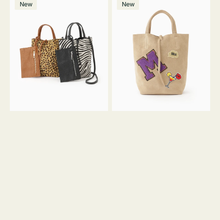
価
New
New
ッ
ッ
ト
ク
格
グ
グ
MILLELA
MILLELA
FIRENZE
FIRENZE
ア
ワ
ニ
ッ
マ
ペ
ル
ン
ガ
M
ラ
ス
ミ
エ
ニ
ー
ト
ド
ー
ミ
ト
ニ