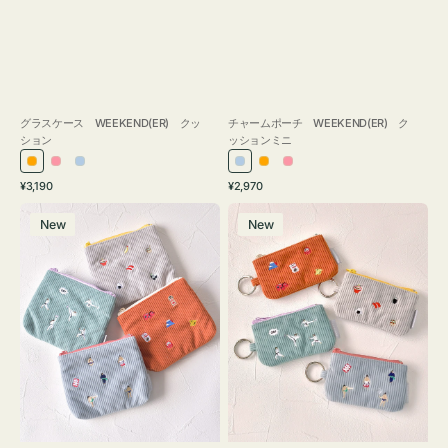
グラスケース WEEKEND(ER) クッ
チャームポーチ WEEKEND(ER) ク
ション
ッションミニ
オ
ピ
ラ
ラ
オ
ピ
通
通
¥3,190
¥2,970
レ
ン
イ
イ
レ
ン
常
常
ポ
ポ
ン
ク
ト
ト
ン
ク
価
価
New
New
ー
ー
ジ
ブ
ブ
ジ
格
格
チ
チ
ル
ル
ミ
ミ
ー
ー
ニ
ニ
ー
ー
ズ
ズ
ア
ア
イ
イ
コ
コ
ン
ン