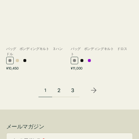
バッグ ボンディングキルト ３ハン
バッグ ボンディングキルト ドロス
ドル
ト
グ
ア
ブ
グ
ブ
パ
通
通
¥10,450
¥11,000
レ
イ
ラ
レ
ラ
ー
常
常
ー
ボ
ッ
ー
ッ
プ
価
価
リ
ク
ク
ル
格
格
2
3
1
ー
メールマガジン