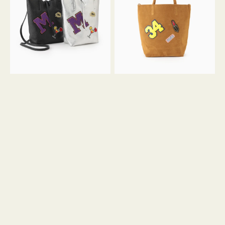
FIRENZE
FIRENZE
ワ
ワ
ッ
ッ
ペ
ペ
ン
ン
M
34
ミ
ス
ニ
エ
ト
ー
ー
ド
ト