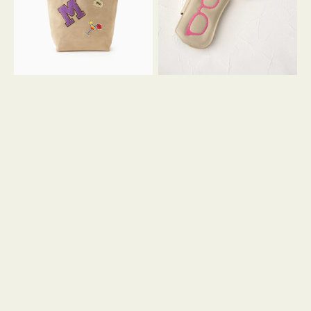
ッ
シ
ペ
シ
ン
ュ
M
ウ
ス
ス
エ
ト
ー
ラ
ド
ッ
プ
ツ
キ