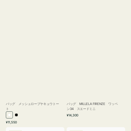
バッグ メッシュロープヤキュウトー
バッグ MILLELA FIRENZE ワッペ
ト
ン34 スエードミニ
通
¥14,300
ホ
ブ
常
通
¥11,550
ワ
ラ
価
常
バ
バ
格
イ
ッ