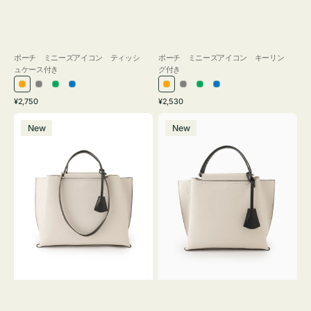
ポーチ ミニーズアイコン ティッシ
ポーチ ミニーズアイコン キーリン
ュケース付き
グ付き
オ
グ
グ
ブ
オ
グ
グ
ブ
通
通
¥2,750
¥2,530
レ
レ
リ
ル
レ
レ
リ
ル
常
常
バ
バ
ン
ー
ー
ー
ン
ー
ー
ー
価
価
New
New
ッ
ッ
ジ
ン
ジ
ン
格
格
グ
グ
バ
バ
イ
イ
カ
カ
ラ
ラ
ー
ー
オ
オ
フ
フ
ィ
ィ
ス
ス
ミ