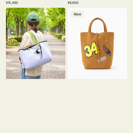
通
通
¥15,400
¥9,900
イ
ワ
ラ
ー
レ
常
常
バ
バ
ト
イ
ッ
ジ
ー
価
価
New
ッ
ッ
グ
ト
ク
ュ
格
格
グ
グ
リ
メ
MILLELA
ー
ッ
FIRENZE
ン
シ
ワ
ュ
ッ
ロ
ペ
ー
ン
プ
34
ヤ
ス
キ
エ
ュ
ー
ウ
ド
ト
ミ
ー
ニ
ト