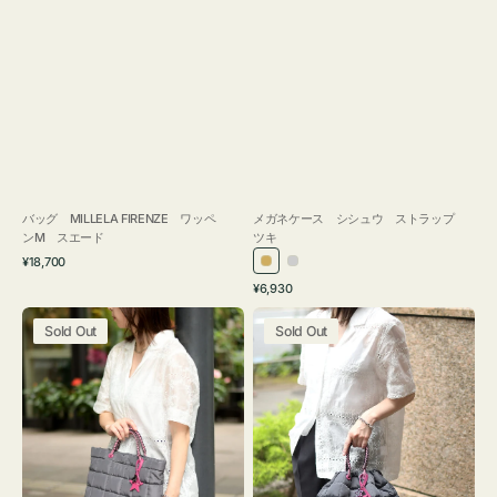
バッグ MILLELA FIRENZE ワッペ
メガネケース シシュウ ストラップ
ンM スエード
ツキ
通
¥18,700
ゴ
シ
常
通
¥6,930
ー
ル
価
常
バ
バ
格
ル
バ
価
Sold Out
Sold Out
ッ
ッ
ド
ー
格
グ
グ
ボ
ボ
ン
ン
デ
デ
ィ
ィ
ン
ン