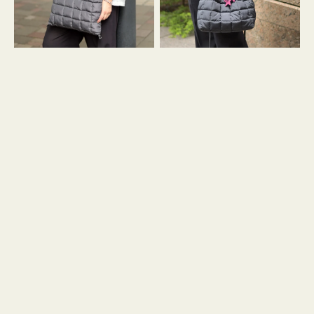
グ
グ
キ
キ
ル
ル
ト
ト
３
ド
ハ
ロ
ン
ス
ド
ト
ル