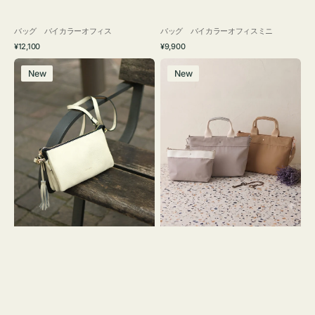
バッグ バイカラーオフィス
バッグ バイカラーオフィスミニ
通
通
¥12,100
¥9,900
常
常
レ
バ
価
価
New
New
ザ
ッ
格
格
ー
グ
バ
ナ
ッ
イ
グ
ロ
タ
ン
ッ
フ
セ
ナ
ル
２
シ
コ
ョ
セ
ル
ッ
ダ
ト
ー