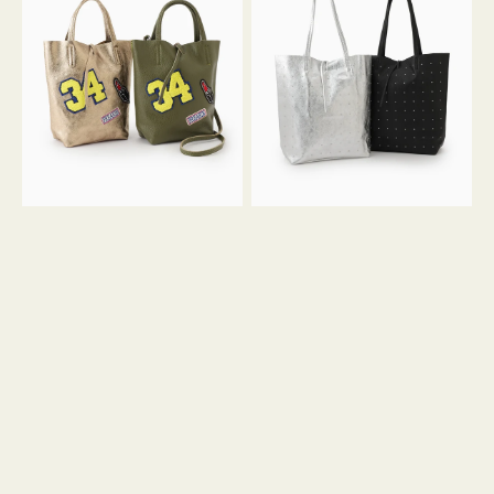
グ
グ
MILLELA
MILLELA
FIRENZE
FIRENZE
ワ
ス
ッ
タ
ペ
ッ
ン
ズ
34
ト
ミ
ー
ニ
ト
ト
ー
ト