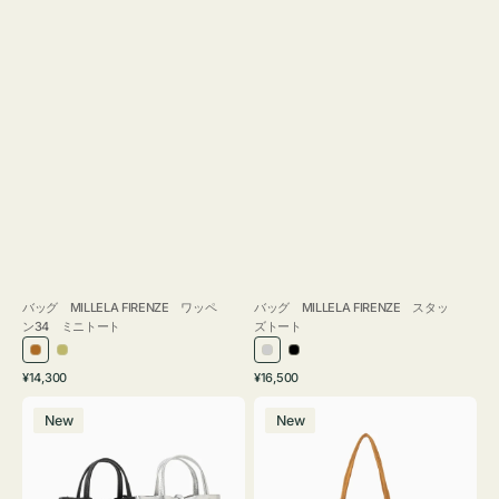
バッグ MILLELA FIRENZE ワッペ
バッグ MILLELA FIRENZE スタッ
ン34 ミニトート
ズトート
ブ
カ
シ
ブ
通
通
¥14,300
¥16,500
ロ
ー
ル
ラ
常
常
バ
バ
ン
キ
バ
ッ
価
価
New
New
ッ
ッ
ズ
ー
ク
格
格
グ
グ
MILLELA
MILLELA