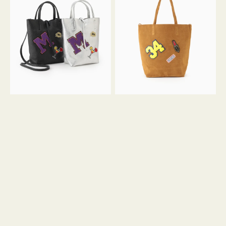
グ
グ
MILLELA
MILLELA
FIRENZE
FIRENZE
ワ
ワ
ッ
ッ
ペ
ペ
ン
ン
M
34
ミ
ス
ニ
エ
ト
ー
ー
ド
ト