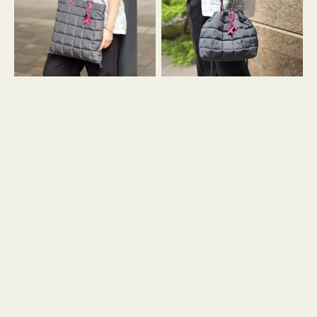
ィ
ィ
ン
ン
グ
グ
キ
キ
ル
ル
ト
ト
３
ド
ハ
ロ
ン
ス
ド
ト
ル