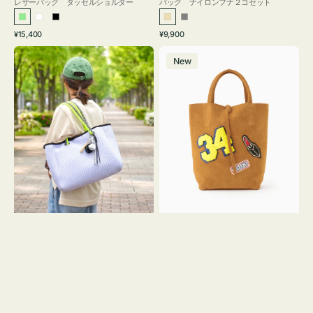
レザーバッグ タッセルショルダー
バッグ ナイロンフナ２コセット
ラ
ホ
ブ
ベ
グ
通
通
¥15,400
¥9,900
イ
ワ
ラ
ー
レ
常
常
バ
バ
ト
イ
ッ
ジ
ー
価
価
New
ッ
ッ
グ
ト
ク
ュ
格
格
グ
グ
リ
メ
MILLELA
ー
ッ
FIRENZE
ン
シ
ワ
ュ
ッ
ロ
ペ
ー
ン
プ
34
ヤ
ス
キ
エ
ュ
ー
ウ
ド
ト
ミ
ー
ニ
ト