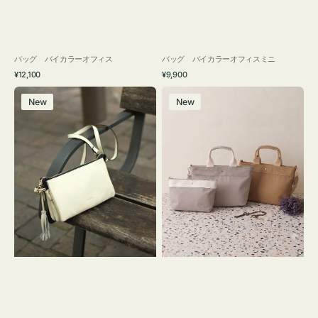
バッグ バイカラーオフィス
バッグ バイカラーオフィスミニ
通
通
¥12,100
¥9,900
常
常
レ
バ
価
価
New
New
ザ
ッ
格
格
ー
グ
バ
ナ
ッ
イ
グ
ロ
タ
ン
ッ
フ
セ
ナ
ル
２
シ
コ
ョ
セ
ル
ッ
ダ
ト
ー