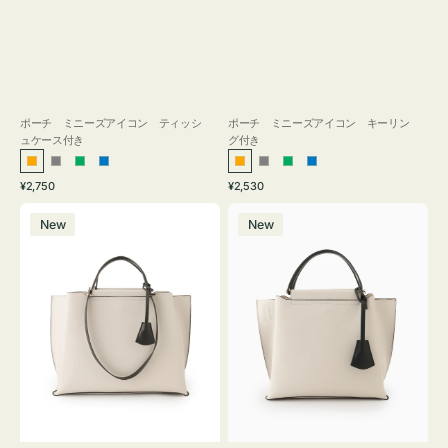
ポーチ ミニーズアイコン ティッシ
ポーチ ミニーズアイコン キーリン
ュケース付き
グ付き
オ
グ
グ
ブ
オ
グ
グ
ブ
通
通
¥2,750
¥2,530
レ
レ
リ
ル
レ
レ
リ
ル
常
常
バ
バ
ン
ー
ー
ー
ン
ー
ー
ー
価
価
New
New
ッ
ッ
ジ
ン
ジ
ン
格
格
グ
グ
バ
バ
イ
イ
カ
カ
ラ
ラ
ー
ー
オ
オ
フ
フ
ィ
ィ