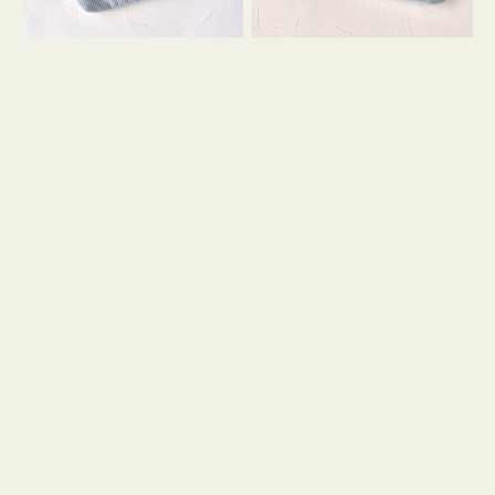
コ
コ
ン
ン
テ
キ
ィ
ー
ッ
リ
シ
ン
ュ
グ
ケ
付
ー
き
ス
付
き