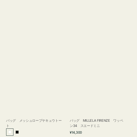
バッグ メッシュロープヤキュウトー
バッグ MILLELA FIRENZE ワッペ
ト
ン34 スエードミニ
通
¥14,300
ホ
ブ