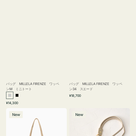
バッグ MILLELA FIRENZE ワッペ
バッグ MILLELA FIRENZE ワッペ
ンM ミニトート
ン34 スエード
通
¥18,700
シ
ブ
常
通
¥14,300
ル
ラ
価
常
バ
メ
格
バ
ッ
価
New
New
ッ
ガ
ー
ク
格
グ
ネ
MILLELA
ケ