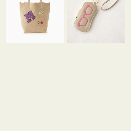
FIRENZE
ー
ワ
ス
ッ
シ
ペ
シ
ン
ュ
M
ウ
ス
ス
エ
ト
ー
ラ
ド
ッ
プ
ツ
キ