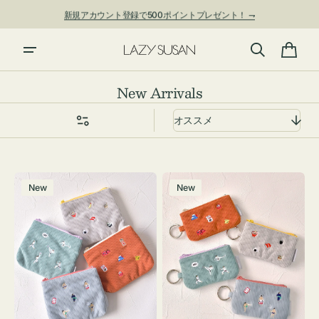
ン
新規アカウント登録で500ポイントプレゼント！ ⇁
ツ
に
進
カ
む
ー
コ
New Arrivals
ト
レ
ク
シ
ョ
ポ
ポ
ン:
New
New
ー
ー
チ
チ
ミ
ミ
ニ
ニ
ー
ー
ズ
ズ
ア
ア
イ
イ