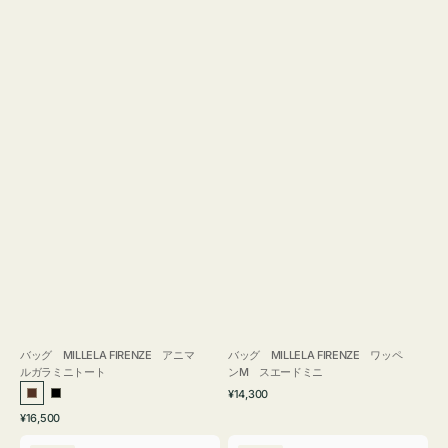
バッグ MILLELA FIRENZE アニマ
バッグ MILLELA FIRENZE ワッペ
ルガラミニトート
ンM スエードミニ
通
¥14,300
ブ
ブ
常
通
¥16,500
ラ
ラ
価
常
バ
バ
格
ウ
ッ