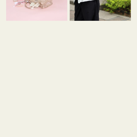
ス
ン
マ
ダ
イ
ナ
リ
ギ
ー
ャ
メ
ザ
ッ
ー
シ
ュ