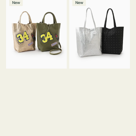
価
New
New
ッ
ッ
ン
ク
格
グ
グ
MILLELA
MILLELA
FIRENZE
FIRENZE
ワ
ス
ッ
タ
ペ
ッ
ン
ズ
34
ト
ミ
ー
ニ
ト
ト
ー
ト