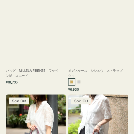
バッグ MILLELA FIRENZE ワッペ
メガネケース シシュウ ストラップ
ンM スエード
ツキ
通
¥18,700
ゴ
シ
常
通
¥6,930
ー
ル
価
常
バ
バ
格
ル
バ
価
Sold Out
Sold Out
ッ
ッ
ド
ー
格
グ
グ
ボ
ボ
ン
ン
デ
デ