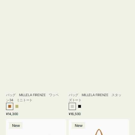
バッグ MILLELA FIRENZE ワッペ
バッグ MILLELA FIRENZE スタッ
ン34 ミニトート
ズトート
ブ
カ
シ
ブ
通
通
¥14,300
¥16,500
ロ
ー
ル
ラ
常
常
バ
バ
ン
キ
バ
ッ
価
価
New
New
ッ
ッ
ズ
ー
ク
格
格