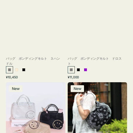
バッグ ボンディングキルト ３ハン
バッグ ボンディングキルト ドロス
ドル
ト
グ
ア
ブ
グ
ブ
パ
通
通
¥10,450
¥11,000
レ
イ
ラ
レ
ラ
ー
常
常
バ
バ
ー
ボ
ッ
ー
ッ
プ
価
価
New
New
ッ
ッ
リ
ク
ク
ル
格
格
グ
グ
ー
イ
カ
ン
カ
バ
ト
ッ
ウ
グ
バ