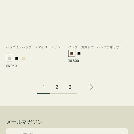
バッグインバッグ スマイリーメッシ
バッグ カカトウ バンダナギャザー
ュ
ブ
ブ
通
シ
ブ
ベ
¥8,800
ラ
ラ
通
常
¥6,050
ル
ラ
ー
ウ
ッ
常
価
バ
ッ
ジ
ン
ク
価
格
ー
ク
ュ
格
2
3
1
メールマガジン