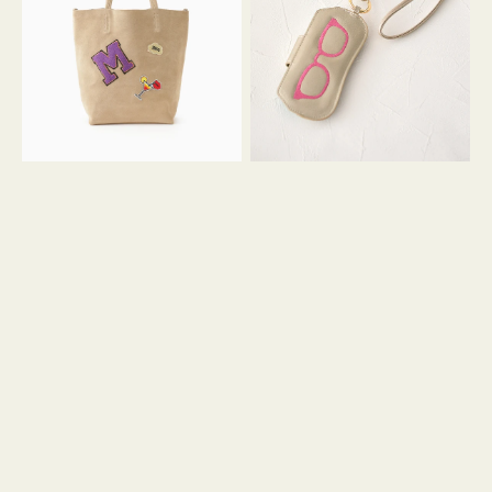
FIRENZE
ー
ワ
ス
ッ
シ
ペ
シ
ン
ュ
M
ウ
ス
ス
エ
ト
ー
ラ
ド
ッ
プ
ツ
キ