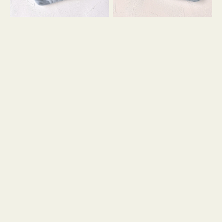
コ
コ
ン
ン
テ
キ
ィ
ー
ッ
リ
シ
ン
ュ
グ
ケ
付
ー
き
ス
付
き