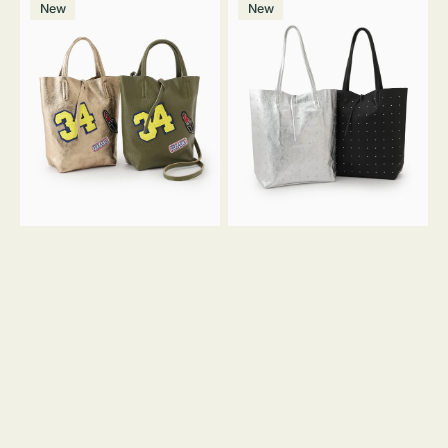
価
New
New
ッ
ッ
ン
ク
格
グ
グ
MILLELA
MILLELA
FIRENZE
FIRENZE
ワ
ス
ッ
タ
ペ
ッ
ン
ズ
34
ト
ミ
ー
ニ
ト
ト
ー
ト