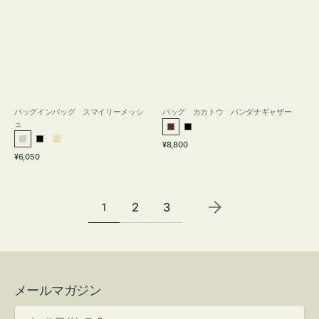
バッグインバッグ スマイリーメッシ
バッグ カカトウ バンダナギャザー
ュ
ブ
ブ
通
シ
ブ
ベ
¥8,800
ラ
ラ
通
常
¥6,050
ル
ラ
ー
ウ
ッ
常
価
バ
ッ
ジ
ン
ク
価
格
ー
ク
ュ
格
2
3
1
メールマガジン