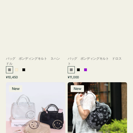
バッグ ボンディングキルト ３ハン
バッグ ボンディングキルト ドロス
ドル
ト
グ
ア
ブ
グ
ブ
パ
通
通
¥10,450
¥11,000
レ
イ
ラ
レ
ラ
ー
常
常
バ
バ
ー
ボ
ッ
ー
ッ
プ
価
価
New
New
ッ
ッ
リ
ク
ク
ル
格
格
グ
グ
ー
イ
カ
ン
カ
バ
ト
ッ
ウ
グ
バ