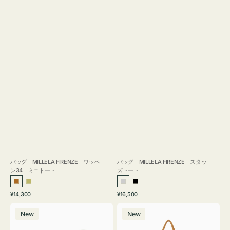
バッグ MILLELA FIRENZE ワッペ
バッグ MILLELA FIRENZE スタッ
ン34 ミニトート
ズトート
ブ
カ
シ
ブ
通
通
¥14,300
¥16,500
ロ
ー
ル
ラ
常
常
バ
バ
ン
キ
バ
ッ
価
価
New
New
ッ
ッ
ズ
ー
ク
格
格