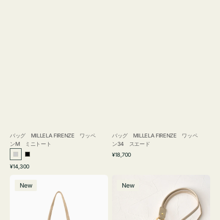
バッグ MILLELA FIRENZE ワッペ
バッグ MILLELA FIRENZE ワッペ
ンM ミニトート
ン34 スエード
通
¥18,700
シ
ブ
常
通
¥14,300
ル
ラ
価
常
バ
メ
格
バ
ッ
価
New
New
ッ
ガ
ー
ク
格
グ
ネ
MILLELA
ケ