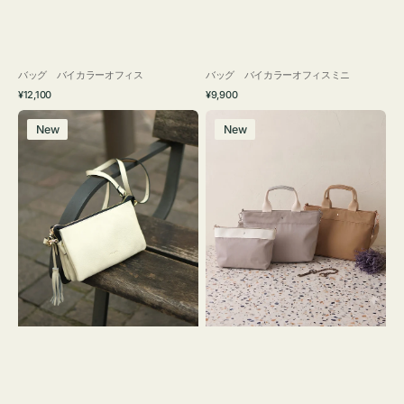
バッグ バイカラーオフィス
バッグ バイカラーオフィスミニ
通
通
¥12,100
¥9,900
常
常
レ
バ
価
価
New
New
ザ
ッ
格
格
ー
グ
バ
ナ
ッ
イ
グ
ロ
タ
ン
ッ
フ
セ
ナ
ル
２
シ
コ
ョ
セ
ル
ッ
ダ
ト
ー