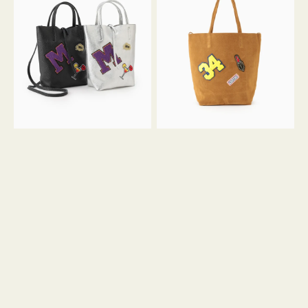
グ
グ
MILLELA
MILLELA
FIRENZE
FIRENZE
ワ
ワ
ッ
ッ
ペ
ペ
ン
ン
M
34
ミ
ス
ニ
エ
ト
ー
ー
ド
ト