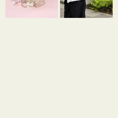
ス
ン
マ
ダ
イ
ナ
リ
ギ
ー
ャ
メ
ザ
ッ
ー
シ
ュ