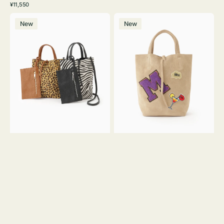
常
通
¥11,550
ワ
ラ
価
常
バ
バ
格
イ
ッ
価
New
New
ッ
ッ
ト
ク
格
グ
グ
MILLELA
MILLELA
FIRENZE
FIRENZE
ア
ワ
ニ
ッ
マ
ペ
ル
ン
ガ
M
ラ
ス
ミ
エ
ニ
ー
ト
ド
ー
ミ
ト
ニ