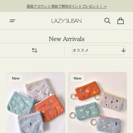
ン
新規アカウント登録で500ポイントプレゼント！ ⇁
ツ
に
進
カ
む
ー
コ
New Arrivals
ト
レ
ク
シ
ョ
ポ
ポ
ン:
New
New
ー
ー
チ
チ
ミ
ミ
ニ
ニ
ー
ー
ズ
ズ
ア
ア
イ
イ