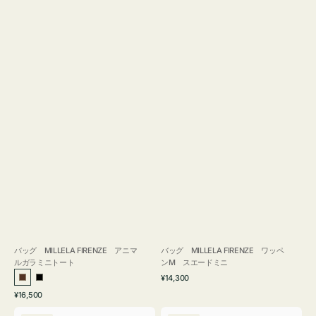
バッグ MILLELA FIRENZE アニマ
バッグ MILLELA FIRENZE ワッペ
ルガラミニトート
ンM スエードミニ
通
¥14,300
ブ
ブ
常
通
¥16,500
ラ
ラ
価
常
バ
バ
格
ウ
ッ