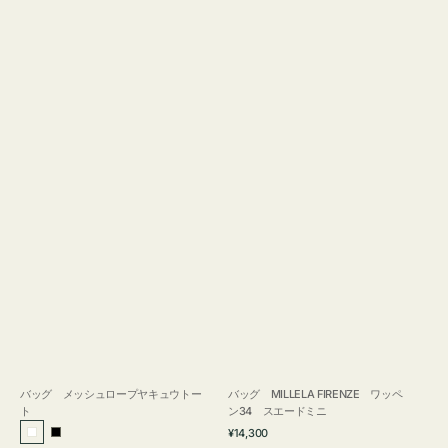
バッグ メッシュロープヤキュウトー
バッグ MILLELA FIRENZE ワッペ
ト
ン34 スエードミニ
通
¥14,300
ホ
ブ