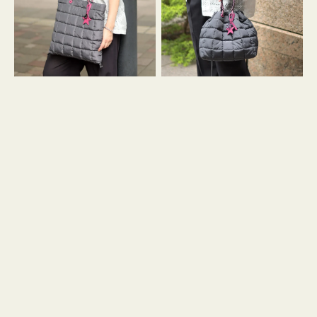
ィ
ィ
ン
ン
グ
グ
キ
キ
ル
ル
ト
ト
３
ド
ハ
ロ
ン
ス
ド
ト
ル