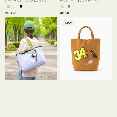
レザーバッグ タッセルショルダー
バッグ ナイロンフナ２コセット
ラ
ホ
ブ
ベ
グ
通
通
¥15,400
¥9,900
イ
ワ
ラ
ー
レ
常
常
バ
バ
ト
イ
ッ
ジ
ー
価
価
New
ッ
ッ
グ
ト
ク
ュ
格
格
グ
グ
リ
メ
MILLELA
ー
ッ
FIRENZE
ン
シ
ワ
ュ
ッ
ロ
ペ
ー
ン
プ
34
ヤ
ス
キ
エ
ュ
ー
ウ
ド
ト
ミ
ー
ニ
ト