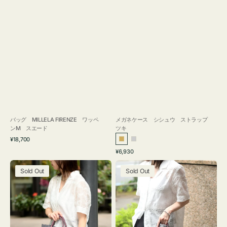
バッグ MILLELA FIRENZE ワッペ
メガネケース シシュウ ストラップ
ンM スエード
ツキ
通
¥18,700
ゴ
シ
常
通
¥6,930
ー
ル
価
常
バ
バ
格
ル
バ
価
Sold Out
Sold Out
ッ
ッ
ド
ー
格
グ
グ
ボ
ボ
ン
ン
デ
デ