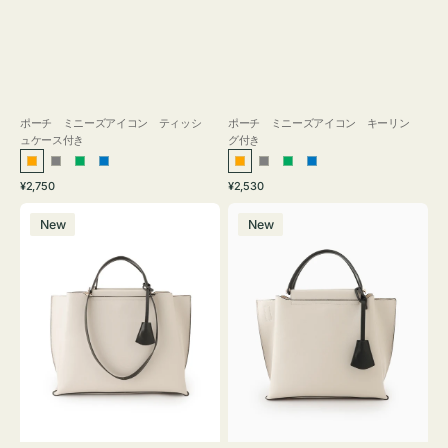
ポーチ ミニーズアイコン ティッシ
ポーチ ミニーズアイコン キーリン
ュケース付き
グ付き
オ
グ
グ
ブ
オ
グ
グ
ブ
通
通
¥2,750
¥2,530
レ
レ
リ
ル
レ
レ
リ
ル
常
常
バ
バ
ン
ー
ー
ー
ン
ー
ー
ー
価
価
New
New
ッ
ッ
ジ
ン
ジ
ン
格
格
グ
グ
バ
バ
イ
イ
カ
カ
ラ
ラ
ー
ー
オ
オ
フ
フ
ィ
ィ