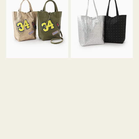
グ
グ
MILLELA
MILLELA
FIRENZE
FIRENZE
ワ
ス
ッ
タ
ペ
ッ
ン
ズ
34
ト
ミ
ー
ニ
ト
ト
ー
ト