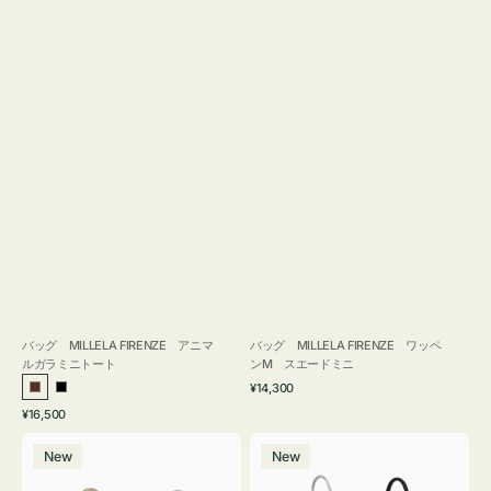
バッグ MILLELA FIRENZE アニマ
バッグ MILLELA FIRENZE ワッペ
ルガラミニトート
ンM スエードミニ
通
¥14,300
ブ
ブ
常
通
¥16,500
ラ
ラ
価
常
バ
バ
格
ウ
ッ
価
New
New
ッ
ッ
ン
ク
格