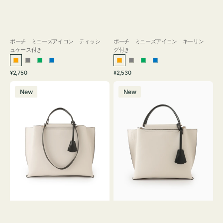
ポーチ ミニーズアイコン ティッシ
ポーチ ミニーズアイコン キーリン
ュケース付き
グ付き
オ
グ
グ
ブ
オ
グ
グ
ブ
通
通
¥2,750
¥2,530
レ
レ
リ
ル
レ
レ
リ
ル
常
常
バ
バ
ン
ー
ー
ー
ン
ー
ー
ー
価
価
New
New
ッ
ッ
ジ
ン
ジ
ン
格
格
グ
グ
バ
バ
イ
イ
カ
カ
ラ
ラ
ー
ー
オ
オ
フ
フ
ィ
ィ
ス
ス
ミ