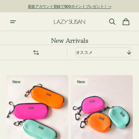
ン
新規アカウント登録で500ポイントプレゼント！ ⇁
ツ
に
進
カ
む
ー
コ
New Arrivals
ト
レ
ク
シ
ョ
グ
チ
ン:
New
New
ラ
ャ
ス
ー
ケ
ム
ー
ポ
ス
ー
WEEKEND(ER)
チ
ク
WEEKEND(ER)
ッ
ク