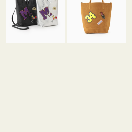
FIRENZE
FIRENZE
ワ
ワ
ッ
ッ
ペ
ペ
ン
ン
M
34
ミ
ス
ニ
エ
ト
ー
ー
ド
ト