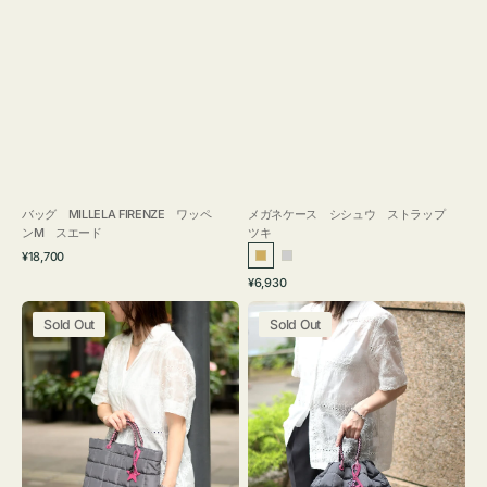
バッグ MILLELA FIRENZE ワッペ
メガネケース シシュウ ストラップ
ンM スエード
ツキ
通
¥18,700
ゴ
シ
常
通
¥6,930
ー
ル
価
常
バ
バ
格
ル
バ
価
Sold Out
Sold Out
ッ
ッ
ド
ー
格
グ
グ
ボ
ボ
ン
ン
デ
デ
ィ
ィ
ン
ン