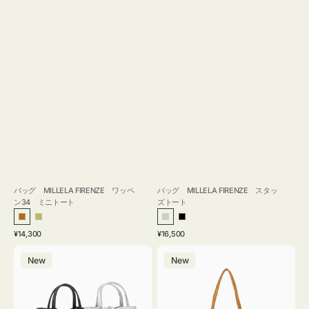
バッグ MILLELA FIRENZE ワッペ
バッグ MILLELA FIRENZE スタッ
ン34 ミニトート
ズトート
ブ
カ
シ
ブ
通
通
¥14,300
¥16,500
ロ
ー
ル
ラ
常
常
バ
バ
ン
キ
バ
ッ
価
価
New
New
ッ
ッ
ズ
ー
ク
格
格
グ
グ
MILLELA
MILLELA