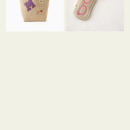
ッ
シ
ペ
シ
ン
ュ
M
ウ
ス
ス
エ
ト
ー
ラ
ド
ッ
プ
ツ
キ