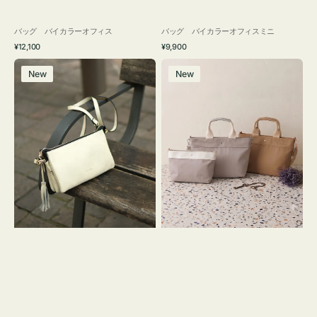
バッグ バイカラーオフィス
バッグ バイカラーオフィスミニ
通
通
¥12,100
¥9,900
常
常
レ
バ
価
価
New
New
ザ
ッ
格
格
ー
グ
バ
ナ
ッ
イ
グ
ロ
タ
ン
ッ
フ
セ
ナ
ル
２
シ
コ
ョ
セ
ル
ッ
ダ
ト
ー