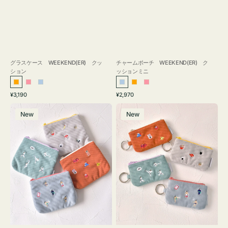
グラスケース WEEKEND(ER) クッ
チャームポーチ WEEKEND(ER) ク
ション
ッションミニ
オ
ピ
ラ
ラ
オ
ピ
通
通
¥3,190
¥2,970
レ
ン
イ
イ
レ
ン
常
常
ポ
ポ
ン
ク
ト
ト
ン
ク
価
価
New
New
ー
ー
ジ
ブ
ブ
ジ
格
格
チ
チ
ル
ル
ミ
ミ
ー
ー
ニ
ニ
ー
ー
ズ
ズ
ア
ア
イ
イ
コ
コ
ン
ン