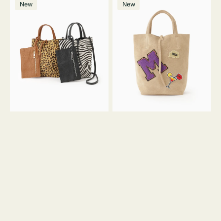
価
New
New
ッ
ッ
ト
ク
格
グ
グ
MILLELA
MILLELA
FIRENZE
FIRENZE
ア
ワ
ニ
ッ
マ
ペ
ル
ン
ガ
M
ラ
ス
ミ
エ
ニ
ー
ト
ド
ー
ミ
ト
ニ