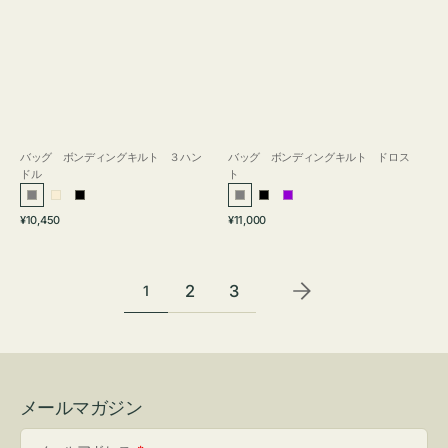
バッグ ボンディングキルト ３ハン
バッグ ボンディングキルト ドロス
ドル
ト
グ
ア
ブ
グ
ブ
パ
通
通
¥10,450
¥11,000
レ
イ
ラ
レ
ラ
ー
常
常
ー
ボ
ッ
ー
ッ
プ
価
価
リ
ク
ク
ル
格
格
2
3
1
ー
メールマガジン