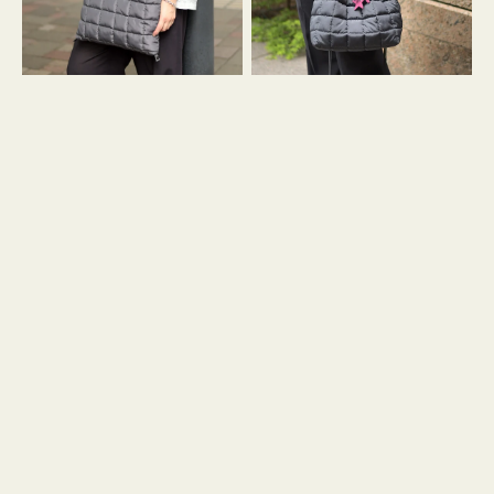
グ
グ
キ
キ
ル
ル
ト
ト
３
ド
ハ
ロ
ン
ス
ド
ト
ル