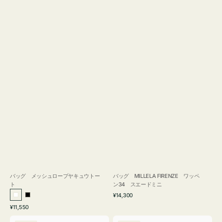
バッグ メッシュロープヤキュウトー
バッグ MILLELA FIRENZE ワッペ
ト
ン34 スエードミニ
通
¥14,300
ホ
ブ
常
通
¥11,550
ワ
ラ
価
常
バ
バ
格
イ
ッ