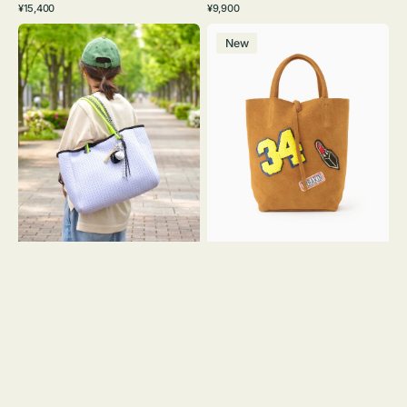
通
通
¥15,400
¥9,900
イ
ワ
ラ
ー
レ
常
常
バ
バ
ト
イ
ッ
ジ
ー
価
価
New
ッ
ッ
グ
ト
ク
ュ
格
格
グ
グ
リ
メ
MILLELA
ー
ッ
FIRENZE
ン
シ
ワ
ュ
ッ
ロ
ペ
ー
ン
プ
34
ヤ
ス
キ
エ
ュ
ー
ウ
ド
ト
ミ
ー
ニ
ト