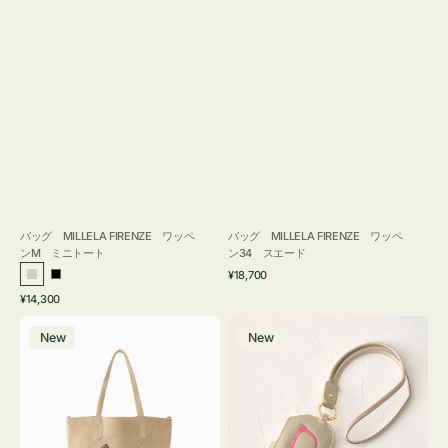
バッグ MILLELA FIRENZE ワッペ
バッグ MILLELA FIRENZE ワッペ
ンM ミニトート
ン34 スエード
通
¥18,700
シ
ブ
常
通
¥14,300
ル
ラ
価
常
バ
メ
格
バ
ッ
価
New
New
ッ
ガ
ー
ク
格
グ
ネ
MILLELA
ケ
FIRENZE
ー
ワ
ス