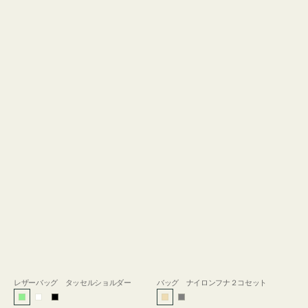
レザーバッグ タッセルショルダー
バッグ ナイロンフナ２コセット
ラ
ホ
ブ
ベ
グ