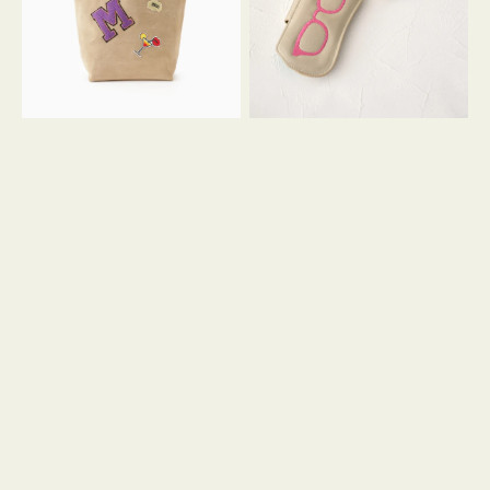
ッ
シ
ペ
シ
ン
ュ
M
ウ
ス
ス
エ
ト
ー
ラ
ド
ッ
プ
ツ
キ