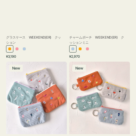
グラスケース WEEKEND(ER) クッ
チャームポーチ WEEKEND(ER) ク
ション
ッションミニ
オ
ピ
ラ
ラ
オ
ピ
通
通
¥3,190
¥2,970
レ
ン
イ
イ
レ
ン
常
常
ポ
ポ
ン
ク
ト
ト
ン
ク
価
価
New
New
ー
ー
ジ
ブ
ブ
ジ
格
格
チ
チ
ル
ル
ミ
ミ
ー
ー
ニ
ニ
ー
ー
ズ
ズ
ア
ア
イ
イ
コ
コ
ン
ン