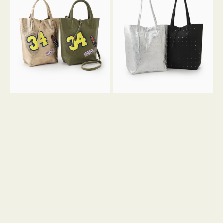
グ
グ
MILLELA
MILLELA
FIRENZE
FIRENZE
ワ
ス
ッ
タ
ペ
ッ
ン
ズ
34
ト
ミ
ー
ニ
ト
ト
ー
ト