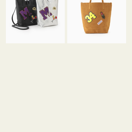
FIRENZE
FIRENZE
ワ
ワ
ッ
ッ
ペ
ペ
ン
ン
M
34
ミ
ス
ニ
エ
ト
ー
ー
ド
ト