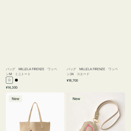
バッグ MILLELA FIRENZE ワッペ
バッグ MILLELA FIRENZE ワッペ
ンM ミニトート
ン34 スエード
通
¥18,700
シ
ブ
常
通
¥14,300
ル
ラ
価
常
バ
メ
格
バ
ッ
価
New
New
ッ
ガ
ー
ク
格
グ
ネ
MILLELA
ケ
FIRENZE
ー
ワ
ス