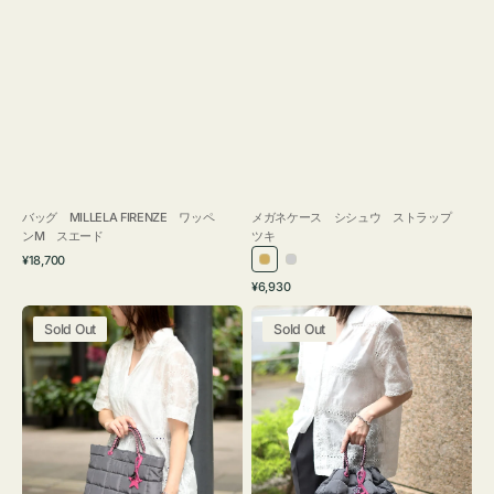
バッグ MILLELA FIRENZE ワッペ
メガネケース シシュウ ストラップ
ンM スエード
ツキ
通
¥18,700
ゴ
シ
常
通
¥6,930
ー
ル
価
常
バ
バ
格
ル
バ
価
Sold Out
Sold Out
ッ
ッ
ド
ー
格
グ
グ
ボ
ボ
ン
ン
デ
デ
ィ
ィ
ン
ン