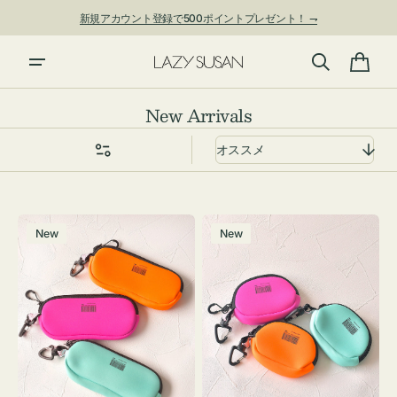
ン
新規アカウント登録で500ポイントプレゼント！ ⇁
ツ
に
進
カ
む
ー
コ
New Arrivals
ト
レ
ク
シ
ョ
グ
チ
ン:
New
New
ラ
ャ
ス
ー
ケ
ム
ー
ポ
ス
ー
WEEKEND(ER)
チ
ク
WEEKEND(ER)
ッ
ク