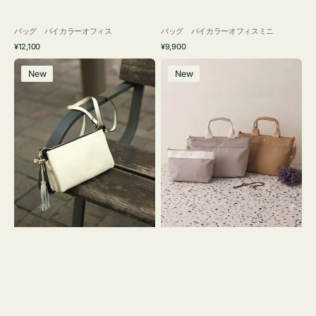
バッグ バイカラーオフィス
バッグ バイカラーオフィスミニ
通
通
¥12,100
¥9,900
常
常
レ
バ
価
価
New
New
ザ
ッ
格
格
ー
グ
バ
ナ
ッ
イ
グ
ロ
タ
ン
ッ
フ
セ
ナ
ル
２
シ
コ
ョ
セ
ル
ッ
ダ
ト
ー