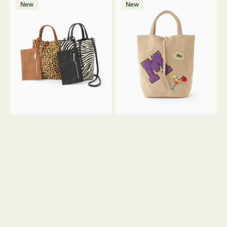
価
New
New
ッ
ッ
ト
ク
格
グ
グ
MILLELA
MILLELA
FIRENZE
FIRENZE
ア
ワ
ニ
ッ
マ
ペ
ル
ン
ガ
M
ラ
ス
ミ
エ
ニ
ー
ト
ド
ー
ミ
ト
ニ