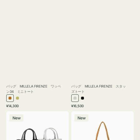
バッグ MILLELA FIRENZE ワッペ
バッグ MILLELA FIRENZE スタッ
ン34 ミニトート
ズトート
ブ
カ
シ
ブ
通
通
¥14,300
¥16,500
ロ
ー
ル
ラ
常
常
バ
バ
ン
キ
バ
ッ
価
価
New
New
ッ
ッ
ズ
ー
ク
格
格
グ
グ
MILLELA
MILLELA