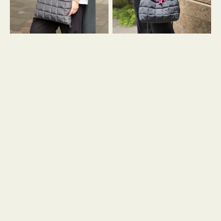
グ
グ
キ
キ
ル
ル
ト
ト
３
ド
ハ
ロ
ン
ス
ド
ト
ル