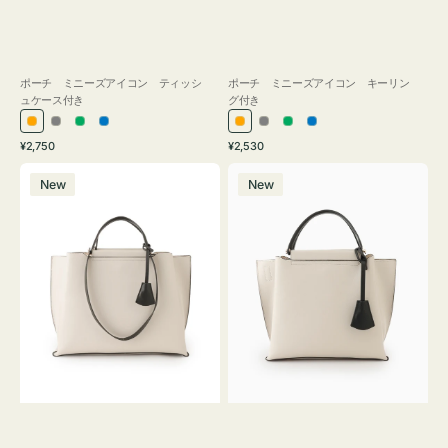
ポーチ ミニーズアイコン ティッシ
ポーチ ミニーズアイコン キーリン
ュケース付き
グ付き
オ
グ
グ
ブ
オ
グ
グ
ブ
通
通
¥2,750
¥2,530
レ
レ
リ
ル
レ
レ
リ
ル
常
常
バ
バ
ン
ー
ー
ー
ン
ー
ー
ー
価
価
New
New
ッ
ッ
ジ
ン
ジ
ン
格
格
グ
グ
バ
バ
イ
イ
カ
カ
ラ
ラ
ー
ー
オ
オ
フ
フ
ィ
ィ
ス
ス
ミ