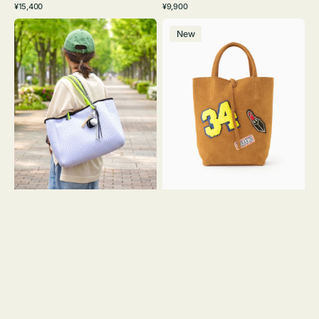
通
通
¥15,400
¥9,900
イ
ワ
ラ
ー
レ
常
常
バ
バ
ト
イ
ッ
ジ
ー
価
価
New
ッ
ッ
グ
ト
ク
ュ
格
格
グ
グ
リ
メ
MILLELA
ー
ッ
FIRENZE
ン
シ
ワ
ュ
ッ
ロ
ペ
ー
ン
プ
34
ヤ
ス
キ
エ
ュ
ー
ウ
ド
ト
ミ
ー
ニ
ト