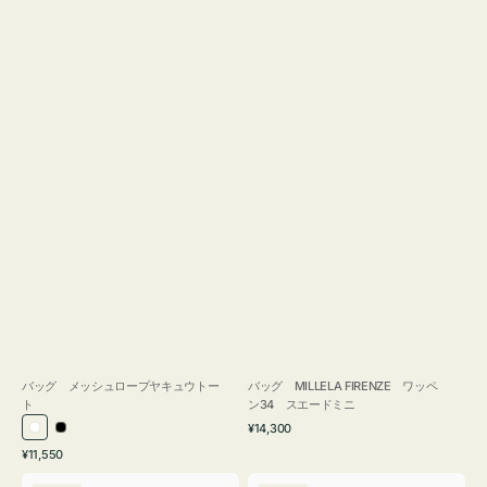
バッグ メッシュロープヤキュウトー
バッグ MILLELA FIRENZE ワッペ
ト
ン34 スエードミニ
通
¥14,300
ホ
ブ
常
通
¥11,550
ワ
ラ
価
常
バ
バ
格
イ
ッ