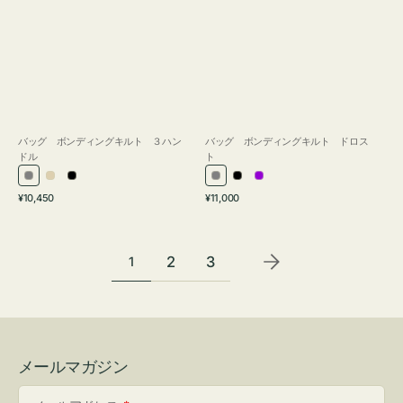
バッグ ボンディングキルト ３ハン
バッグ ボンディングキルト ドロス
ドル
ト
グ
ア
ブ
グ
ブ
パ
通
通
¥10,450
¥11,000
レ
イ
ラ
レ
ラ
ー
常
常
ー
ボ
ッ
ー
ッ
プ
価
価
リ
ク
ク
ル
格
格
2
3
1
ー
メールマガジン