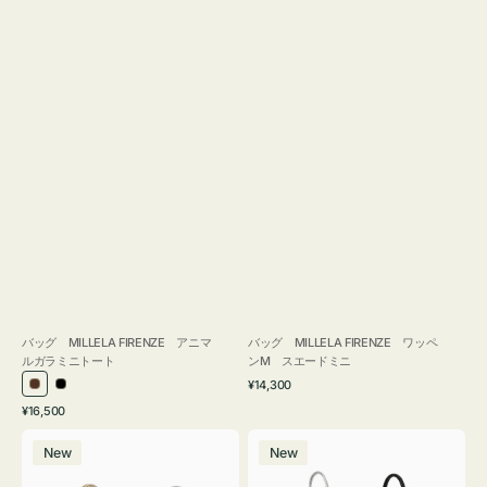
バッグ MILLELA FIRENZE アニマ
バッグ MILLELA FIRENZE ワッペ
ルガラミニトート
ンM スエードミニ
通
¥14,300
ブ
ブ
常
通
¥16,500
ラ
ラ
価
常
バ
バ
格
ウ
ッ
価
New
New
ッ
ッ
ン
ク
格