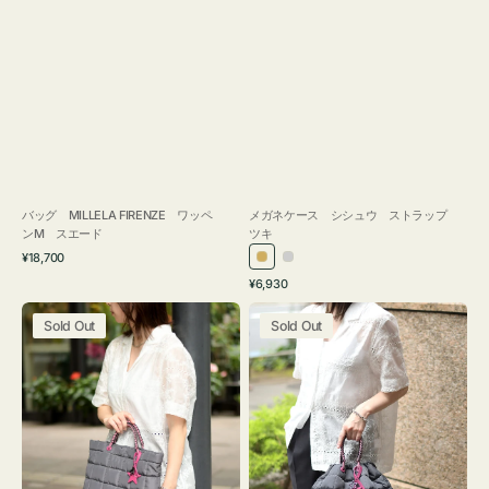
バッグ MILLELA FIRENZE ワッペ
メガネケース シシュウ ストラップ
ンM スエード
ツキ
通
¥18,700
ゴ
シ
常
通
¥6,930
ー
ル
価
常
バ
バ
格
ル
バ
価
Sold Out
Sold Out
ッ
ッ
ド
ー
格
グ
グ
ボ
ボ
ン
ン
デ
デ
ィ
ィ
ン
ン