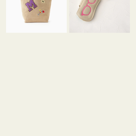
ッ
シ
ペ
シ
ン
ュ
M
ウ
ス
ス
エ
ト
ー
ラ
ド
ッ
プ
ツ
キ