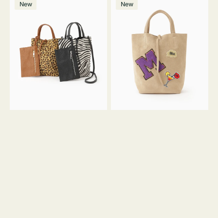
価
New
New
ッ
ッ
ト
ク
格
グ
グ
MILLELA
MILLELA
FIRENZE
FIRENZE
ア
ワ
ニ
ッ
マ
ペ
ル
ン
ガ
M
ラ
ス
ミ
エ
ニ
ー
ト
ド
ー
ミ
ト
ニ