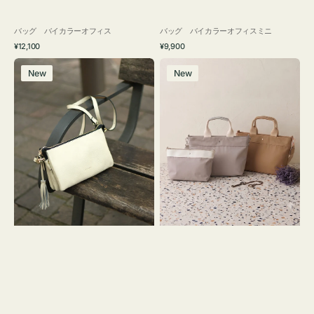
バッグ バイカラーオフィス
バッグ バイカラーオフィスミニ
通
通
¥12,100
¥9,900
常
常
レ
バ
価
価
New
New
ザ
ッ
格
格
ー
グ
バ
ナ
ッ
イ
グ
ロ
タ
ン
ッ
フ
セ
ナ
ル
２
シ
コ
ョ
セ
ル
ッ
ダ
ト
ー