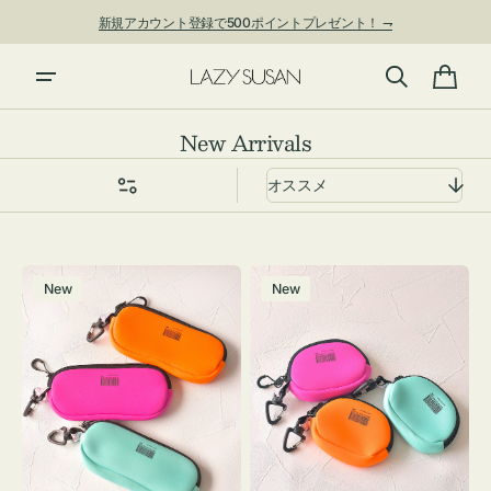
ン
新規アカウント登録で500ポイントプレゼント！ ⇁
ツ
に
進
カ
む
ー
コ
New Arrivals
ト
レ
ク
シ
ョ
グ
チ
ン:
New
New
ラ
ャ
ス
ー
ケ
ム
ー
ポ
ス
ー
WEEKEND(ER)
チ
ク
WEEKEND(ER)
ッ
ク