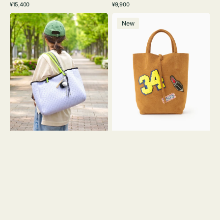
通
通
¥15,400
¥9,900
イ
ワ
ラ
ー
レ
常
常
バ
バ
ト
イ
ッ
ジ
ー
価
価
New
ッ
ッ
グ
ト
ク
ュ
格
格
グ
グ
リ
メ
MILLELA
ー
ッ
FIRENZE
ン
シ
ワ
ュ
ッ
ロ
ペ
ー
ン
プ
34
ヤ
ス
キ
エ
ュ
ー
ウ
ド
ト
ミ
ー
ニ
ト