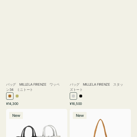
バッグ MILLELA FIRENZE ワッペ
バッグ MILLELA FIRENZE スタッ
ン34 ミニトート
ズトート
ブ
カ
シ
ブ
通
通
¥14,300
¥16,500
ロ
ー
ル
ラ
常
常
バ
バ
ン
キ
バ
ッ
価
価
New
New
ッ
ッ
ズ
ー
ク
格
格
グ
グ
MILLELA
MILLELA