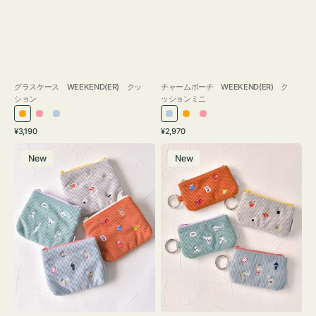
グラスケース WEEKEND(ER) クッ
チャームポーチ WEEKEND(ER) ク
ション
ッションミニ
オ
ピ
ラ
ラ
オ
ピ
通
通
¥3,190
¥2,970
レ
ン
イ
イ
レ
ン
常
常
ポ
ポ
ン
ク
ト
ト
ン
ク
価
価
New
New
ー
ー
ジ
ブ
ブ
ジ
格
格
チ
チ
ル
ル
ミ
ミ
ー
ー
ニ
ニ
ー
ー
ズ
ズ
ア
ア
イ
イ
コ
コ
ン
ン