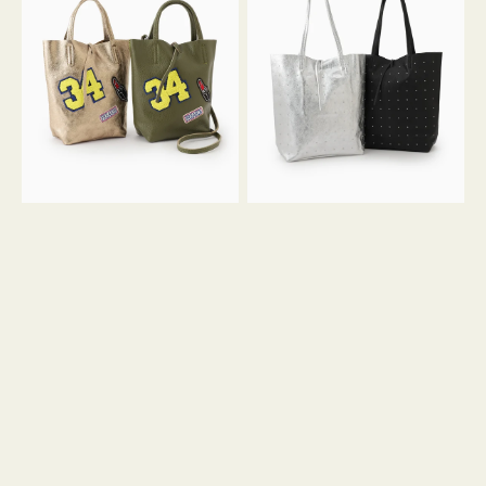
グ
グ
MILLELA
MILLELA
FIRENZE
FIRENZE
ワ
ス
ッ
タ
ペ
ッ
ン
ズ
34
ト
ミ
ー
ニ
ト
ト
ー
ト