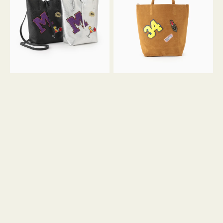
FIRENZE
FIRENZE
ワ
ワ
ッ
ッ
ペ
ペ
ン
ン
M
34
ミ
ス
ニ
エ
ト
ー
ー
ド
ト