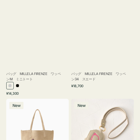
バッグ MILLELA FIRENZE ワッペ
バッグ MILLELA FIRENZE ワッペ
ンM ミニトート
ン34 スエード
通
¥18,700
シ
ブ
常
通
¥14,300
ル
ラ
価
常
バ
メ
格
バ
ッ
価
New
New
ッ
ガ
ー
ク
格
グ
ネ
MILLELA
ケ
FIRENZE
ー
ワ
ス