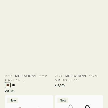
バッグ MILLELA FIRENZE アニマ
バッグ MILLELA FIRENZE ワッペ
ルガラミニトート
ンM スエードミニ
通
¥14,300
ブ
ブ
常
通
¥16,500
ラ
ラ
価
常
バ
バ
格
ウ
ッ
価
New
New
ッ
ッ
ン
ク
格