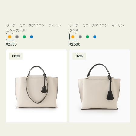
ポーチ ミニーズアイコン ティッシ
ポーチ ミニーズアイコン キーリン
ュケース付き
グ付き
オ
グ
グ
ブ
オ
グ
グ
ブ
通
通
¥2,750
¥2,530
レ
レ
リ
ル
レ
レ
リ
ル
常
常
バ
バ
ン
ー
ー
ー
ン
ー
ー
ー
価
価
New
New
ッ
ッ
ジ
ン
ジ
ン
格
格
グ
グ
バ
バ
イ
イ
カ
カ
ラ
ラ
ー
ー
オ
オ
フ
フ
ィ
ィ
ス
ス
ミ