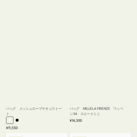
バッグ メッシュロープヤキュウトー
バッグ MILLELA FIRENZE ワッペ
ト
ン34 スエードミニ
通
¥14,300
ホ
ブ
常
通
¥11,550
ワ
ラ
価
常
バ
バ
格
イ
ッ