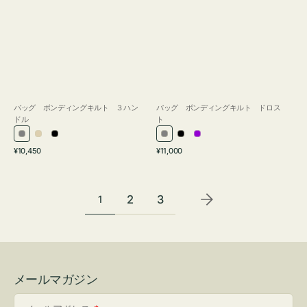
バッグ ボンディングキルト ３ハン
バッグ ボンディングキルト ドロス
ドル
ト
グ
ア
ブ
グ
ブ
パ
通
通
¥10,450
¥11,000
レ
イ
ラ
レ
ラ
ー
常
常
ー
ボ
ッ
ー
ッ
プ
価
価
リ
ク
ク
ル
格
格
2
3
1
ー
メールマガジン