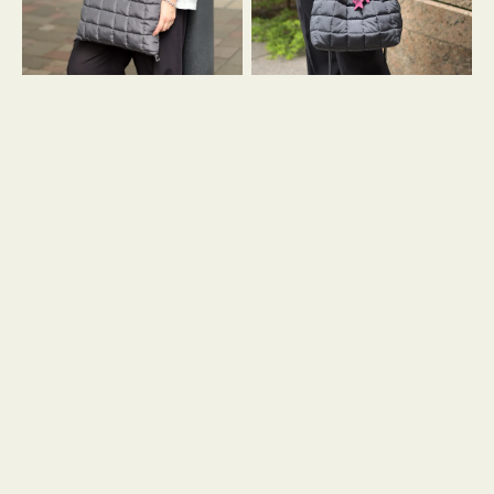
グ
グ
キ
キ
ル
ル
ト
ト
３
ド
ハ
ロ
ン
ス
ド
ト
ル