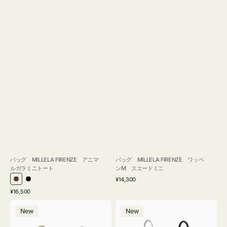
バッグ MILLELA FIRENZE アニマ
バッグ MILLELA FIRENZE ワッペ
ルガラミニトート
ンM スエードミニ
通
¥14,300
ブ
ブ
常
通
¥16,500
ラ
ラ
価
常
バ
バ
格
ウ
ッ
価
New
New
ッ
ッ
ン
ク
格