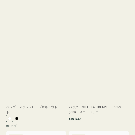
バッグ メッシュロープヤキュウトー
バッグ MILLELA FIRENZE ワッペ
ト
ン34 スエードミニ
通
¥14,300
ホ
ブ
常
通
¥11,550
ワ
ラ
価
常
バ
バ
格
イ
ッ