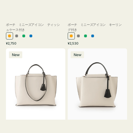
ポーチ ミニーズアイコン ティッシ
ポーチ ミニーズアイコン キーリン
ュケース付き
グ付き
オ
グ
グ
ブ
オ
グ
グ
ブ
通
通
¥2,750
¥2,530
レ
レ
リ
ル
レ
レ
リ
ル
常
常
バ
バ
ン
ー
ー
ー
ン
ー
ー
ー
価
価
New
New
ッ
ッ
ジ
ン
ジ
ン
格
格
グ
グ
バ
バ
イ
イ
カ
カ
ラ
ラ
ー
ー
オ
オ
フ
フ
ィ
ィ
ス
ス
ミ