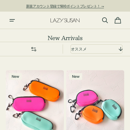
ン
新規アカウント登録で500ポイントプレゼント！ ⇁
ツ
に
進
カ
む
ー
コ
New Arrivals
ト
レ
ク
シ
ョ
グ
チ
ン:
New
New
ラ
ャ
ス
ー
ケ
ム
ー
ポ
ス
ー
WEEKEND(ER)
チ
ク
WEEKEND(ER)
ッ
ク