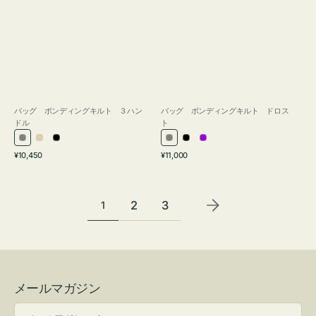
バッグ ボンディングキルト ３ハン
バッグ ボンディングキルト ドロス
ドル
ト
グ
ア
ブ
グ
ブ
パ
通
通
¥10,450
¥11,000
レ
イ
ラ
レ
ラ
ー
常
常
ー
ボ
ッ
ー
ッ
プ
価
価
リ
ク
ク
ル
格
格
2
3
1
ー
メールマガジン