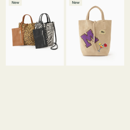
価
New
New
ッ
ッ
ト
ク
格
グ
グ
MILLELA
MILLELA
FIRENZE
FIRENZE
ア
ワ
ニ
ッ
マ
ペ
ル
ン
ガ
M
ラ
ス
ミ
エ
ニ
ー
ト
ド
ー
ミ
ト
ニ