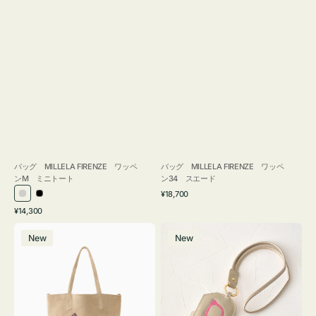
バッグ MILLELA FIRENZE ワッペ
バッグ MILLELA FIRENZE ワッペ
ンM ミニトート
ン34 スエード
通
¥18,700
シ
ブ
常
通
¥14,300
ル
ラ
価
常
バ
メ
格
バ
ッ
価
New
New
ッ
ガ
ー
ク
格
グ
ネ
MILLELA
ケ
FIRENZE
ー
ワ
ス