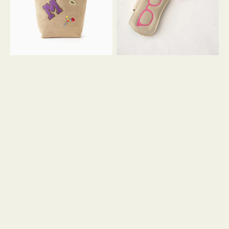
ッ
シ
ペ
シ
ン
ュ
M
ウ
ス
ス
エ
ト
ー
ラ
ド
ッ
プ
ツ
キ