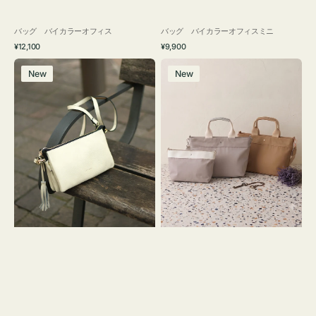
バッグ バイカラーオフィス
バッグ バイカラーオフィスミニ
通
通
¥12,100
¥9,900
常
常
レ
バ
価
価
New
New
ザ
ッ
格
格
ー
グ
バ
ナ
ッ
イ
グ
ロ
タ
ン
ッ
フ
セ
ナ
ル
２
シ
コ
ョ
セ
ル
ッ
ダ
ト
ー