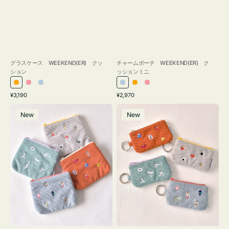
グラスケース WEEKEND(ER) クッ
チャームポーチ WEEKEND(ER) ク
ション
ッションミニ
オ
ピ
ラ
ラ
オ
ピ
通
通
¥3,190
¥2,970
レ
ン
イ
イ
レ
ン
常
常
ポ
ポ
ン
ク
ト
ト
ン
ク
価
価
New
New
ー
ー
ジ
ブ
ブ
ジ
格
格
チ
チ
ル
ル
ミ
ミ
ー
ー
ニ
ニ
ー
ー
ズ
ズ
ア
ア
イ
イ
コ
コ
ン
ン