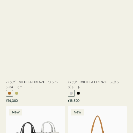
バッグ MILLELA FIRENZE ワッペ
バッグ MILLELA FIRENZE スタッ
ン34 ミニトート
ズトート
ブ
カ
シ
ブ
通
通
¥14,300
¥16,500
ロ
ー
ル
ラ
常
常
バ
バ
ン
キ
バ
ッ
価
価
New
New
ッ
ッ
ズ
ー
ク
格
格
グ
グ
MILLELA
MILLELA