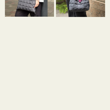
グ
グ
キ
キ
ル
ル
ト
ト
３
ド
ハ
ロ
ン
ス
ド
ト
ル