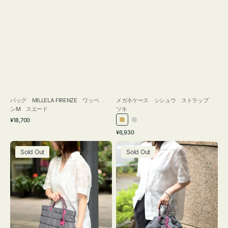
バッグ MILLELA FIRENZE ワッペ
メガネケース シシュウ ストラップ
ンM スエード
ツキ
通
¥18,700
ゴ
シ
常
通
¥6,930
ー
ル
価
常
バ
バ
格
ル
バ
価
Sold Out
Sold Out
ッ
ッ
ド
ー
格
グ
グ
ボ
ボ
ン
ン
デ
デ
ィ
ィ
ン
ン