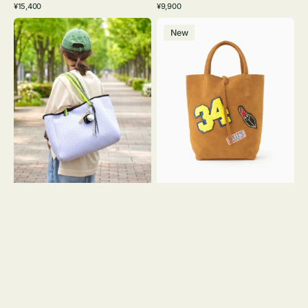
通
通
¥15,400
¥9,900
イ
ワ
ラ
ー
レ
常
常
バ
バ
ト
イ
ッ
ジ
ー
価
価
New
ッ
ッ
グ
ト
ク
ュ
格
格
グ
グ
リ
メ
MILLELA
ー
ッ
FIRENZE
ン
シ
ワ
ュ
ッ
ロ
ペ
ー
ン
プ
34
ヤ
ス
キ
エ
ュ
ー
ウ
ド
ト
ミ
ー
ニ
ト