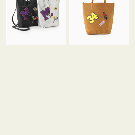
FIRENZE
FIRENZE
ワ
ワ
ッ
ッ
ペ
ペ
ン
ン
M
34
ミ
ス
ニ
エ
ト
ー
ー
ド
ト