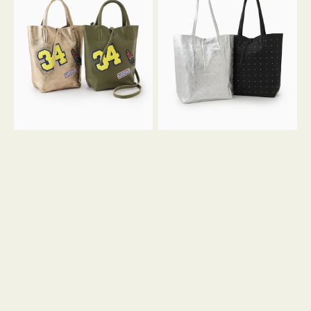
グ
グ
MILLELA
MILLELA
FIRENZE
FIRENZE
ワ
ス
ッ
タ
ペ
ッ
ン
ズ
34
ト
ミ
ー
ニ
ト
ト
ー
ト