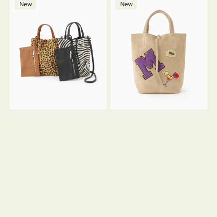
価
New
New
ッ
ッ
ト
ク
格
グ
グ
MILLELA
MILLELA
FIRENZE
FIRENZE
ア
ワ
ニ
ッ
マ
ペ
ル
ン
ガ
M
ラ
ス
ミ
エ
ニ
ー
ト
ド
ー
ミ
ト
ニ