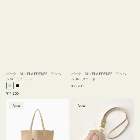
バッグ MILLELA FIRENZE ワッペ
バッグ MILLELA FIRENZE ワッペ
ンM ミニトート
ン34 スエード
通
¥18,700
シ
ブ
常
通
¥14,300
ル
ラ
価
常
バ
メ
格
バ
ッ
価
New
New
ッ
ガ
ー
ク
格
グ
ネ
MILLELA
ケ
FIRENZE
ー
ワ
ス