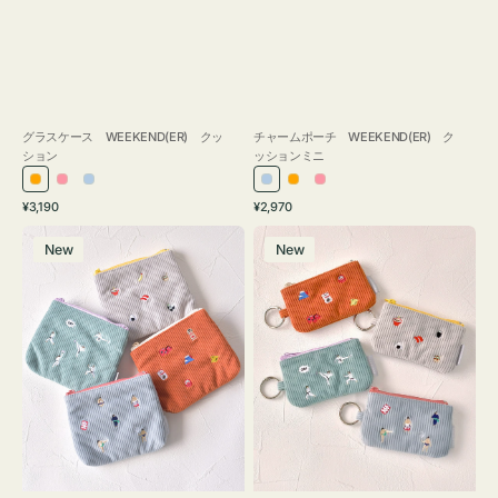
グラスケース WEEKEND(ER) クッ
チャームポーチ WEEKEND(ER) ク
ション
ッションミニ
オ
ピ
ラ
ラ
オ
ピ
通
通
¥3,190
¥2,970
レ
ン
イ
イ
レ
ン
常
常
ポ
ポ
ン
ク
ト
ト
ン
ク
価
価
New
New
ー
ー
ジ
ブ
ブ
ジ
格
格
チ
チ
ル
ル
ミ
ミ
ー
ー
ニ
ニ
ー
ー
ズ
ズ
ア
ア
イ
イ
コ
コ
ン
ン