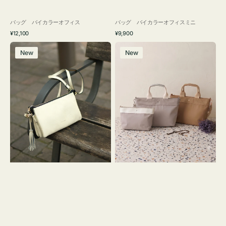
バッグ バイカラーオフィス
バッグ バイカラーオフィスミニ
通
通
¥12,100
¥9,900
常
常
レ
バ
価
価
New
New
ザ
ッ
格
格
ー
グ
バ
ナ
ッ
イ
グ
ロ
タ
ン
ッ
フ
セ
ナ
ル
２
シ
コ
ョ
セ
ル
ッ
ダ
ト
ー