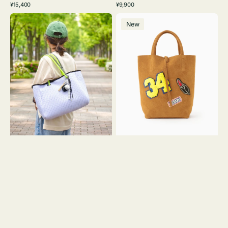
通
通
¥15,400
¥9,900
イ
ワ
ラ
ー
レ
常
常
バ
バ
ト
イ
ッ
ジ
ー
価
価
New
ッ
ッ
グ
ト
ク
ュ
格
格
グ
グ
リ
メ
MILLELA
ー
ッ
FIRENZE
ン
シ
ワ
ュ
ッ
ロ
ペ
ー
ン
プ
34
ヤ
ス
キ
エ
ュ
ー
ウ
ド
ト
ミ
ー
ニ
ト