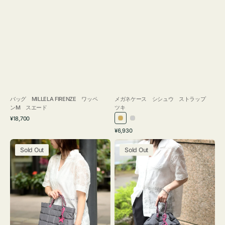
バッグ MILLELA FIRENZE ワッペ
メガネケース シシュウ ストラップ
ンM スエード
ツキ
通
¥18,700
ゴ
シ
常
通
¥6,930
ー
ル
価
常
バ
バ
格
ル
バ
価
Sold Out
Sold Out
ッ
ッ
ド
ー
格
グ
グ
ボ
ボ
ン
ン
デ
デ
ィ
ィ
ン
ン