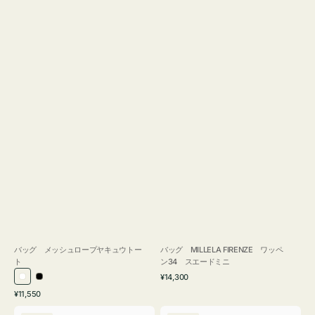
バッグ メッシュロープヤキュウトー
バッグ MILLELA FIRENZE ワッペ
ト
ン34 スエードミニ
通
¥14,300
ホ
ブ
常
通
¥11,550
ワ
ラ
価
常
バ
バ
格
イ
ッ