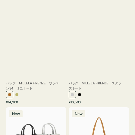
バッグ MILLELA FIRENZE ワッペ
バッグ MILLELA FIRENZE スタッ
ン34 ミニトート
ズトート
ブ
カ
シ
ブ
通
通
¥14,300
¥16,500
ロ
ー
ル
ラ
常
常
バ
バ
ン
キ
バ
ッ
価
価
New
New
ッ
ッ
ズ
ー
ク
格
格
グ
グ
MILLELA
MILLELA