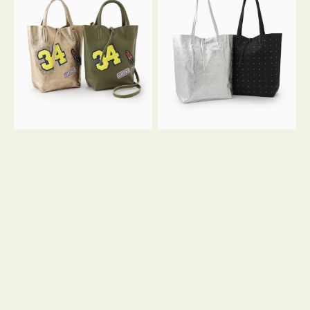
グ
グ
MILLELA
MILLELA
FIRENZE
FIRENZE
ワ
ス
ッ
タ
ペ
ッ
ン
ズ
34
ト
ミ
ー
ニ
ト
ト
ー
ト