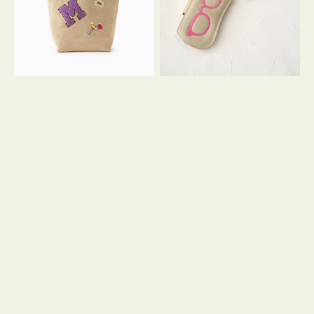
ッ
シ
ペ
シ
ン
ュ
M
ウ
ス
ス
エ
ト
ー
ラ
ド
ッ
プ
ツ
キ