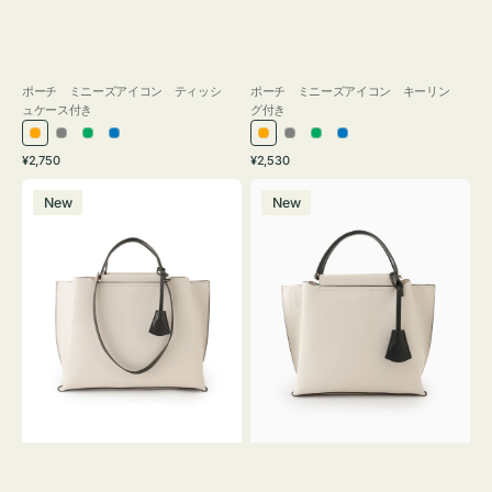
ポーチ ミニーズアイコン ティッシ
ポーチ ミニーズアイコン キーリン
ュケース付き
グ付き
オ
グ
グ
ブ
オ
グ
グ
ブ
通
通
¥2,750
¥2,530
レ
レ
リ
ル
レ
レ
リ
ル
常
常
バ
バ
ン
ー
ー
ー
ン
ー
ー
ー
価
価
New
New
ッ
ッ
ジ
ン
ジ
ン
格
格
グ
グ
バ
バ
イ
イ
カ
カ
ラ
ラ
ー
ー
オ
オ
フ
フ
ィ
ィ
ス
ス
ミ