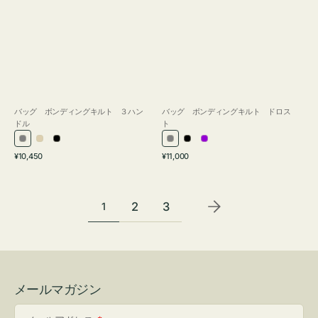
バッグ ボンディングキルト ３ハン
バッグ ボンディングキルト ドロス
ドル
ト
グ
ア
ブ
グ
ブ
パ
通
通
¥10,450
¥11,000
レ
イ
ラ
レ
ラ
ー
常
常
ー
ボ
ッ
ー
ッ
プ
価
価
リ
ク
ク
ル
格
格
2
3
1
ー
メールマガジン