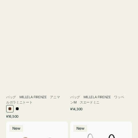
バッグ MILLELA FIRENZE アニマ
バッグ MILLELA FIRENZE ワッペ
ルガラミニトート
ンM スエードミニ
通
¥14,300
ブ
ブ
常
通
¥16,500
ラ
ラ
価
常
バ
バ
格
ウ
ッ
価
New
New
ッ
ッ
ン
ク
格