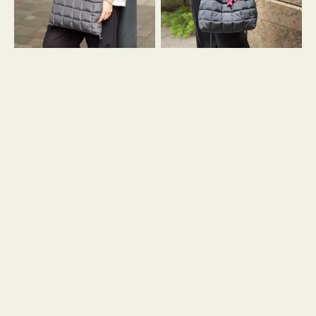
グ
グ
キ
キ
ル
ル
ト
ト
３
ド
ハ
ロ
ン
ス
ド
ト
ル