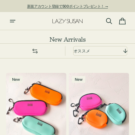
ン
新規アカウント登録で500ポイントプレゼント！ ⇁
ツ
に
進
カ
む
ー
コ
New Arrivals
ト
レ
ク
シ
ョ
グ
チ
ン:
New
New
ラ
ャ
ス
ー
ケ
ム
ー
ポ
ス
ー
WEEKEND(ER)
チ
ク
WEEKEND(ER)
ッ
ク