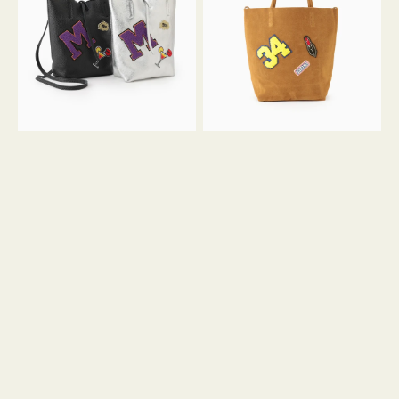
FIRENZE
FIRENZE
ワ
ワ
ッ
ッ
ペ
ペ
ン
ン
M
34
ミ
ス
ニ
エ
ト
ー
ー
ド
ト