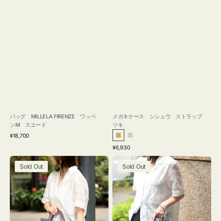
バッグ MILLELA FIRENZE ワッペ
メガネケース シシュウ ストラップ
ンM スエード
ツキ
通
¥18,700
ゴ
シ
常
通
¥6,930
ー
ル
価
常
バ
バ
格
ル
バ
価
Sold Out
Sold Out
ッ
ッ
ド
ー
格
グ
グ
ボ
ボ
ン
ン
デ
デ