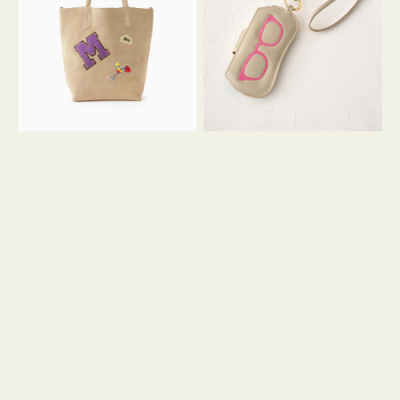
FIRENZE
ー
ワ
ス
ッ
シ
ペ
シ
ン
ュ
M
ウ
ス
ス
エ
ト
ー
ラ
ド
ッ
プ
ツ
キ