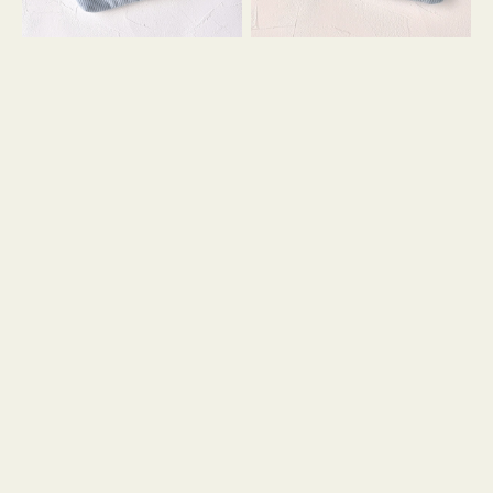
コ
コ
ン
ン
テ
キ
ィ
ー
ッ
リ
シ
ン
ュ
グ
ケ
付
ー
き
ス
付
き