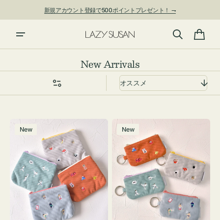
ン
新規アカウント登録で500ポイントプレゼント！ ⇁
ツ
に
進
カ
む
ー
コ
New Arrivals
ト
レ
ク
シ
ョ
ポ
ポ
ン:
New
New
ー
ー
チ
チ
ミ
ミ
ニ
ニ
ー
ー
ズ
ズ
ア
ア
イ
イ