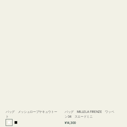
バッグ メッシュロープヤキュウトー
バッグ MILLELA FIRENZE ワッペ
ト
ン34 スエードミニ
通
¥14,300
ホ
ブ