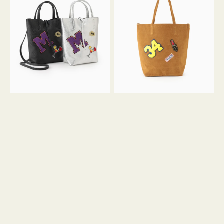
グ
グ
MILLELA
MILLELA
FIRENZE
FIRENZE
ワ
ワ
ッ
ッ
ペ
ペ
ン
ン
M
34
ミ
ス
ニ
エ
ト
ー
ー
ド
ト