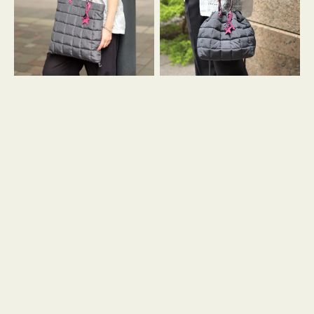
ィ
ィ
ン
ン
グ
グ
キ
キ
ル
ル
ト
ト
３
ド
ハ
ロ
ン
ス
ド
ト
ル