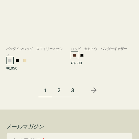
バッグインバッグ スマイリーメッシ
バッグ カカトウ バンダナギャザー
ュ
ブ
ブ
通
シ
ブ
ベ
¥8,800
ラ
ラ
通
常
¥6,050
ル
ラ
ー
ウ
ッ
常
価
バ
ッ
ジ
ン
ク
価
格
ー
ク
ュ
格
2
3
1
メールマガジン