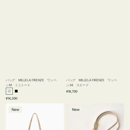
バッグ MILLELA FIRENZE ワッペ
バッグ MILLELA FIRENZE ワッペ
ンM ミニトート
ン34 スエード
通
¥18,700
シ
ブ
常
通
¥14,300
ル
ラ
価
常
バ
メ
格
バ
ッ
価
New
New
ッ
ガ
ー
ク
格
グ
ネ
MILLELA
ケ