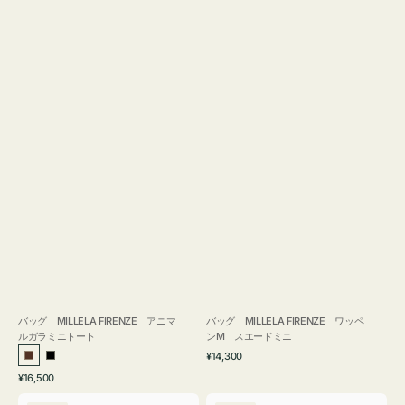
バッグ MILLELA FIRENZE アニマ
バッグ MILLELA FIRENZE ワッペ
ルガラミニトート
ンM スエードミニ
通
¥14,300
ブ
ブ
常
通
¥16,500
ラ
ラ
価
常
バ
バ
格
ウ
ッ