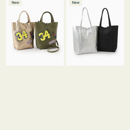
価
New
New
ッ
ッ
ン
ク
格
グ
グ
MILLELA
MILLELA
FIRENZE
FIRENZE
ワ
ス
ッ
タ
ペ
ッ
ン
ズ
34
ト
ミ
ー
ニ
ト
ト
ー
ト