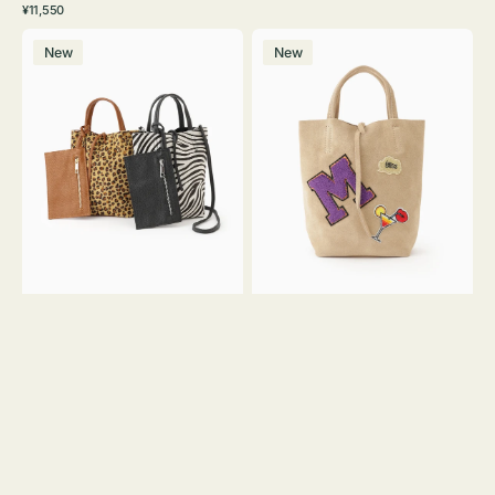
常
通
¥11,550
ワ
ラ
価
常
バ
バ
格
イ
ッ
価
New
New
ッ
ッ
ト
ク
格
グ
グ
MILLELA
MILLELA
FIRENZE
FIRENZE
ア
ワ
ニ
ッ
マ
ペ
ル
ン
ガ
M
ラ
ス
ミ
エ
ニ
ー
ト
ド
ー
ミ
ト
ニ