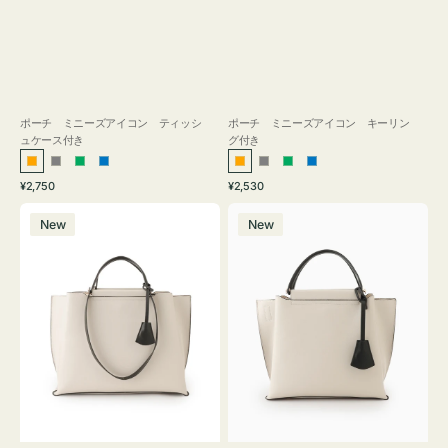
ポーチ ミニーズアイコン ティッシ
ポーチ ミニーズアイコン キーリン
ュケース付き
グ付き
オ
グ
グ
ブ
オ
グ
グ
ブ
通
通
¥2,750
¥2,530
レ
レ
リ
ル
レ
レ
リ
ル
常
常
バ
バ
ン
ー
ー
ー
ン
ー
ー
ー
価
価
New
New
ッ
ッ
ジ
ン
ジ
ン
格
格
グ
グ
バ
バ
イ
イ
カ
カ
ラ
ラ
ー
ー
オ
オ
フ
フ
ィ
ィ