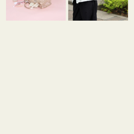
ス
ン
マ
ダ
イ
ナ
リ
ギ
ー
ャ
メ
ザ
ッ
ー
シ
ュ