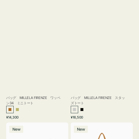
バッグ MILLELA FIRENZE ワッペ
バッグ MILLELA FIRENZE スタッ
ン34 ミニトート
ズトート
ブ
カ
シ
ブ
通
通
¥14,300
¥16,500
ロ
ー
ル
ラ
常
常
バ
バ
ン
キ
バ
ッ
価
価
New
New
ッ
ッ
ズ
ー
ク
格
格