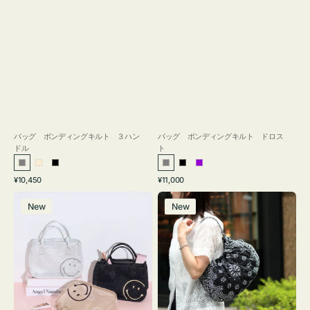
バッグ ボンディングキルト ３ハン
バッグ ボンディングキルト ドロス
ドル
ト
グ
ア
ブ
グ
ブ
パ
通
通
¥10,450
¥11,000
レ
イ
ラ
レ
ラ
ー
常
常
バ
バ
ー
ボ
ッ
ー
ッ
プ
価
価
New
New
ッ
ッ
リ
ク
ク
ル
格
格
グ
グ
ー
イ
カ
ン
カ
バ
ト
ッ
ウ
グ
バ