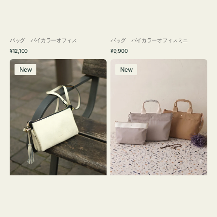
バッグ バイカラーオフィス
バッグ バイカラーオフィスミニ
通
通
¥12,100
¥9,900
常
常
レ
バ
価
価
New
New
ザ
ッ
格
格
ー
グ
バ
ナ
ッ
イ
グ
ロ
タ
ン
ッ
フ
セ
ナ
ル
２
シ
コ
ョ
セ
ル
ッ
ダ
ト
ー