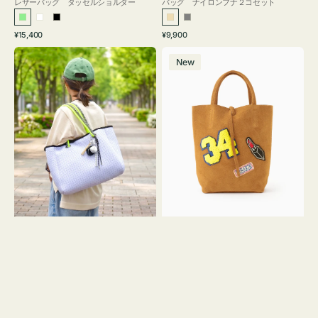
レザーバッグ タッセルショルダー
バッグ ナイロンフナ２コセット
ラ
ホ
ブ
ベ
グ
通
通
¥15,400
¥9,900
イ
ワ
ラ
ー
レ
常
常
バ
バ
ト
イ
ッ
ジ
ー
価
価
New
ッ
ッ
グ
ト
ク
ュ
格
格
グ
グ
リ
メ
MILLELA
ー
ッ
FIRENZE
ン
シ
ワ
ュ
ッ
ロ
ペ
ー
ン
プ
34
ヤ
ス
キ
エ
ュ
ー
ウ
ド
ト
ミ
ー
ニ
ト