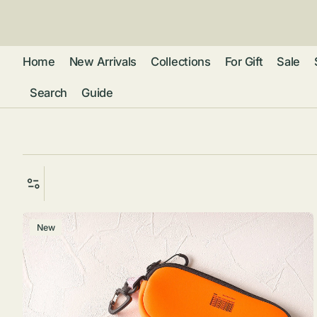
ン
ツ
に
進
Home
New Arrivals
Collections
For Gift
Sale
む
Search
Guide
フレグランス
アクセサリー
ネ
リストウォッチ
ピ
カ
バッグ
ト
リ
ファッション
シ
バ
グ
New
ラ
ブ
グ
ム
ウォレット・革
ス
バ
ー
小物
ス
ケ
ブ
ポ
ウ
ー
ポーチ ・ メガ
ス
ネケース・マル
ハ
扇