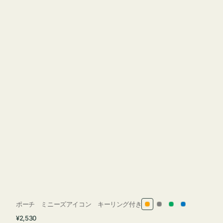
ポーチ ミニーズアイコン キーリング付き
オ
グ
グ
ブ
通
¥2,530
レ
レ
リ
ル