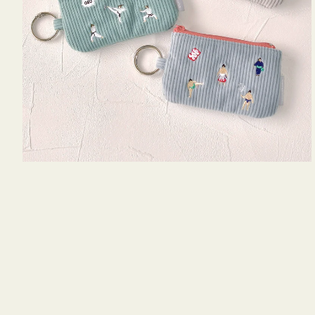
キ
ー
リ
ン
グ
付
き