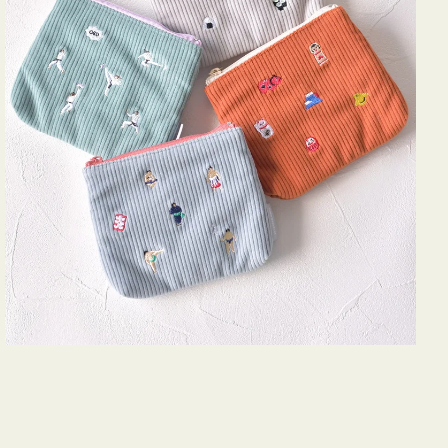
ズ
ア
イ
コ
ン
テ
ィ
ッ
シ
ュ
ケ
ー
ス
付
き