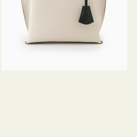
ス
ミ
ニ