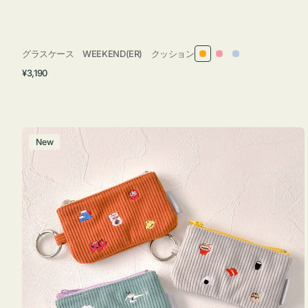
グラスケース WEEKEND(ER) クッション
オ
ピ
ラ
通
¥3,190
レ
ン
イ
常
ン
ク
ト
価
ジ
ブ
格
ル
ポ
New
ー
ー
チ
ミ
ニ
ー
ズ
ア
イ
コ
ン