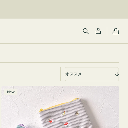
カ
ー
ト
ポ
New
ー
チ
ミ
ニ
ー