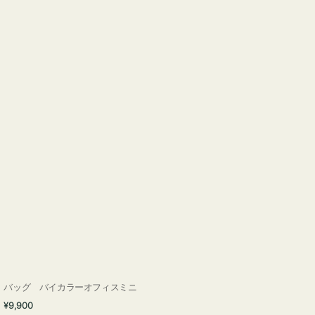
バッグ バイカラーオフィスミニ
通
¥9,900