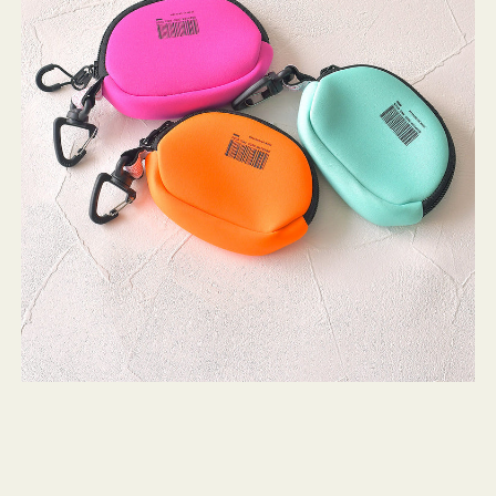
チ
WEEKEND(ER)
ストンバッグ
トール・ハッ
ク
・グローブ
ッ
ュック
シ
ガネ・サング
コバッグ・サ
ョ
ス・ルーペ
バッグ
ン
ミ
ニ
ンカチ・ソッ
ス