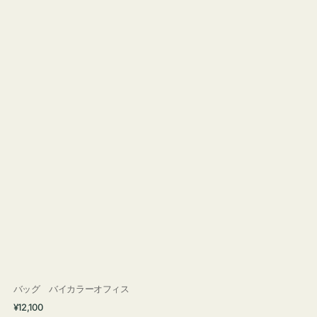
バッグ バイカラーオフィス
通
¥12,100