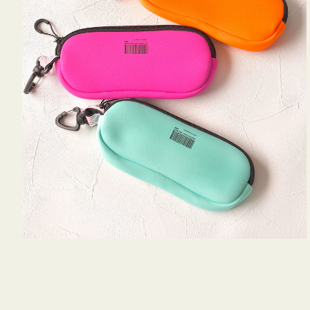
WEEKEND(ER)
チケース他
ク
ボ
ス
ッ
コスメ
ト
シ
リ
ョ
ジュエリーボッ
メ
エ
ン
クス ・ケース
ラ
ブ
インテリア
傘
ハ
ク