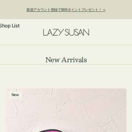
新規アカウント登録で500ポイントプレゼント！ ⇁
Shop List
ックレス
コ
New Arrivals
レ
アス・イヤー
フ
ク
ートバッグ
シ
ング
ョルダーバッ
ッグチャー
チ
New
ョ
ャ
レスレット・
・キーホルダ
ン:
ー
ングル
マートフォン
ム
ローチ
シェット
エア
ポ
ー
ンドバッグ
子・ファン