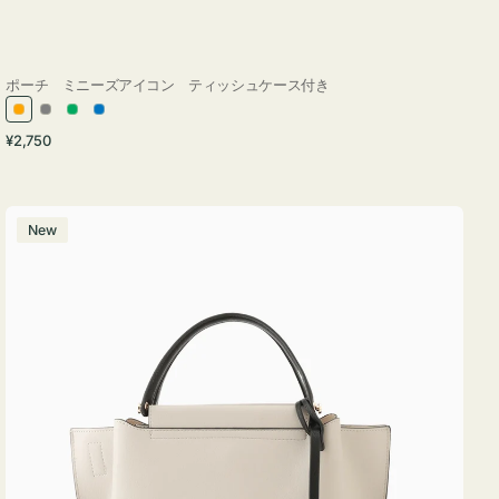
ポーチ ミニーズアイコン ティッシュケース付き
オ
グ
グ
ブ
通
¥2,750
レ
レ
リ
ル
常
ン
ー
ー
ー
価
ジ
ン
格
バ
New
ッ
グ
バ
イ
カ
ラ
ー
オ
フ
ィ