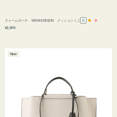
チャームポーチ WEEKEND(ER) クッションミニ
ラ
オ
ピ
通
¥2,970
イ
レ
ン
常
ト
ン
ク
価
ブ
ジ
格
ル
バ
New
ー
ッ
グ
バ
イ
カ
ラ
ー
オ
フ
ィ