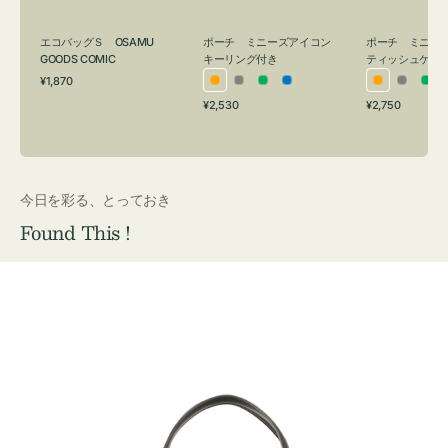
グ
ュ
付
ケ
エコバッグＳ OSAMU
ポーチ ミニーズアイコン
ポーチ ミニー
き
ー
GOODS COMIC
キーリング付き
ティッシュケー
通
ス
¥1,870
オ
グ
グ
ブ
オ
グ
グ
常
付
通
通
¥2,530
¥2,750
レ
レ
リ
ル
レ
レ
リ
価
常
常
き
格
ン
ー
ー
ー
ン
ー
ー
価
価
ジ
ン
ジ
ン
格
格
今日を彩る、とっておき
Found This !