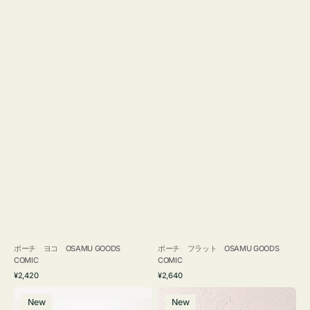
ポーチ ヨコ OSAMU GOODS
ポーチ フラット OSAMU GOODS
COMIC
COMIC
通
通
¥2,420
¥2,640
常
常
エ
チ
価
価
New
New
コ
ャ
格
格