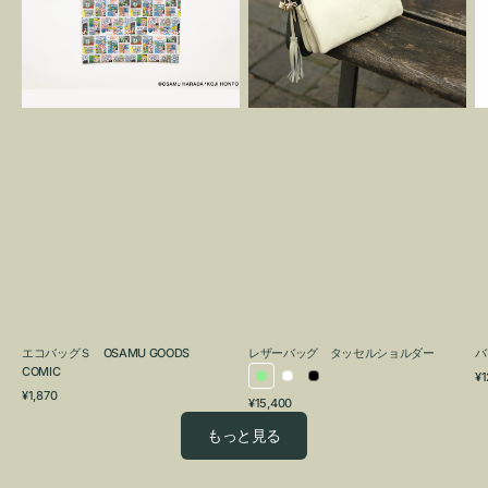
OSAMU
タ
GOODS
ッ
COMIC
セ
ル
シ
ョ
ル
ダ
ー
エコバッグＳ OSAMU GOODS
レザーバッグ タッセルショルダー
バ
COMIC
通
¥1
ラ
ホ
ブ
通
常
¥1,870
通
¥15,400
イ
ワ
ラ
常
価
常
価
格
ト
イ
ッ
もっと見る
価
格
グ
ト
ク
格
リ