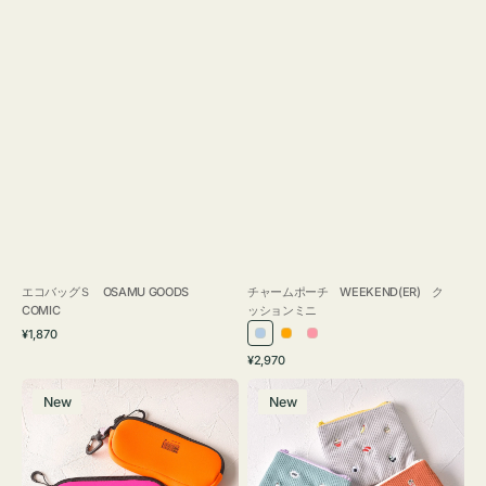
エコバッグＳ OSAMU GOODS
チャームポーチ WEEKEND(ER) ク
COMIC
ッションミニ
通
¥1,870
ラ
オ
ピ
常
通
¥2,970
イ
レ
ン
価
常
グ
ポ
格
ト
ン
ク
価
New
New
ラ
ー
ブ
ジ
格
ス
チ
ル
ケ
ミ
ー
ー
ニ