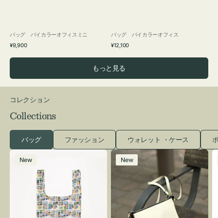
バッグ バイカラーオフィスミニ
バッグ バイカラーオフィス
通
通
¥9,900
¥12,100
常
常
価
価
もっと見る
格
格
コレクション
Collections
バッグ
ファッション
ウォレット ・ケース
ポ
エ
レ
New
New
コ
ザ
バ
ー
ッ
バ
グ
ッ
Ｓ
グ