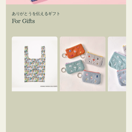
ありがとうを伝えるギフト
For Gifts
エ
ポ
ポ
コ
ー
ー
バ
チ
チ
ッ
ミ
ミ
グ
ニ
ニ
Ｓ
ー
ー
OSAMU
ズ
ズ
GOODS
ア
ア
COMIC
イ
イ
コ
コ
ン
ン
キ
テ
ー
ィ
リ
ッ
ン
シ