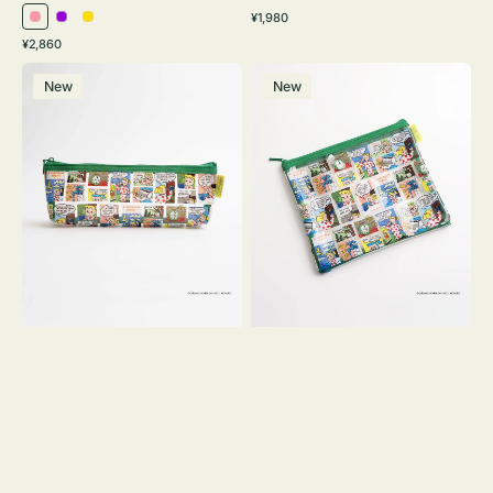
通
¥1,980
ピ
パ
イ
常
通
¥2,860
ン
ー
エ
価
常
ポ
ポ
格
ク
プ
ロ
価
New
New
ー
ー
ル
ー
格
チ
チ
ヨ
フ
コ
ラ
OSAMU
ッ
GOODS
ト
COMIC
OSAMU
GOODS
COMIC