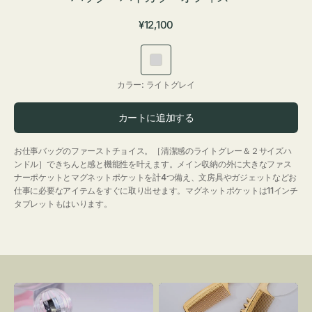
通
¥12,100
常
価
ラ
格
イ
カラー:
ライトグレイ
ト
グ
カートに追加する
レ
イ
お仕事バッグのファーストチョイス。［清潔感のライトグレー＆２サイズハ
ンドル］できちんと感と機能性を叶えます。メイン収納の外に大きなファス
ナーポケットとマグネットポケットを計4つ備え、文房具やガジェットなどお
仕事に必要なアイテムをすぐに取り出せます。マグネットポケットは11インチ
タブレットもはいります。