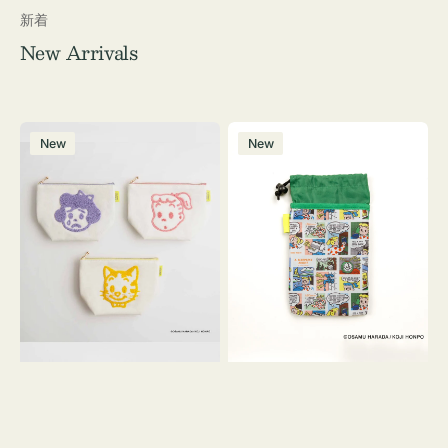
新着
New Arrivals
ポ
ボ
New
New
ー
ト
チ
ル
OSAMU
ケ
GOODS
ー
キ
ス
ャ
OSAMU
ン
GOODS
バ
COMIC
ス
サ
ガ
ラ