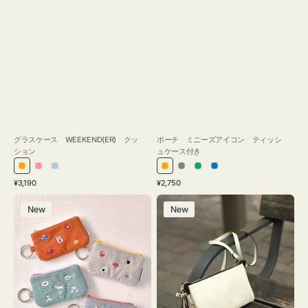
グラスケース WEEKEND(ER) クッ
ポーチ ミニーズアイコン ティッシ
ション
ュケース付き
オ
ピ
ラ
オ
グ
グ
ブ
通
通
¥3,190
¥2,750
レ
ン
イ
レ
レ
リ
ル
常
常
ポ
レ
ン
ク
ト
ン
ー
ー
ー
価
価
New
New
ー
ザ
ジ
ブ
ジ
ン
格
格
チ
ー
ル
ミ
バ
ー
ニ
ッ
ー
グ
ズ
タ
ア
ッ