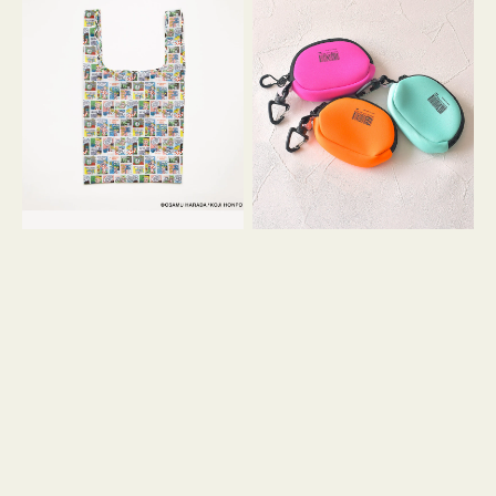
バ
ー
ッ
ム
グ
ポ
Ｓ
ー
OSAMU
チ
GOODS
WEEKEND(ER)
COMIC
ク
ッ
シ
ョ
ン
ミ
ニ