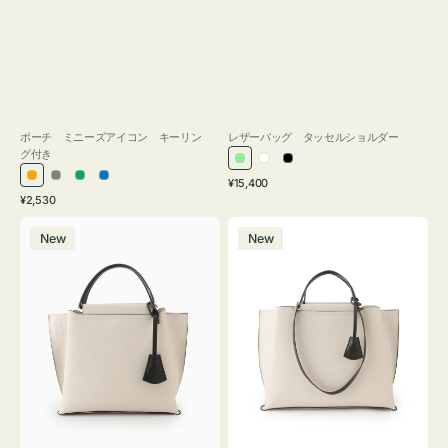
ポーチ ミニーズアイコン キーリン
レザーバッグ タッセルショルダー
グ付き
ラ
ホ
ブ
通
オ
グ
グ
ブ
¥15,400
イ
ワ
ラ
通
常
¥2,530
レ
レ
リ
ル
ト
イ
ッ
常
価
バ
バ
ン
ー
ー
ー
グ
ト
ク
価
格
New
New
ッ
ッ
ジ
ン
格
リ
グ
グ
ー
バ
バ
ン
イ
イ
カ
カ
ラ
ラ
ー
ー
オ
オ
フ
フ
ィ
ィ