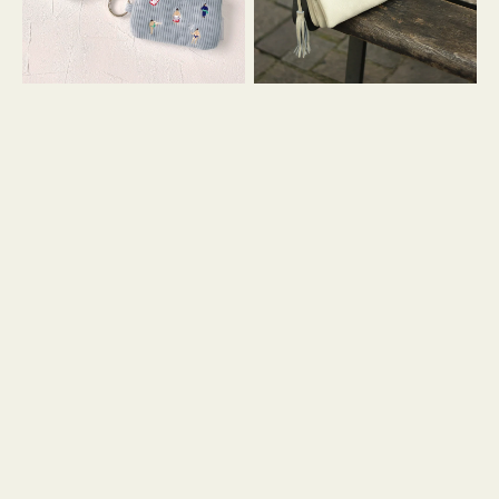
イ
セ
コ
ル
ン
シ
キ
ョ
ー
ル
リ
ダ
ン
ー
グ
付
き