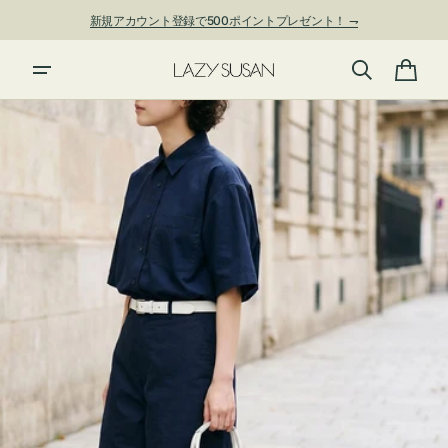
ン
新規アカウント登録で500ポイントプレゼント！ ⇁
ツ
に
進
カ
む
ー
ト