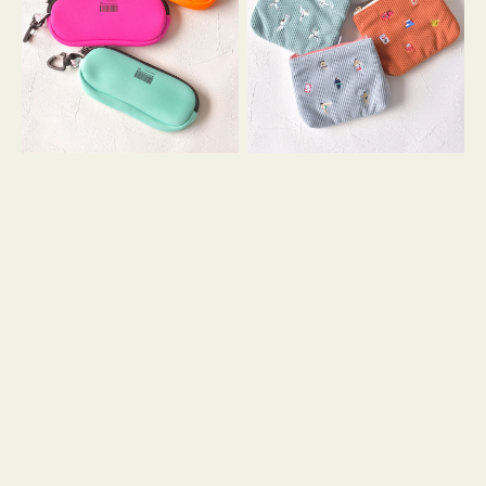
ス
ー
WEEKEND(ER)
ズ
ク
ア
ッ
イ
シ
コ
ョ
ン
ン
テ
ィ
ッ
シ
ュ
ケ
ー
ス
付
き